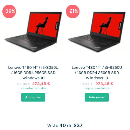
-36%
-21%
Lenovo T480 14″ / i5-8350U
Lenovo T480 14″ / i5-8250U
/ 16GB DDR4 256GB SSD
/ 16GB DDR4 256GB SSD
Windows 10
Windows 10
O
O
O
O
273,45
€
273,45
€
425,00
€
347,00
€
preço
preço
preço
preço
impostos incluídos
impostos incluídos
original
atual
original
atual
era:
é:
era:
é:
Adicionar
Adicionar
425,00 €.
273,45 €.
347,00 €.
273,45 €
Visto
40
de
237