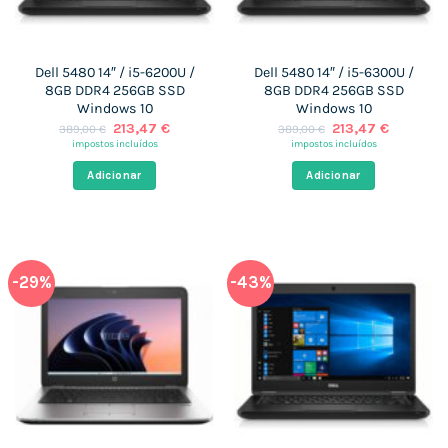
Dell 5480 14″ / i5-6200U /
Dell 5480 14″ / i5-6300U /
8GB DDR4 256GB SSD
8GB DDR4 256GB SSD
Windows 10
Windows 10
O
O
O
O
213,47
€
213,47
€
389,00
€
389,00
€
preço
preço
preço
preço
impostos incluídos
impostos incluídos
original
atual
original
atual
era:
é:
era:
é:
Adicionar
Adicionar
389,00 €.
213,47 €.
389,00 €.
213,47 €
-29%
-43%