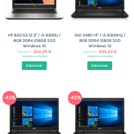
HP 820 G3 12.3″ / i5-6300U /
Dell 5480 14″ / i5-6300HQ /
8GB DDR4 256GB SSD
8GB DDR4 128GB SSD
Windows 10
Windows 10
O
O
O
O
202,29
€
204,32
€
366,00
€
344,00
€
preço
preço
preço
preço
impostos incluídos
impostos incluídos
original
atual
original
atual
era:
é:
era:
é:
Adicionar
Adicionar
366,00 €.
202,29 €.
344,00 €.
204,32 €
-45%
-45%