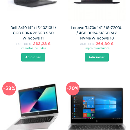
Dell 3410 14″ / i5-10210U /
Lenovo T470s 14″ / i5-7200U
8GB DDR4 256GB SSD
/ 4GB DDR4 512GB M.2
Windows 11
NVMe Windows 10
O
O
O
O
263,28
€
264,30
€
1.499,00
€
359,00
€
preço
preço
preço
preço
impostos incluídos
impostos incluídos
original
atual
original
atual
era:
é:
era:
é:
Adicionar
Adicionar
1.499,00 €.
263,28 €.
359,00 €.
264,30 
-53%
-70%