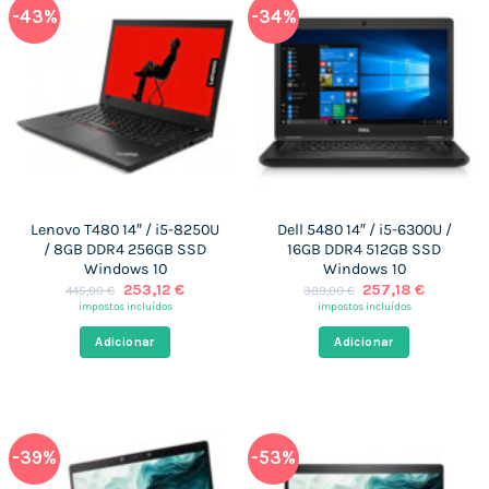
-43%
-34%
Lenovo T480 14″ / i5-8250U
Dell 5480 14″ / i5-6300U /
/ 8GB DDR4 256GB SSD
16GB DDR4 512GB SSD
Windows 10
Windows 10
O
O
O
O
253,12
€
257,18
€
445,00
€
389,00
€
preço
preço
preço
preço
impostos incluídos
impostos incluídos
original
atual
original
atual
era:
é:
era:
é:
Adicionar
Adicionar
445,00 €.
253,12 €.
389,00 €.
257,18 €
-39%
-53%