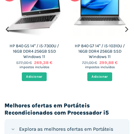
HP 840 G5 14″ / i5-7300U /
HP 840 G7 14″ / i5-10310U /
16GB DDR4 256GB SSD
16GB DDR4 256GB SSD
Windows 11
Windows 11
O
O
O
O
577,00
€
269,38
€
721,00
€
299,88
€
preço
preço
preço
preço
impostos incluídos
impostos incluídos
original
atual
original
atual
era:
é:
era:
é:
Adicionar
Adicionar
 €.
577,00 €.
269,38 €.
721,00 €.
299,88 €
Melhores ofertas em Portáteis
Recondicionados com Processador i5
Explora as melhores ofertas em Portáteis