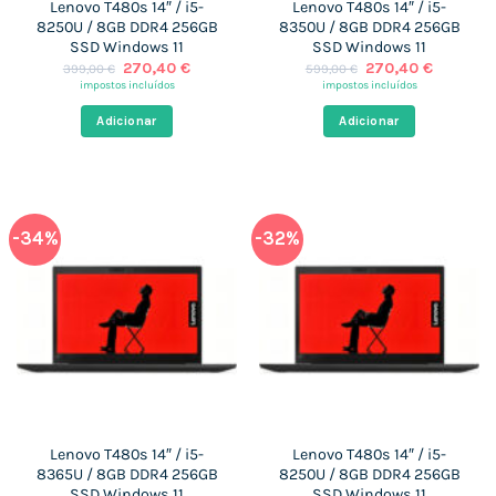
Lenovo T480s 14″ / i5-
Lenovo T480s 14″ / i5-
8250U / 8GB DDR4 256GB
8350U / 8GB DDR4 256GB
SSD Windows 11
SSD Windows 11
O
O
O
O
270,40
€
270,40
€
399,00
€
599,00
€
preço
preço
preço
preço
impostos incluídos
impostos incluídos
original
atual
original
atual
era:
é:
era:
é:
Adicionar
Adicionar
399,00 €.
270,40 €.
599,00 €.
270,40 
-34%
-32%
Lenovo T480s 14″ / i5-
Lenovo T480s 14″ / i5-
8365U / 8GB DDR4 256GB
8250U / 8GB DDR4 256GB
SSD Windows 11
SSD Windows 11