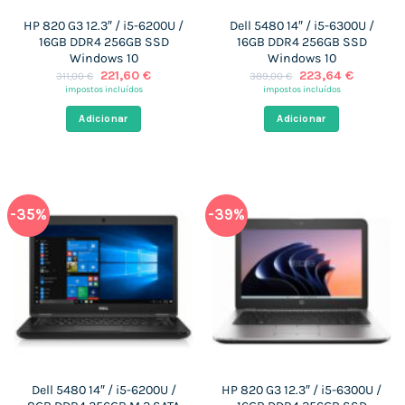
HP 820 G3 12.3″ / i5-6200U /
Dell 5480 14″ / i5-6300U /
16GB DDR4 256GB SSD
16GB DDR4 256GB SSD
Windows 10
Windows 10
O
O
O
O
221,60
€
223,64
€
311,00
€
389,00
€
preço
preço
preço
preço
impostos incluídos
impostos incluídos
original
atual
original
atual
era:
é:
era:
é:
Adicionar
Adicionar
311,00 €.
221,60 €.
389,00 €.
223,64 €
-35%
-39%
Dell 5480 14″ / i5-6200U /
HP 820 G3 12.3″ / i5-6300U /