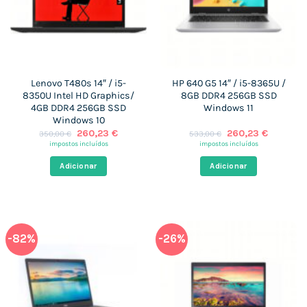
Lenovo T480s 14″ / i5-
HP 640 G5 14″ / i5-8365U /
8350U Intel HD Graphics/
8GB DDR4 256GB SSD
4GB DDR4 256GB SSD
Windows 11
Windows 10
O
O
O
O
260,23
€
260,23
€
350,00
€
533,00
€
preço
preço
preço
preço
impostos incluídos
impostos incluídos
original
atual
original
atual
era:
é:
era:
é:
Adicionar
Adicionar
350,00 €.
260,23 €.
533,00 €.
260,23 €
-82%
-26%