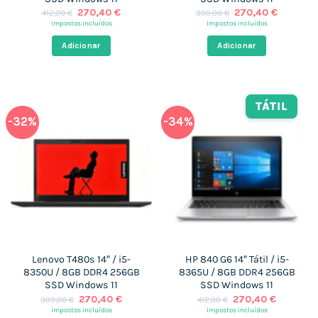
O
O
O
O
270,40
€
270,40
€
412,00
€
399,00
€
preço
preço
preço
preço
impostos incluídos
impostos incluídos
original
atual
original
atual
era:
é:
era:
é:
Adicionar
Adicionar
412,00 €.
270,40 €.
399,00 €.
270,40 
TÁTIL
-32%
-34%
Lenovo T480s 14″ / i5-
HP 840 G6 14″ Tátil / i5-
8350U / 8GB DDR4 256GB
8365U / 8GB DDR4 256GB
SSD Windows 11
SSD Windows 11
O
O
O
O
270,40
€
270,40
€
399,00
€
412,00
€
preço
preço
preço
preço
impostos incluídos
impostos incluídos