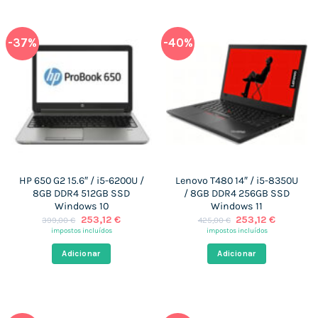
-37%
-40%
HP 650 G2 15.6″ / i5-6200U /
Lenovo T480 14″ / i5-8350U
8GB DDR4 512GB SSD
/ 8GB DDR4 256GB SSD
Windows 10
Windows 11
O
O
O
O
253,12
€
253,12
€
399,00
€
425,00
€
preço
preço
preço
preço
impostos incluídos
impostos incluídos
original
atual
original
atual
era:
é:
era:
é:
Adicionar
Adicionar
399,00 €.
253,12 €.
425,00 €.
253,12 €.