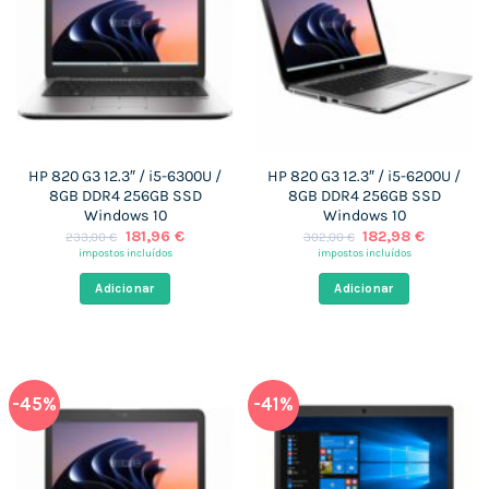
HP 820 G3 12.3″ / i5-6300U /
HP 820 G3 12.3″ / i5-6200U /
8GB DDR4 256GB SSD
8GB DDR4 256GB SSD
Windows 10
Windows 10
O
O
O
O
181,96
€
182,98
€
233,00
€
302,00
€
preço
preço
preço
preço
impostos incluídos
impostos incluídos
original
atual
original
atual
era:
é:
era:
é:
Adicionar
Adicionar
233,00 €.
181,96 €.
302,00 €.
182,98 €
-45%
-41%