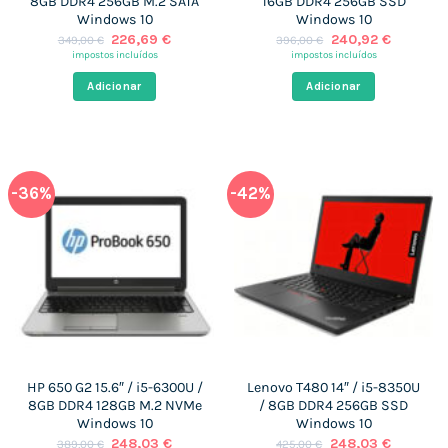
8GB DDR4 256GB M.2 SATA
16GB DDR4 256GB SSD
Windows 10
Windows 10
O
O
O
O
226,69
€
240,92
€
349,00
€
396,00
€
preço
preço
preço
preço
impostos incluídos
impostos incluídos
original
atual
original
atual
era:
é:
era:
é:
Adicionar
Adicionar
349,00 €.
226,69 €.
396,00 €.
240,92 €
-36%
-42%
HP 650 G2 15.6″ / i5-6300U /
Lenovo T480 14″ / i5-8350U
8GB DDR4 128GB M.2 NVMe
/ 8GB DDR4 256GB SSD
Windows 10
Windows 10
O
O
O
O
248,03
€
248,03
€
389,00
€
425,00
€