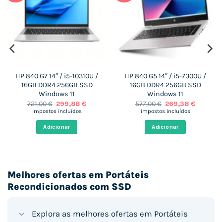
HP 840 G7 14″ / i5-10310U /
HP 840 G5 14″ / i5-7300U /
16GB DDR4 256GB SSD
16GB DDR4 256GB SSD
Windows 11
Windows 11
O
O
O
O
721,00
€
299,88
€
577,00
€
269,38
€
preço
preço
preço
preço
impostos incluídos
impostos incluídos
original
atual
original
atual
era:
é:
era:
é:
Adicionar
Adicionar
€.
721,00 €.
299,88 €.
577,00 €.
269,38 €
Melhores ofertas em Portáteis
Recondicionados com SSD
Explora as melhores ofertas em Portáteis