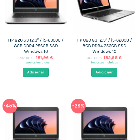
HP 820 G3 12.3″ / i5-6300U /
HP 820 G3 12.3″ / i5-6200U /
8GB DDR4 256GB SSD
8GB DDR4 256GB SSD
Windows 10
Windows 10
O
O
O
O
181,96
€
182,98
€
233,00
€
302,00
€
preço
preço
preço
preço
impostos incluídos
impostos incluídos
original
atual
original
atual
era:
é:
era:
é:
Adicionar
Adicionar
233,00 €.
181,96 €.
302,00 €.
182,98 €
-45%
-29%