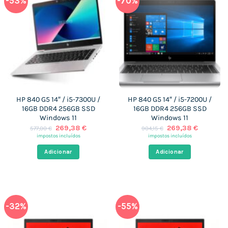
-53%
-70%
HP 840 G5 14″ / i5-7300U /
HP 840 G5 14″ / i5-7200U /
16GB DDR4 256GB SSD
16GB DDR4 256GB SSD
Windows 11
Windows 11
O
O
O
O
269,38
€
269,38
€
577,00
€
904,15
€
preço
preço
preço
preço
impostos incluídos
impostos incluídos
original
atual
original
atual
era:
é:
era:
é:
Adicionar
Adicionar
577,00 €.
269,38 €.
904,15 €.
269,38 €
-32%
-55%