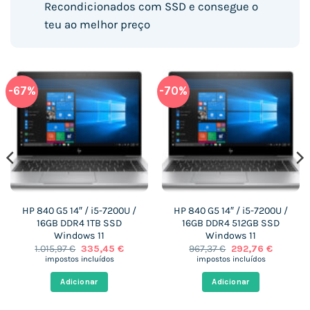
Recondicionados com SSD e consegue o
teu ao melhor preço
-67%
-70%
HP 840 G5 14″ / i5-7200U /
HP 840 G5 14″ / i5-7200U /
16GB DDR4 1TB SSD
16GB DDR4 512GB SSD
Windows 11
Windows 11
O
O
O
O
1.015,97
€
335,45
€
967,37
€
292,76
€
preço
preço
preço
preço
impostos incluídos
impostos incluídos
original
atual
original
atual
era:
é:
era:
é:
Adicionar
Adicionar
€.
1.015,97 €.
335,45 €.
967,37 €.
292,76 €