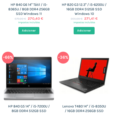
HP 840 G6 14″ Tátil / i5-
HP 820 G3 12.3″ / i5-6200U /
8365U / 8GB DDR4 256GB
16GB DDR4 512GB SSD
SSD Windows 11
Windows 10
O
O
O
O
270,40
€
271,41
€
579,00
€
355,00
€
preço
preço
preço
preço
impostos incluídos
impostos incluídos
original
atual
original
atual
era:
é:
era:
é:
Adicionar
Adicionar
579,00 €.
270,40 €.
355,00 €.
271,41 €.
-66%
-36%
HP 840 G5 14″ / i5-7200U /
Lenovo T480 14″ / i5-8350U
8GB DDR4 512GB SSD
/ 16GB DDR4 256GB SSD