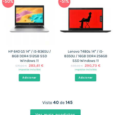
-50%
-51%
HP 640 G5 14″ / i5-8365U /
Lenovo T480s 14″ / i5-
8GB DDR4 512GB SSD
8350U / 16GB DDR4 256GB
Windows 11
SSD Windows 11
O
O
O
O
283,61
€
290,73
€
570,00
€
599,00
€
preço
preço
preço
preço
impostos incluídos
impostos incluídos
original
atual
original
atual
era:
é:
era:
é:
Adicionar
Adicionar
570,00 €.
283,61 €.
599,00 €.
290,73 
Visto
40
de
145
Ver mais produtos