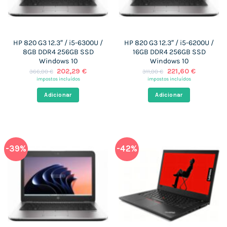
HP 820 G3 12.3″ / i5-6300U /
HP 820 G3 12.3″ / i5-6200U /
8GB DDR4 256GB SSD
16GB DDR4 256GB SSD
Windows 10
Windows 10
O
O
O
O
202,29
€
221,60
€
366,00
€
311,00
€
preço
preço
preço
preço
impostos incluídos
impostos incluídos
original
atual
original
atual
era:
é:
era:
é:
Adicionar
Adicionar
366,00 €.
202,29 €.
311,00 €.
221,60 €.
-39%
-42%