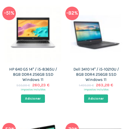
-51%
-82%
HP 640 G5 14″ / i5-8365U /
Dell 3410 14″ / i5-10210U /
8GB DDR4 256GB SSD
8GB DDR4 256GB SSD
Windows 11
Windows 11
O
O
O
O
260,23
€
263,28
€
533,00
€
1.499,00
€
preço
preço
preço
preço
impostos incluídos
impostos incluídos
original
atual
original
atual
era:
é:
era:
é:
Adicionar
Adicionar
533,00 €.
260,23 €.
1.499,00 €.
263,28 