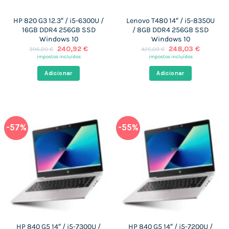
HP 820 G3 12.3″ / i5-6300U /
Lenovo T480 14″ / i5-8350U
16GB DDR4 256GB SSD
/ 8GB DDR4 256GB SSD
Windows 10
Windows 10
O
O
O
O
240,92
€
248,03
€
396,00
€
425,00
€
preço
preço
preço
preço
impostos incluídos
impostos incluídos
original
atual
original
atual
era:
é:
era:
é:
Adicionar
Adicionar
396,00 €.
240,92 €.
425,00 €.
248,03 €
-57%
-55%
HP 840 G5 14″ / i5-7300U /
HP 840 G5 14″ / i5-7200U /