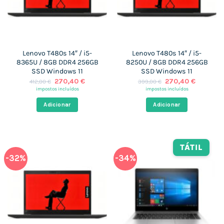
Lenovo T480s 14″ / i5-
Lenovo T480s 14″ / i5-
8365U / 8GB DDR4 256GB
8250U / 8GB DDR4 256GB
SSD Windows 11
SSD Windows 11
O
O
O
O
270,40
€
270,40
€
412,00
€
399,00
€
preço
preço
preço
preço
impostos incluídos
impostos incluídos
original
atual
original
atual
era:
é:
era:
é:
Adicionar
Adicionar
412,00 €.
270,40 €.
399,00 €.
270,40 
TÁTIL
-32%
-34%