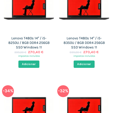
Lenovo T480s 14″ / i5-
Lenovo T480s 14″ / i5-
8250U / 8GB DDR4 256GB
8350U / 8GB DDR4 256GB
SSD Windows 11
SSD Windows 11
O
O
O
O
270,40
€
270,40
€
399,00
€
599,00
€
preço
preço
preço
preço
impostos incluídos
impostos incluídos
original
atual
original
atual
era:
é:
era:
é:
Adicionar
Adicionar
399,00 €.
270,40 €.
599,00 €.
270,40 
-34%
-32%