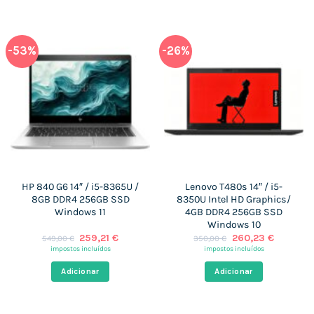
-53%
-26%
HP 840 G6 14″ / i5-8365U /
Lenovo T480s 14″ / i5-
8GB DDR4 256GB SSD
8350U Intel HD Graphics/
Windows 11
4GB DDR4 256GB SSD
Windows 10
O
O
O
O
259,21
€
260,23
€
549,00
€
350,00
€
preço
preço
preço
preço
impostos incluídos
impostos incluídos
original
atual
original
atual
era:
é:
era:
é:
Adicionar
Adicionar
549,00 €.
259,21 €.
350,00 €.
260,23 €