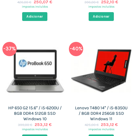
O
O
O
O
250,07
€
252,10
€
426,00
€
396,00
€
preço
preço
preço
preço
impostos incluídos
impostos incluídos
original
atual
original
atual
era:
é:
era:
é:
Adicionar
Adicionar
426,00 €.
250,07 €.
396,00 €.
252,10 €.
-37%
-40%
HP 650 G2 15.6″ / i5-6200U /
Lenovo T480 14″ / i5-8350U
8GB DDR4 512GB SSD
/ 8GB DDR4 256GB SSD
Windows 10
Windows 11
O
O
O
O
253,12
€
253,12
€
399,00
€
425,00
€
preço
preço
preço
preço
impostos incluídos
impostos incluídos
original
atual
original
atual