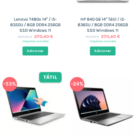
Lenovo T480s 14″ / i5-
HP 840 G6 14″ Tátil / i5-
8350U / 8GB DDR4 256GB
8365U / 8GB DDR4 256GB
SSD Windows 11
SSD Windows 11
O
O
O
O
270,40
€
270,40
€
399,00
€
412,00
€
preço
preço
preço
preço
impostos incluídos
impostos incluídos
original
atual
original
atual
era:
é:
era:
é:
Adicionar
Adicionar
399,00 €.
270,40 €.
412,00 €.
270,40 €
TÁTIL
-53%
-24%