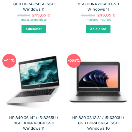
8GB DDR4 256GB SSD
8GB DDR4 256GB SSD
Windows 11
Windows 11
O
O
O
O
249,05
€
249,05
€
577,00
€
559,00
€
preço
preço
preço
preço
impostos incluídos
impostos incluídos
original
atual
original
atual
era:
é:
era:
é:
Adicionar
Adicionar
577,00 €.
249,05 €.
559,00 €.
249,05 
-41%
-36%
HP 840 G6 14″ / i5-8265U /
HP 820 G3 12.3″ / i5-6300U /
8GB DDR4 128GB SSD
8GB DDR4 512GB SSD
Windows 11
Windows 10