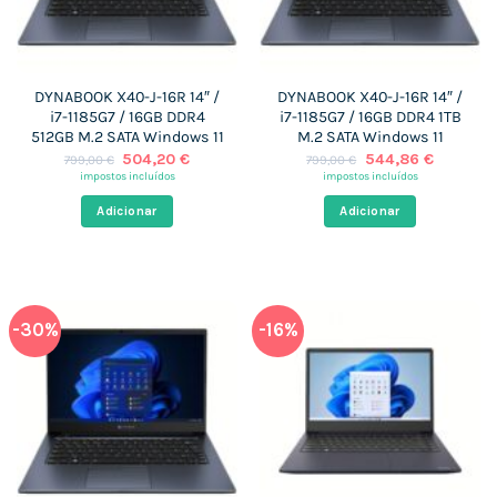
DYNABOOK X40-J-16R 14″ /
DYNABOOK X40-J-16R 14″ /
i7-1185G7 / 16GB DDR4
i7-1185G7 / 16GB DDR4 1TB
512GB M.2 SATA Windows 11
M.2 SATA Windows 11
O
O
O
O
504,20
€
544,86
€
799,00
€
799,00
€
preço
preço
preço
preço
impostos incluídos
impostos incluídos
original
atual
original
atual
era:
é:
era:
é:
Adicionar
Adicionar
799,00 €.
504,20 €.
799,00 €.
544,86 
-30%
-16%