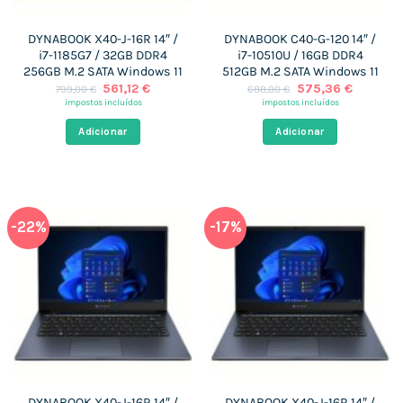
DYNABOOK X40-J-16R 14″ /
DYNABOOK C40-G-120 14″ /
i7-1185G7 / 32GB DDR4
i7-10510U / 16GB DDR4
256GB M.2 SATA Windows 11
512GB M.2 SATA Windows 11
O
O
O
O
561,12
€
575,36
€
799,00
€
688,00
€
preço
preço
preço
preço
impostos incluídos
impostos incluídos
original
atual
original
atual
era:
é:
era:
é:
Adicionar
Adicionar
799,00 €.
561,12 €.
688,00 €.
575,36 
-22%
-17%
DYNABOOK X40-J-16R 14″ /
DYNABOOK X40-J-16R 14″ /