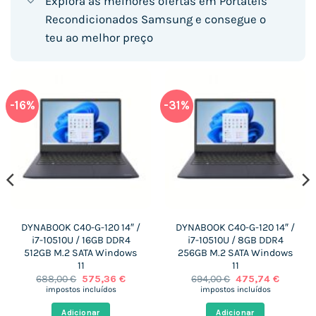
Explora as melhores ofertas em Portáteis
Recondicionados Samsung e consegue o
teu ao melhor preço
-16%
-31%
DYNABOOK C40-G-120 14″ /
DYNABOOK C40-G-120 14″ /
i7-10510U / 16GB DDR4
i7-10510U / 8GB DDR4
512GB M.2 SATA Windows
256GB M.2 SATA Windows
11
11
O
O
O
O
688,00
€
575,36
€
694,00
€
475,74
€
preço
preço
preço
preço
impostos incluídos
impostos incluídos
original
atual
original
atual
era:
é:
era:
é:
Adicionar
Adicionar