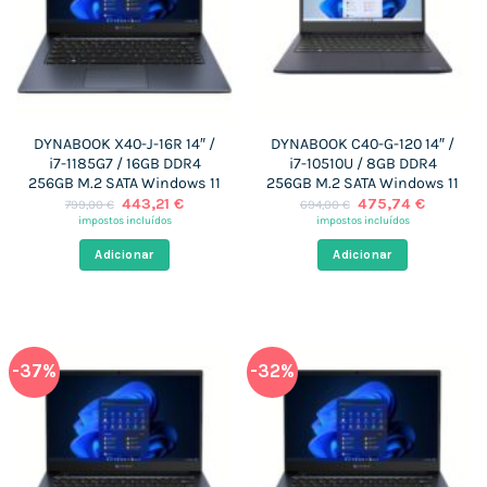
DYNABOOK X40-J-16R 14″ /
DYNABOOK C40-G-120 14″ /
i7-1185G7 / 16GB DDR4
i7-10510U / 8GB DDR4
256GB M.2 SATA Windows 11
256GB M.2 SATA Windows 11
O
O
O
O
443,21
€
475,74
€
799,00
€
694,00
€
preço
preço
preço
preço
impostos incluídos
impostos incluídos
original
atual
original
atual
era:
é:
era:
é:
Adicionar
Adicionar
799,00 €.
443,21 €.
694,00 €.
475,74 
-37%
-32%