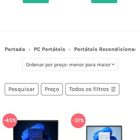
 €.
688,00 €.
575,36 €.
694,00 €.
475,74 €
Portada
»
PC Portáteis
»
Portáteis Recondicionad
Pesquisar
Preço
Todos os filtros
-45%
-31%