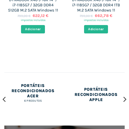
i7-1185G7 / 32GB DDR4
i7-1185G7 / 32GB DDR4 1TB
512GB M.2 SATA Windows 11
M.2 SATA Windows 11
O
O
O
O
622,12
€
662,78
€
799,00
€
799,00
€
preço
preço
preço
preço
impostos incluídos
impostos incluídos
original
atual
original
atual
era:
é:
era:
é:
Adicionar
Adicionar
799,00 €.
622,12 €.
799,00 €.
662,78 €
PORTÁTEIS
PORTÁTEIS
RECONDICIONADOS
RECONDICIONADOS
ACER
APPLE
6 PRODUTOS