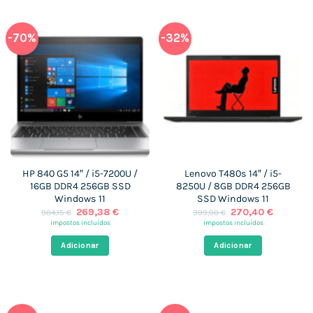
-70%
-32%
HP 840 G5 14″ / i5-7200U /
Lenovo T480s 14″ / i5-
16GB DDR4 256GB SSD
8250U / 8GB DDR4 256GB
Windows 11
SSD Windows 11
O
O
O
O
269,38
€
270,40
€
904,15
€
399,00
€
preço
preço
preço
preço
impostos incluídos
impostos incluídos
original
atual
original
atual
era:
é:
era:
é:
Adicionar
Adicionar
904,15 €.
269,38 €.
399,00 €.
270,40 