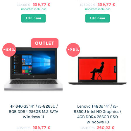
O
O
O
O
259,77
€
259,77
€
664,00
€
1.659,00
€
preço
preço
preço
preço
impostos incluídos
impostos incluídos
original
atual
original
atual
era:
é:
era:
é:
Adicionar
Adicionar
664,00 €.
259,77 €.
1.659,00 €.
259,77 
OUTLET
-63%
-26%
HP 640 G5 14″ / i5-8265U /
Lenovo T480s 14″ / i5-
8GB DDR4 256GB M.2 SATA
8350U Intel HD Graphics/
Windows 11
4GB DDR4 256GB SSD
Windows 10
O
O
O
O
259,77
€
260,23
€
695,69
€
350,00
€