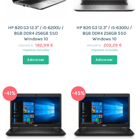
HP 820 G3 12.3″ / i5-6200U /
HP 820 G3 12.3″ / i5-6300U /
8GB DDR4 256GB SSD
8GB DDR4 256GB SSD
Windows 10
Windows 10
O
O
O
O
182,98
€
202,29
€
302,00
€
366,00
€
preço
preço
preço
preço
impostos incluídos
impostos incluídos
original
atual
original
atual
era:
é:
era:
é:
Adicionar
Adicionar
302,00 €.
182,98 €.
366,00 €.
202,29 €
-41%
-45%