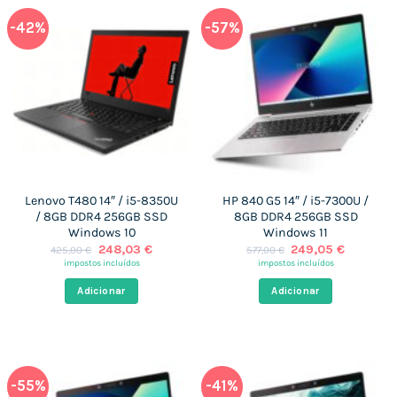
-42%
-57%
Lenovo T480 14″ / i5-8350U
HP 840 G5 14″ / i5-7300U /
/ 8GB DDR4 256GB SSD
8GB DDR4 256GB SSD
Windows 10
Windows 11
O
O
O
O
248,03
€
249,05
€
425,00
€
577,00
€
preço
preço
preço
preço
impostos incluídos
impostos incluídos
original
atual
original
atual
era:
é:
era:
é:
Adicionar
Adicionar
425,00 €.
248,03 €.
577,00 €.
249,05 €
-55%
-41%