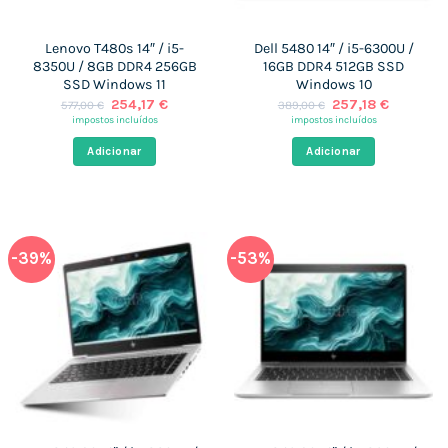
Lenovo T480s 14″ / i5-
Dell 5480 14″ / i5-6300U /
8350U / 8GB DDR4 256GB
16GB DDR4 512GB SSD
SSD Windows 11
Windows 10
O
O
O
O
254,17
€
257,18
€
577,00
€
389,00
€
preço
preço
preço
preço
impostos incluídos
impostos incluídos
original
atual
original
atual
era:
é:
era:
é:
Adicionar
Adicionar
577,00 €.
254,17 €.
389,00 €.
257,18 €
-39%
-53%