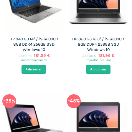
HP 840 G3 14″ / i5-6200U /
HP 820 G3 12.3″ / i5-6300U /
8GB DDR4 256GB SSD
8GB DDR4 256GB SSD
Windows 10
Windows 10
O
O
O
O
181,55
€
181,96
€
399,00
€
233,00
€
preço
preço
preço
preço
impostos incluídos
impostos incluídos
original
atual
original
atual
era:
é:
era:
é:
Adicionar
Adicionar
399,00 €.
181,55 €.
233,00 €.
181,96 €.
-39%
-45%