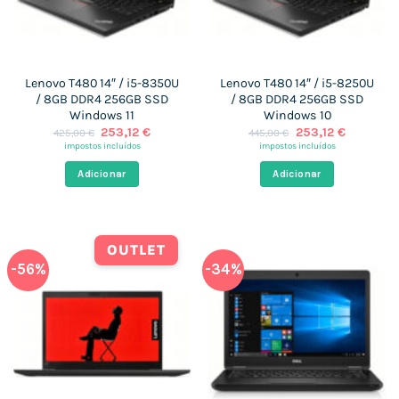
Lenovo T480 14″ / i5-8350U
Lenovo T480 14″ / i5-8250U
/ 8GB DDR4 256GB SSD
/ 8GB DDR4 256GB SSD
Windows 11
Windows 10
O
O
O
O
253,12
€
253,12
€
425,00
€
445,00
€
preço
preço
preço
preço
impostos incluídos
impostos incluídos
original
atual
original
atual
era:
é:
era:
é:
Adicionar
Adicionar
425,00 €.
253,12 €.
445,00 €.
253,12 €.
OUTLET
-56%
-34%