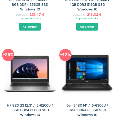
8GB DDR4 256GB SSD
4GB DDR3 512GB SSD
Windows 10
Windows 10
O
O
O
O
213,47
€
216,32
€
389,00
€
299,00
€
preço
preço
preço
preço
impostos incluídos
impostos incluídos
original
atual
original
atual
era:
é:
era:
é:
Adicionar
Adicionar
389,00 €.
213,47 €.
299,00 €.
216,32 €.
-29%
-43%
HP 820 G3 12.3″ / i5-6200U /
Dell 5480 14″ / i5-6300U /
16GB DDR4 256GB SSD
16GB DDR4 256GB SSD
Windows 10
Windows 10