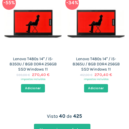
-55%
-34%
Lenovo T480s 14″ / i5-
Lenovo T480s 14″ / i5-
8350U / 8GB DDR4 256GB
8365U / 8GB DDR4 256GB
SSD Windows 11
SSD Windows 11
O
O
O
O
270,40
€
270,40
€
599,00
€
412,00
€
preço
preço
preço
preço
impostos incluídos
impostos incluídos
original
atual
original
atual
era:
é:
era:
é:
Adicionar
Adicionar
599,00 €.
270,40 €.
412,00 €.
270,40 €
Visto
40
de
425