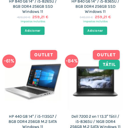
HP 840 G6 14″ / i5-8265U /
HP 840 G6 14″ / i5-8365U /
8GB DDR4 256GB SSD
8GB DDR4 256GB SSD
Windows 11
Windows 11
O
O
O
O
259,21
€
259,21
€
426,00
€
549,00
€
preço
preço
preço
preço
impostos incluídos
impostos incluídos
original
atual
original
atual
era:
é:
era:
é:
Adicionar
Adicionar
426,00 €.
259,21 €.
549,00 €.
259,21 €.
OUTLET
OUTLET
-61%
-84%
TÁTIL
HP 440 G8 14″ / i5-1135G7 /
Dell 7200 2 en 1 13.3″ Tátil /
8GB DDR4 256GB M.2 SATA
i5-8365U / 16GB DDR4
Windows 11
256GB M.2 SATA Windows 11