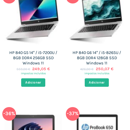
HP 840 G5 14″ / i5-7200U /
HP 840 G6 14″ / i5-8265U /
8GB DDR4 256GB SSD
8GB DDR4 128GB SSD
Windows 11
Windows 11
O
O
O
O
249,05
€
250,07
€
559,00
€
426,00
€
preço
preço
preço
preço
impostos incluídos
impostos incluídos
original
atual
original
atual
era:
é:
era:
é:
Adicionar
Adicionar
559,00 €.
249,05 €.
426,00 €.
250,07 €
-36%
-37%