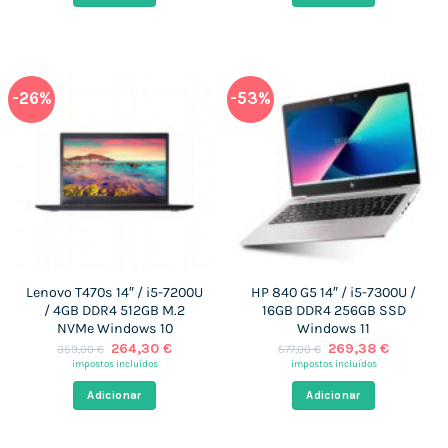
-26%
-53%
Lenovo T470s 14″ / i5-7200U
HP 840 G5 14″ / i5-7300U /
/ 4GB DDR4 512GB M.2
16GB DDR4 256GB SSD
NVMe Windows 10
Windows 11
O
O
O
O
264,30
€
269,38
€
359,00
€
577,00
€
preço
preço
preço
preço
impostos incluídos
impostos incluídos
original
atual
original
atual
era:
é:
era:
é:
Adicionar
Adicionar
359,00 €.
264,30 €.
577,00 €.
269,38 €