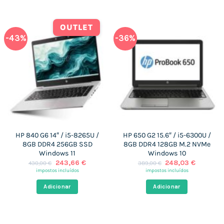
OUTLET
-43%
-36%
HP 840 G6 14″ / i5-8265U /
HP 650 G2 15.6″ / i5-6300U /
8GB DDR4 256GB SSD
8GB DDR4 128GB M.2 NVMe
Windows 11
Windows 10
O
O
O
O
243,66
€
248,03
€
430,00
€
389,00
€
preço
preço
preço
preço
impostos incluídos
impostos incluídos
original
atual
original
atual
era:
é:
era:
é:
Adicionar
Adicionar
430,00 €.
243,66 €.
389,00 €.
248,03 