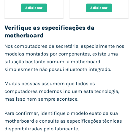
original
atual
original
atual
era:
é:
era:
é:
Adicionar
Adicionar
479,00 €.
302,93 €.
1.004,89 €.
640,41 €
Verifique as especificações da
motherboard
Nos computadores de secretária, especialmente nos
modelos montados por componentes, existe uma
situação bastante comum: a motherboard
simplesmente não possui Bluetooth integrado.
Muitas pessoas assumem que todos os
computadores modernos incluem esta tecnologia,
mas isso nem sempre acontece.
Para confirmar, identifique o modelo exato da sua
motherboard e consulte as especificações técnicas
disponibilizadas pelo fabricante.