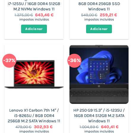
i7-1255U / 16GB DDR4 512GB
8GB DDR4 256GB SSD
M.2 NVMe Windows 11
Windows 11
O
O
O
O
1.375,00
€
643,46
€
549,00
€
259,21
€
preço
preço
preço
preço
impostos incluídos
impostos incluídos
original
atual
original
atual
era:
é:
era:
é:
Adicionar
Adicionar
1.375,00 €.
643,46 €.
549,00 €.
259,21 €.
-37%
-36%
Lenovo X1 Carbon 7th 14″ /
HP 250 G9 15.3″ / i5-1235U /
i5-8265U / 8GB DDR4
16GB DDR4 512GB M.2 SATA
256GB M.2 SATA Windows 11
Windows 11
O
O
O
O
479,00
€
302,93
€
1.004,89
€
640,41
€
preço
preço
preço
preço
impostos incluídos
impostos incluídos