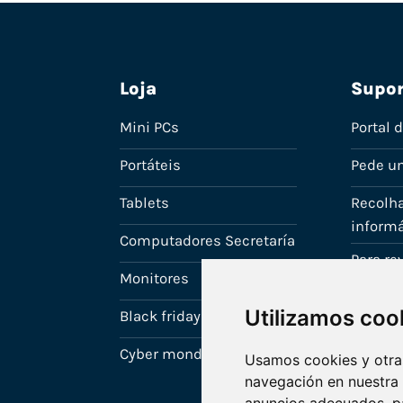
Loja
Supor
Mini PCs
Portal 
Portáteis
Pede u
Tablets
Recolha
informá
Computadores Secretaría
Para r
Monitores
A tua c
Utilizamos coo
Black friday
Cyber monday
Usamos cookies y otras
navegación en nuestra