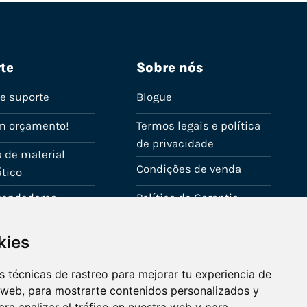
te
Sobre nós
de suporte
Blogue
m orçamento!
Termos legais e política
de privacidade
 de material
Condições de venda
tico
evendedores
Política de Garantia
onta
Política de utilização de
kies
cookies
Fale connosco
 técnicas de rastreo para mejorar tu experiencia de
 web, para mostrarte contenidos personalizados y