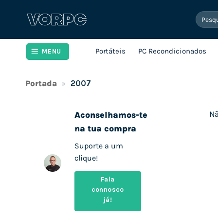
Skip
Pesqui
to
por:
content
Portáteis
PC Recondicionados
MENU
Portada
»
2007
Nã
Aconselhamos-te
na tua compra
Suporte a um
clique!
Fala
connosco
já!