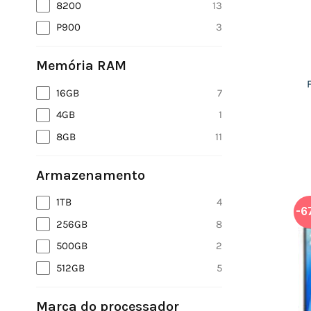
8200
13
P900
3
Memória RAM
16GB
7
4GB
1
8GB
11
Armazenamento
1TB
4
-6
256GB
8
500GB
2
512GB
5
Marca do processador