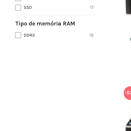
SSD
17
Tipo de memória RAM
DDR3
19
-5