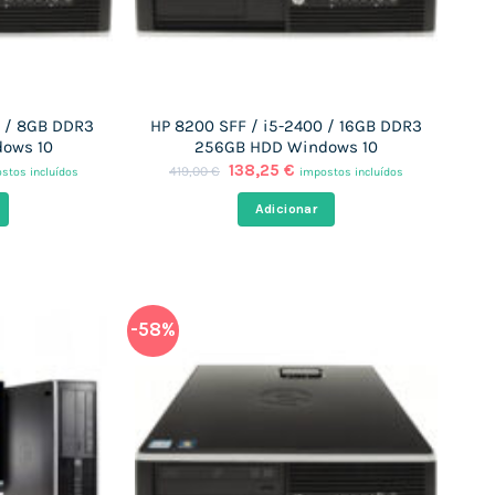
0 / 8GB DDR3
HP 8200 SFF / i5-2400 / 16GB DDR3
ows 10
256GB HDD Windows 10
O
O
138,25
€
419,00
€
stos incluídos
impostos incluídos
ço
preço
preço
al
original
atual
Adicionar
era:
é:
80 €.
419,00 €.
138,25 €.
-58%