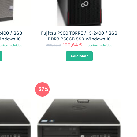
-2400 / 8GB
Fujitsu P900 TORRE / i5-2400 / 8GB
indows 10
DDR3 256GB SSD Windows 10
O
O
100,64
€
799,00
€
stos incluídos
impostos incluídos
ço
preço
preço
al
original
atual
Adicionar
era:
é:
,64 €.
799,00 €.
100,64 €.
-67%