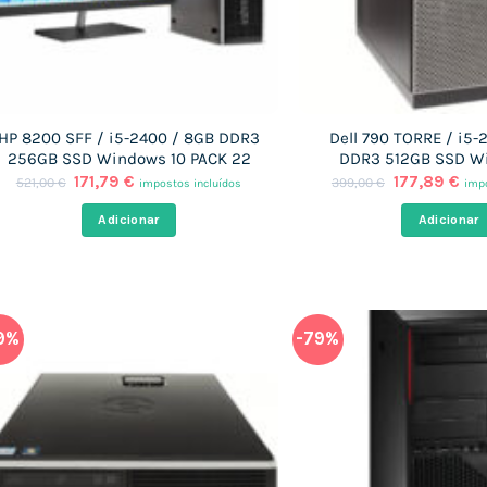
HP 8200 SFF / i5-2400 / 8GB DDR3
Dell 790 TORRE / i5-
256GB SSD Windows 10 PACK 22
DDR3 512GB SSD W
O
O
O
O
171,79
€
177,89
€
521,00
€
399,00
€
impostos incluídos
impo
preço
preço
preço
pre
original
atual
original
atu
Adicionar
Adicionar
era:
é:
era:
é:
521,00 €.
171,79 €.
399,00 €.
177
9%
-79%