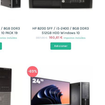
0 / 8GB DDR3
HP 8200 SFF / i5-2400 / 8GB DDR3
10 PACK 19
512GB HDD Windows 10
O
O
160,61
€
387,00
€
stos incluídos
impostos incluídos
ço
preço
preço
al
original
atual
Adicionar
era:
é:
,55 €.
387,00 €.
160,61 €.
-69%