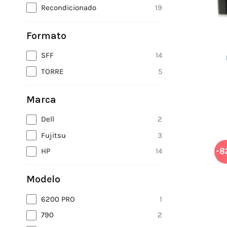
Recondicionado
19
Formato
SFF
14
TORRE
5
Marca
Dell
2
Fujitsu
3
-8
HP
14
Modelo
6200 PRO
1
790
2