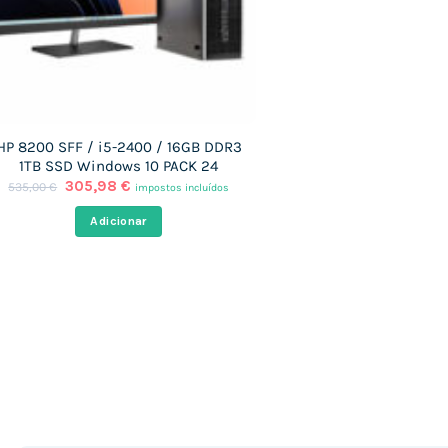
HP 8200 SFF / i5-2400 / 16GB DDR3
1TB SSD Windows 10 PACK 24
O
O
305,98
€
535,00
€
impostos incluídos
preço
preço
original
atual
Adicionar
era:
é:
535,00 €.
305,98 €.