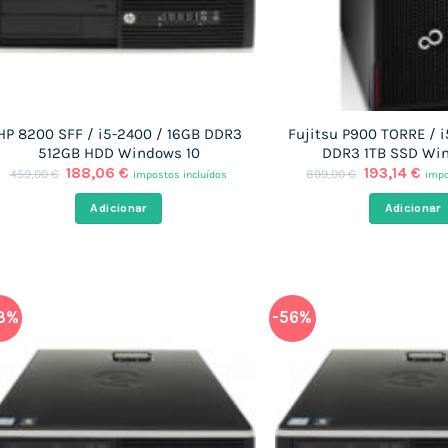
HP 8200 SFF / i5-2400 / 16GB DDR3
Fujitsu P900 TORRE / 
512GB HDD Windows 10
DDR3 1TB SSD Wi
O
O
O
O
188,06
€
193,14
€
459,00
€
899,00
€
impostos incluídos
impo
preço
preço
preço
pre
original
atual
original
atu
Adicionar
Adicionar
era:
é:
era:
é:
459,00 €.
188,06 €.
899,00 €.
193,
3%
-56%