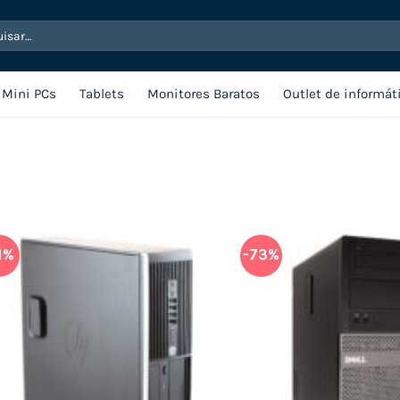
sar
Mini PCs
Tablets
Monitores Baratos
Outlet de informát
1%
-73%