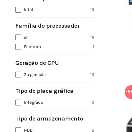
Intel
19
Família do processador
i5
18
Pentium
1
Geração de CPU
2ª geração
19
Tipo de placa gráfica
-5
Integrado
19
Tipo de armazenamento
HDD
2