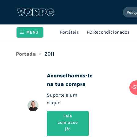
Skip
Pesqui
to
por:
content
Portáteis
PC Recondicionados
MENU
Portada
»
2011
Aconselhamos-te
na tua compra
-5
Suporte a um
clique!
Fala
connosco
já!