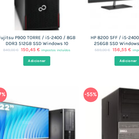
Fujitsu P900 TORRE / i5-2400 / 8GB
HP 8200 SFF / i5-240
DDR3 512GB SSD Windows 10
256GB SSD Windows 
O
O
O
O
150,45
€
156,55
€
849,00
€
589,00
€
impostos incluídos
impo
preço
preço
preço
pre
original
atual
original
atu
Adicionar
Adicionar
era:
é:
era:
é:
849,00 €.
150,45 €.
589,00 €.
156
7%
-55%