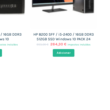
 / 16GB DDR3
HP 8200 SFF / i5-2400 / 16GB DDR3
ws 10
512GB SSD Windows 10 PACK 24
O
O
264,30
€
553,00
€
stos incluídos
impostos incluídos
ço
preço
preço
al
original
atual
Adicionar
era:
é:
,74 €.
553,00 €.
264,30 €.