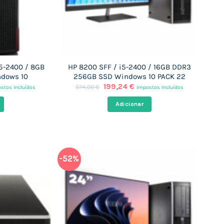
i5-2400 / 8GB
HP 8200 SFF / i5-2400 / 16GB DDR3
ndows 10
256GB SSD Windows 10 PACK 22
O
O
199,24
€
574,00
€
stos incluídos
impostos incluídos
ço
preço
preço
al
original
atual
Adicionar
era:
é:
14 €.
574,00 €.
199,24 €.
-52%