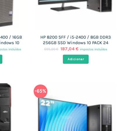
2400 / 16GB
HP 8200 SFF / i5-2400 / 8GB DDR3
indows 10
256GB SSD Windows 10 PACK 24
O
O
187,04
€
595,00
€
stos incluídos
impostos incluídos
ço
preço
preço
al
original
atual
Adicionar
era:
é:
,89 €.
595,00 €.
187,04 €.
-65%