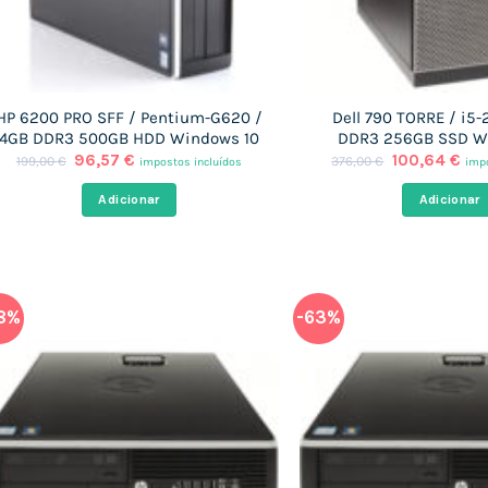
HP 6200 PRO SFF / Pentium-G620 /
Dell 790 TORRE / i5
4GB DDR3 500GB HDD Windows 10
DDR3 256GB SSD W
O
O
O
O
96,57
€
100,64
€
199,00
€
376,00
€
impostos incluídos
impo
preço
preço
preço
pre
original
atual
original
atu
Adicionar
Adicionar
era:
é:
era:
é:
199,00 €.
96,57 €.
376,00 €.
100
8%
-63%