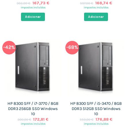
O
O
O
O
167,73
€
168,74
€
366,00
€
597,00
€
preço
preço
preço
preço
impostos incluídos
impostos incluídos
original
atual
original
atual
era:
é:
era:
é:
Adicionar
Adicionar
366,00 €.
167,73 €.
597,00 €.
168,74 €
-42%
-68%
HP 8300 SFF / i7-3770 / 8GB
HP 8300 SFF / i5-3470 / 8GB
DDR3 256GB SSD Windows
DDR3 512GB SSD Windows
10
10
O
O
O
O
172,81
€
176,88
€
300,00
€
550,00
€
preço
preço
preço
preço
impostos incluídos
impostos incluídos
original
atual
original
atual