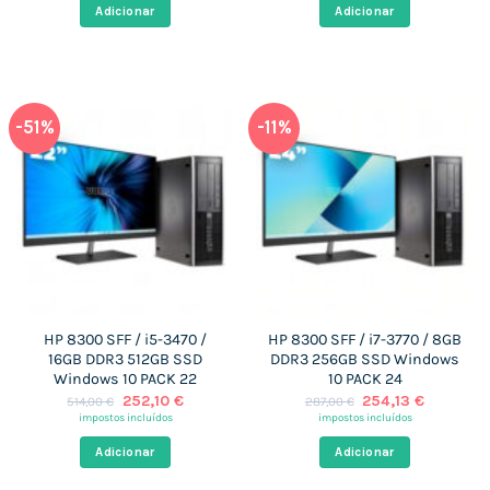
era:
é:
era:
é:
Adicionar
Adicionar
399,00 €.
247,02 €.
526,00 €.
250,19 €
-51%
-11%
HP 8300 SFF / i5-3470 /
HP 8300 SFF / i7-3770 / 8GB
16GB DDR3 512GB SSD
DDR3 256GB SSD Windows
Windows 10 PACK 22
10 PACK 24
O
O
O
O
252,10
€
254,13
€
514,00
€
287,00
€
preço
preço
preço
preço
impostos incluídos
impostos incluídos
original
atual
original
atual
era:
é:
era:
é:
Adicionar
Adicionar
514,00 €.
252,10 €.
287,00 €.
254,13 €