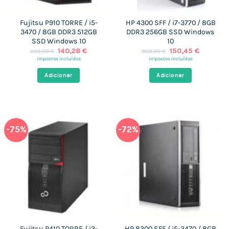
Fujitsu P910 TORRE / i5-
HP 4300 SFF / i7-3770 / 8GB
3470 / 8GB DDR3 512GB
DDR3 256GB SSD Windows
SSD Windows 10
10
O
O
O
O
140,28
€
150,45
€
299,00
€
999,00
€
preço
preço
preço
preço
impostos incluídos
impostos incluídos
original
atual
original
atual
era:
é:
era:
é:
Adicionar
Adicionar
299,00 €.
140,28 €.
999,00 €.
150,45 €
-75%
-72%
Fujitsu P410 TORRE / i3-
HP 8300 SFF / i5-3470 / 8GB