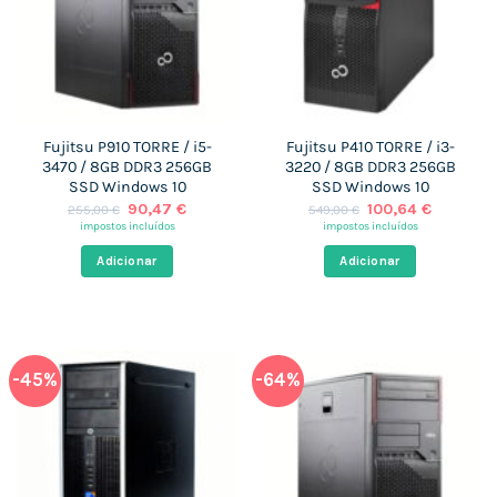
Fujitsu P910 TORRE / i5-
Fujitsu P410 TORRE / i3-
3470 / 8GB DDR3 256GB
3220 / 8GB DDR3 256GB
SSD Windows 10
SSD Windows 10
O
O
O
O
90,47
€
100,64
€
255,00
€
549,00
€
preço
preço
preço
preço
impostos incluídos
impostos incluídos
original
atual
original
atual
era:
é:
era:
é:
Adicionar
Adicionar
255,00 €.
90,47 €.
549,00 €.
100,64 €
-45%
-64%