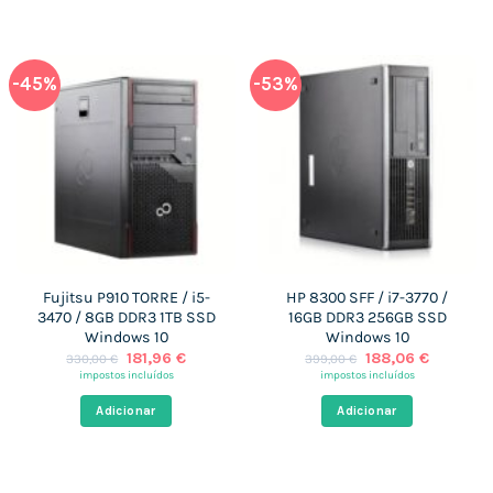
-45%
-53%
Fujitsu P910 TORRE / i5-
HP 8300 SFF / i7-3770 /
3470 / 8GB DDR3 1TB SSD
16GB DDR3 256GB SSD
Windows 10
Windows 10
O
O
O
O
181,96
€
188,06
€
330,00
€
399,00
€
preço
preço
preço
preço
impostos incluídos
impostos incluídos
original
atual
original
atual
era:
é:
era:
é:
Adicionar
Adicionar
330,00 €.
181,96 €.
399,00 €.
188,06 €