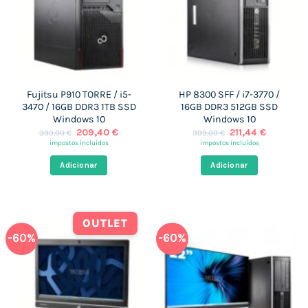
Fujitsu P910 TORRE / i5-
HP 8300 SFF / i7-3770 /
3470 / 16GB DDR3 1TB SSD
16GB DDR3 512GB SSD
Windows 10
Windows 10
O
O
O
O
209,40
€
211,44
€
399,00
€
399,00
€
preço
preço
preço
preço
impostos incluídos
impostos incluídos
original
atual
original
atual
era:
é:
era:
é:
Adicionar
Adicionar
399,00 €.
209,40 €.
399,00 €.
211,44 €.
OUTLET
-60%
-60%