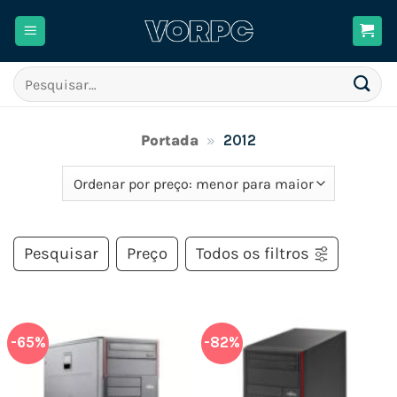
Skip
to
content
Pesquisar
por:
Portada
»
2012
Pesquisar
Preço
Todos os filtros
-65%
-82%