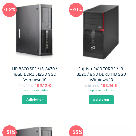
-62%
-70%
HP 8300 SFF / i5-3470 /
Fujitsu P410 TORRE / i3-
16GB DDR3 512GB SSD
3220 / 8GB DDR3 1TB SSD
Windows 10
Windows 10
O
O
O
O
192,12
€
193,14
€
506,00
€
649,00
€
preço
preço
preço
preço
impostos incluídos
impostos incluídos
original
atual
original
atual
era:
é:
era:
é:
Adicionar
Adicionar
506,00 €.
192,12 €.
649,00 €.
193,14 €.
-51%
-65%