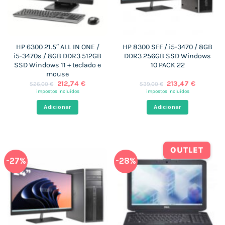
HP 6300 21.5″ ALL IN ONE /
HP 8300 SFF / i5-3470 / 8GB
i5-3470s / 8GB DDR3 512GB
DDR3 256GB SSD Windows
SSD Windows 11 + teclado e
10 PACK 22
mouse
O
O
O
O
212,74
€
213,47
€
526,00
€
539,00
€
preço
preço
preço
preço
impostos incluídos
impostos incluídos
original
atual
original
atual
era:
é:
era:
é:
Adicionar
Adicionar
526,00 €.
212,74 €.
539,00 €.
213,47 €
OUTLET
-27%
-28%