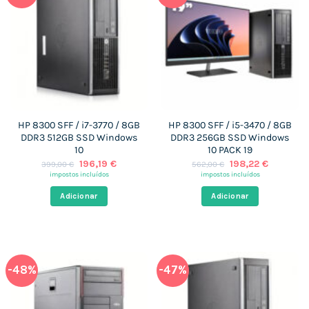
HP 8300 SFF / i7-3770 / 8GB
HP 8300 SFF / i5-3470 / 8GB
DDR3 512GB SSD Windows
DDR3 256GB SSD Windows
10
10 PACK 19
O
O
O
O
196,19
€
198,22
€
399,00
€
562,00
€
preço
preço
preço
preço
impostos incluídos
impostos incluídos
original
atual
original
atual
era:
é:
era:
é:
Adicionar
Adicionar
399,00 €.
196,19 €.
562,00 €.
198,22 €.
-48%
-47%