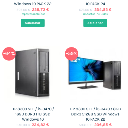
Windows 10 PACK 22
10 PACK 24
O
O
O
O
228,72
€
234,82
€
505,00
€
578,00
€
preço
preço
preço
preço
impostos incluídos
impostos incluídos
original
atual
original
atual
era:
é:
era:
é:
Adicionar
Adicionar
505,00 €.
228,72 €.
578,00 €.
234,82 €
-64%
-59%
HP 8300 SFF / i5-3470 /
HP 8300 SFF / i5-3470 / 8GB
16GB DDR3 1TB SSD
DDR3 512GB SSD Windows
Windows 10
10 PACK 22
O
O
O
O
234,82
€
236,85
€
646,00
€
583,00
€