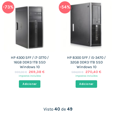
-73%
-54%
HP 4300 SFF / i7-3770 /
HP 8300 SFF / i5-3470 /
16GB DDR3 1TB SSD
32GB DDR3 1TB SSD
Windows 10
Windows 10
O
O
O
O
269,38
€
270,40
€
999,00
€
584,00
€
preço
preço
preço
preço
impostos incluídos
impostos incluídos
original
atual
original
atual
era:
é:
era:
é:
Adicionar
Adicionar
999,00 €.
269,38 €.
584,00 €.
270,40 €
Visto
40
de
49