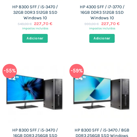
HP 8300 SFF / i5-3470 /
HP 4300 SFF / i7-3770 /
32GB DDR3 512GB SSD
16GB DDR3 512GB SSD
Windows 10
Windows 10
O
O
O
O
227,70
€
227,70
€
548,00
€
999,00
€
preço
preço
preço
preço
impostos incluídos
impostos incluídos
original
atual
original
atual
era:
é:
era:
é:
Adicionar
Adicionar
548,00 €.
227,70 €.
999,00 €.
227,70 €
-55%
-59%
HP 8300 SFF / i5-3470 /
HP 8300 SFF / i5-3470 / 8GB
16GB DDR3 256GB SSD
DDR3 256GB SSD Windows