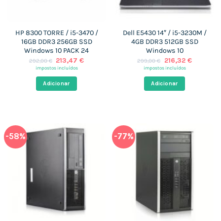
HP 8300 TORRE / i5-3470 /
Dell E5430 14″ / i5-3230M /
16GB DDR3 256GB SSD
4GB DDR3 512GB SSD
Windows 10 PACK 24
Windows 10
O
O
O
O
213,47
€
216,32
€
292,00
€
299,00
€
preço
preço
preço
preço
impostos incluídos
impostos incluídos
original
atual
original
atual
era:
é:
era:
é:
Adicionar
Adicionar
292,00 €.
213,47 €.
299,00 €.
216,32 €.
-58%
-77%