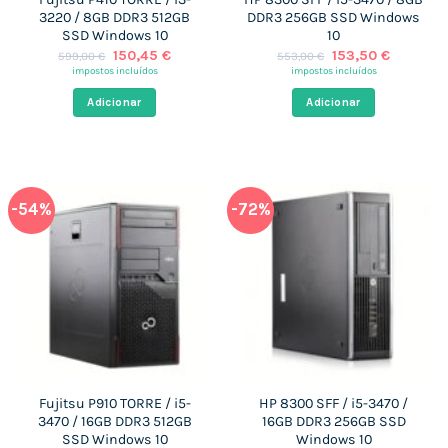
3220 / 8GB DDR3 512GB
DDR3 256GB SSD Windows
SSD Windows 10
10
O
O
O
O
150,45
€
153,50
€
599,00
€
553,00
€
preço
preço
preço
preço
impostos incluídos
impostos incluídos
original
atual
original
atual
era:
é:
era:
é:
Adicionar
Adicionar
599,00 €.
150,45 €.
553,00 €.
153,50 €
-54%
-72%
Fujitsu P910 TORRE / i5-
HP 8300 SFF / i5-3470 /
3470 / 16GB DDR3 512GB
16GB DDR3 256GB SSD
SSD Windows 10
Windows 10