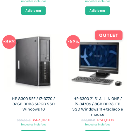
preço
preço
preço
preço
impostos incluídos
impostos incluídos
original
atual
original
atual
era:
é:
era:
é:
Adicionar
Adicionar
646,00 €.
234,82 €.
583,00 €.
236,85 
OUTLET
-38%
-52%
HP 8300 SFF / i7-3770 /
HP 6300 21.5″ ALL IN ONE /
32GB DDR3 512GB SSD
i5-3470s / 8GB DDR3 1TB
Windows 10
SSD Windows 11 + teclado e
mouse
O
O
O
O
247,02
€
250,19
€
399,00
€
526,00
€
preço
preço
preço
preço
impostos incluídos
impostos incluídos
original
atual
original
atual