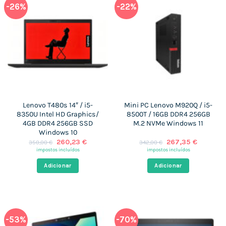
-26%
-22%
Lenovo T480s 14″ / i5-
Mini PC Lenovo M920Q / i5-
8350U Intel HD Graphics/
8500T / 16GB DDR4 256GB
4GB DDR4 256GB SSD
M.2 NVMe Windows 11
Windows 10
O
O
O
O
260,23
€
267,35
€
350,00
€
342,00
€
preço
preço
preço
preço
impostos incluídos
impostos incluídos
original
atual
original
atual
era:
é:
era:
é:
Adicionar
Adicionar
350,00 €.
260,23 €.
342,00 €.
267,35 €
-53%
-70%