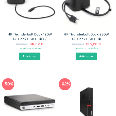
HP Thunderbolt Dock 120W
HP Thunderbolt Dock 230W
G2 Dock USB Hub / /
G2 Dock USB Hub
O
O
O
O
96,57
€
135,20
€
199,00
€
220,00
€
preço
preço
preço
preço
impostos incluídos
impostos incluídos
original
atual
original
atual
era:
é:
era:
é:
Adicionar
Adicionar
199,00 €.
96,57 €.
220,00 €.
135,20 €
-50%
-62%