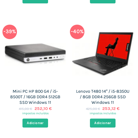
577,00 €.
249,05 €.
559,00 €.
249,05 
-39%
-40%
Mini PC HP 800 G4 / i5-
Lenovo T480 14″ / i5-8350U
8500T / 16GB DDR4 512GB
/ 8GB DDR4 256GB SSD
SSD Windows 11
Windows 11
O
O
O
O
252,10
€
253,12
€
415,00
€
425,00
€
preço
preço
preço
preço
impostos incluídos
impostos incluídos
original
atual
original
atual
era:
é:
era:
é:
Adicionar
Adicionar
415,00 €.
252,10 €.
425,00 €.
253,12 €.