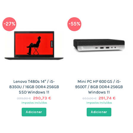
-27%
-55%
Lenovo T480s 14″ / i5-
Mini PC HP 600 G5 / i5-
8350U / 16GB DDR4 256GB
9500T / 8GB DDR4 256GB
SSD Windows 11
Windows 11
O
O
O
O
290,73
€
291,74
€
399,00
€
653,00
€
preço
preço
preço
preço
impostos incluídos
impostos incluídos
original
atual
original
atual
era:
é:
era:
é:
Adicionar
Adicionar
399,00 €.
290,73 €.
653,00 €.
291,74 €