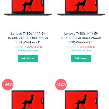
Lenovo T480s 14″ / i5-
Lenovo T480s 14″ / i5-
8250U / 8GB DDR4 256GB
8350U / 8GB DDR4 256GB
SSD Windows 11
SSD Windows 11
O
O
O
O
270,40
€
270,40
€
399,00
€
599,00
€
preço
preço
preço
preço
impostos incluídos
impostos incluídos
original
atual
original
atual
era:
é:
era:
é:
Adicionar
Adicionar
399,00 €.
270,40 €.
599,00 €.
270,40 
-34%
-32%