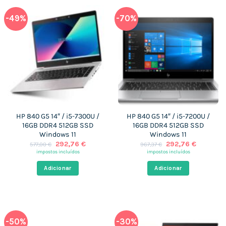
-49%
-70%
HP 840 G5 14″ / i5-7300U /
HP 840 G5 14″ / i5-7200U /
16GB DDR4 512GB SSD
16GB DDR4 512GB SSD
Windows 11
Windows 11
O
O
O
O
292,76
€
292,76
€
577,00
€
967,37
€
preço
preço
preço
preço
impostos incluídos
impostos incluídos
original
atual
original
atual
era:
é:
era:
é:
Adicionar
Adicionar
577,00 €.
292,76 €.
967,37 €.
292,76 €
-50%
-30%