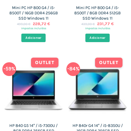
Mini PC HP 800 G4 / i5-
Mini PC HP 800 G4 / i5-
8500T / 16GB DDR4 256GB
8500T / 8GB DDR4 512GB
SSD Windows 11
SSD Windows 11
O
O
O
O
228,72
€
231,77
€
499,00
€
439,00
€
preço
preço
preço
preço
impostos incluídos
impostos incluídos
original
atual
original
atual
era:
é:
era:
é:
Adicionar
Adicionar
499,00 €.
228,72 €.
439,00 €.
231,77 €
OUTLET
OUTLET
-59%
-84%
HP 840 G5 14″ / i5-7300U /
HP 840r G4 14″ / i5-8350U /
8GB DDR4 256GB SSD
16GB DDR4 256GB SSD