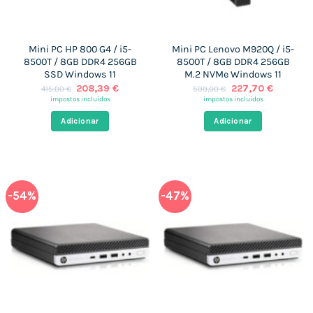
Mini PC HP 800 G4 / i5-
Mini PC Lenovo M920Q / i5-
8500T / 8GB DDR4 256GB
8500T / 8GB DDR4 256GB
SSD Windows 11
M.2 NVMe Windows 11
O
O
O
O
208,39
€
227,70
€
415,00
€
599,00
€
preço
preço
preço
preço
impostos incluídos
impostos incluídos
original
atual
original
atual
era:
é:
era:
é:
Adicionar
Adicionar
415,00 €.
208,39 €.
599,00 €.
227,70 €
-54%
-47%