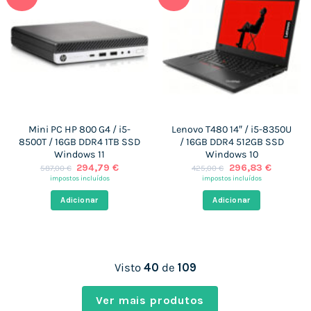
Mini PC HP 800 G4 / i5-
Lenovo T480 14″ / i5-8350U
8500T / 16GB DDR4 1TB SSD
/ 16GB DDR4 512GB SSD
Windows 11
Windows 10
O
O
O
O
294,79
€
296,83
€
587,00
€
425,00
€
preço
preço
preço
preço
impostos incluídos
impostos incluídos
original
atual
original
atual
era:
é:
era:
é:
Adicionar
Adicionar
587,00 €.
294,79 €.
425,00 €.
296,83 €
Visto
40
de
109
Ver mais produtos