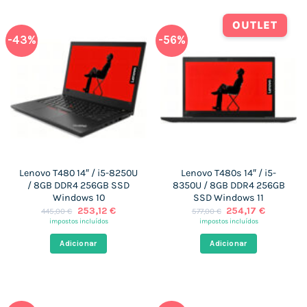
OUTLET
-43%
-56%
Lenovo T480 14″ / i5-8250U
Lenovo T480s 14″ / i5-
/ 8GB DDR4 256GB SSD
8350U / 8GB DDR4 256GB
Windows 10
SSD Windows 11
O
O
O
O
253,12
€
254,17
€
445,00
€
577,00
€
preço
preço
preço
preço
impostos incluídos
impostos incluídos
original
atual
original
atual
era:
é:
era:
é:
Adicionar
Adicionar
445,00 €.
253,12 €.
577,00 €.
254,17 €.