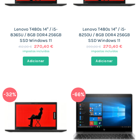
Lenovo T480s 14″ / i5-
Lenovo T480s 14″ / i5-
8365U / 8GB DDR4 256GB
8250U / 8GB DDR4 256GB
SSD Windows 11
SSD Windows 11
O
O
O
O
270,40
€
270,40
€
412,00
€
399,00
€
preço
preço
preço
preço
impostos incluídos
impostos incluídos
original
atual
original
atual
era:
é:
era:
é:
Adicionar
Adicionar
412,00 €.
270,40 €.
399,00 €.
270,40 
-32%
-66%