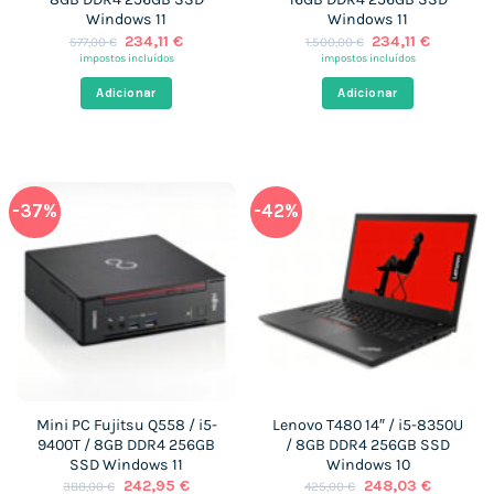
Windows 11
Windows 11
O
O
O
O
234,11
€
234,11
€
577,00
€
1.500,00
€
preço
preço
preço
preço
impostos incluídos
impostos incluídos
original
atual
original
atual
era:
é:
era:
é:
Adicionar
Adicionar
577,00 €.
234,11 €.
1.500,00 €.
234,11 €.
-37%
-42%
Mini PC Fujitsu Q558 / i5-
Lenovo T480 14″ / i5-8350U
9400T / 8GB DDR4 256GB
/ 8GB DDR4 256GB SSD
SSD Windows 11
Windows 10
O
O
O
O
242,95
€
248,03
€
388,00
€
425,00
€