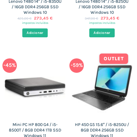
Lenovo T480 14″ / i5-8350U
Lenovo T480 14″ / i5-8250U
/ 16GB DDR4 256GB SSD
/ 16GB DDR4 256GB SSD
Windows 10
Windows 10
O
O
O
O
273,45
€
273,45
€
425,00
€
347,00
€
preço
preço
preço
preço
impostos incluídos
impostos incluídos
original
atual
original
atual
era:
é:
era:
é:
Adicionar
Adicionar
425,00 €.
273,45 €.
347,00 €.
273,45 €
OUTLET
-45%
-59%
Mini PC HP 800 G4 / i5-
HP 450 G5 15.6″ / i5-8250U /
8500T / 8GB DDR4 1TB SSD
8GB DDR4 256GB SSD
Windows 11
Windows 11