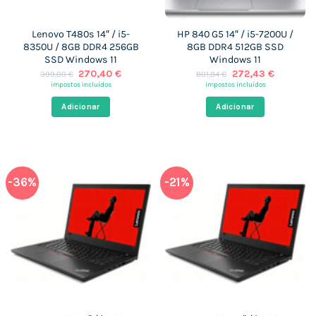
Lenovo T480s 14″ / i5-
HP 840 G5 14″ / i5-7200U /
8350U / 8GB DDR4 256GB
8GB DDR4 512GB SSD
SSD Windows 11
Windows 11
O
O
O
O
270,40
€
272,43
€
399,00
€
801,84
€
preço
preço
preço
preço
impostos incluídos
impostos incluídos
original
atual
original
atual
era:
é:
era:
é:
Adicionar
Adicionar
399,00 €.
270,40 €.
801,84 €.
272,43 €
-36%
-21%