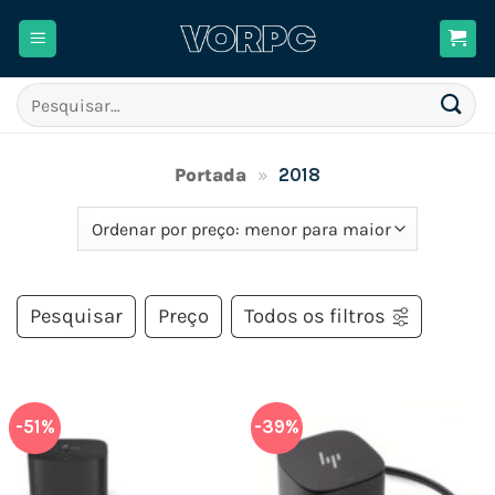
Skip
to
content
Pesquisar
por:
Portada
»
2018
Pesquisar
Preço
Todos os filtros
-51%
-39%