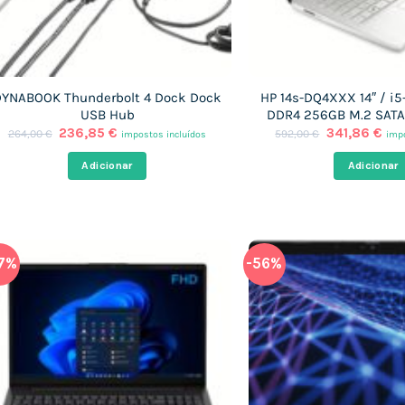
YNABOOK Thunderbolt 4 Dock Dock
HP 14s-DQ4XXX 14″ / i5
USB Hub
DDR4 256GB M.2 SATA
O
O
O
O
236,85
€
341,86
€
264,00
€
592,00
€
impostos incluídos
impo
preço
preço
preço
pre
original
atual
original
atu
Adicionar
Adicionar
era:
é:
era:
é:
264,00 €.
236,85 €.
592,00 €.
341
7%
-56%