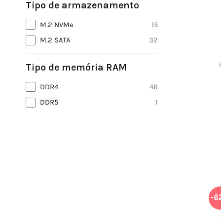
Tipo de armazenamento
M.2 NVMe
15
M.2 SATA
32
Tipo de memória RAM
DDR4
46
DDR5
1
-6