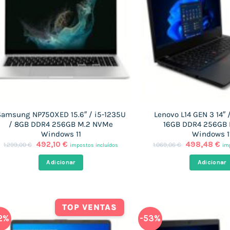
Samsung NP750XED 15.6″ / i5-1235U
Lenovo L14 GEN 3 14″ 
/ 8GB DDR4 256GB M.2 NVMe
16GB DDR4 256GB 
Windows 11
Windows 1
O
O
O
O
492,10
€
498,48
€
1.299,00
€
1.069,06
€
impostos incluídos
im
preço
preço
preço
pr
original
atual
original
at
Adicionar
Adicionar
era:
é:
era:
é:
1.299,00 €.
492,10 €.
1.069,06 €.
49
TOP VENTAS
2%
-53%