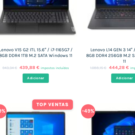
Lenovo V15 G2 ITL 15.6″ / i7-1165G7 /
Lenovo L14 GEN 3 14″ 
8GB DDR4 1TB M.2 SATA Windows 11
8GB DDR4 256GB M.2 
11
O
O
O
O
439,88
€
444,28
€
943,34
€
1.088,15
€
impostos incluídos
imp
preço
preço
preço
pr
original
atual
original
at
Adicionar
Adicionar
era:
é:
era:
é:
943,34 €.
439,88 €.
1.088,15 €.
44
TOP VENTAS
9%
-49%