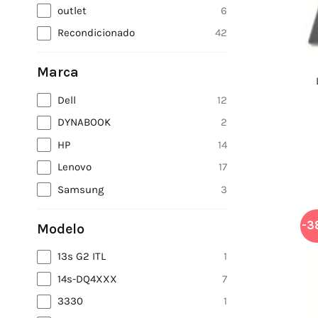
outlet
6
Recondicionado
42
Marca
Dell
12
DYNABOOK
2
HP
14
Lenovo
17
Samsung
3
-3
Modelo
13s G2 ITL
1
14s-DQ4XXX
7
3330
1