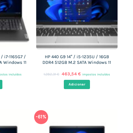
 / i7-1165G7 /
HP 440 G9 14″ / i5-1235U / 16GB
A Windows 11
DDR4 512GB M.2 SATA Windows 11
O
O
463,54
€
1.282,31
€
stos incluídos
impostos incluídos
ço
preço
preço
al
original
atual
Adicionar
era:
é:
,55 €.
1.282,31 €.
463,54 €.
-61%