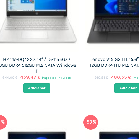
HP 14s-DQ4XXX 14″ / i5-1155G7 /
Lenovo V15 G2 ITL 15.6″
6GB DDR4 512GB M.2 SATA Windows
12GB DDR4 1TB M.2 SAT
11
O
O
O
O
459,47
€
460,55
€
644,00
€
910,81
€
impostos incluídos
impo
preço
preço
preço
pre
original
atual
original
atu
Adicionar
Adicionar
era:
é:
era:
é:
644,00 €.
459,47 €.
910,81 €.
460
1%
-57%