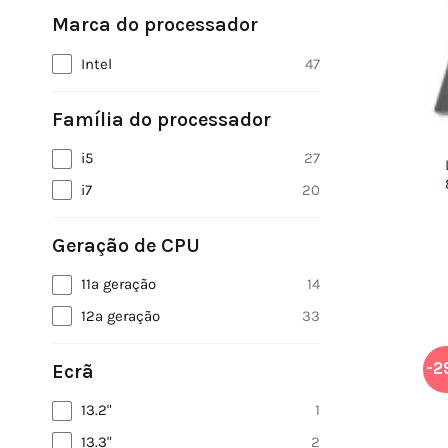
Marca do processador
Intel
47
Família do processador
i5
27
i7
20
Geração de CPU
11ª geração
14
12ª geração
33
-2
Ecrã
13.2"
1
13.3"
2