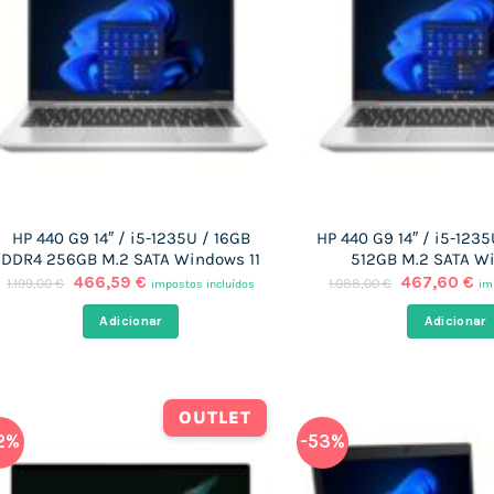
HP 440 G9 14″ / i5-1235U / 16GB
HP 440 G9 14″ / i5-123
DDR4 256GB M.2 SATA Windows 11
512GB M.2 SATA Wi
O
O
O
O
466,59
€
467,60
€
1.199,00
€
1.088,00
€
impostos incluídos
im
preço
preço
preço
pr
original
atual
original
at
Adicionar
Adicionar
era:
é:
era:
é:
1.199,00 €.
466,59 €.
1.088,00 €.
46
OUTLET
2%
-53%