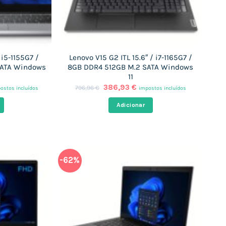
/ i5-1155G7 /
Lenovo V15 G2 ITL 15.6″ / i7-1165G7 /
SATA Windows
8GB DDR4 512GB M.2 SATA Windows
11
O
O
386,93
€
796,96
€
ostos incluídos
impostos incluídos
eço
preço
preço
al
original
atual
Adicionar
era:
é:
,26 €.
796,96 €.
386,93 €.
-62%