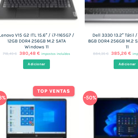
Lenovo V15 G2 ITL 15.6″ / i7-1165G7 /
Dell 3330 13.2″ Tátil 
12GB DDR4 256GB M.2 SATA
8GB DDR4 256GB M.2 
Windows 11
11
O
O
O
O
380,48
€
385,26
€
718,49
€
884,35
€
impostos incluídos
imp
preço
preço
preço
pr
original
atual
original
atu
Adicionar
Adicionar
era:
é:
era:
é:
718,49 €.
380,48 €.
884,35 €.
385
TOP VENTAS
8%
-50%