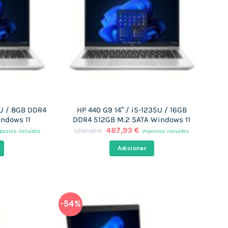
5U / 8GB DDR4
HP 440 G9 14″ / i5-1235U / 16GB
ndows 11
DDR4 512GB M.2 SATA Windows 11
O
O
487,93
€
1.237,00
€
postos incluídos
impostos incluídos
eço
preço
preço
ual
original
atual
Adicionar
era:
é:
7,60 €.
1.237,00 €.
487,93 €.
-54%