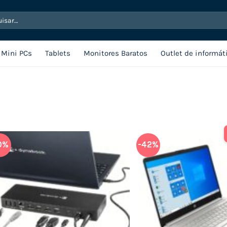
sar
Mini PCs
Tablets
Monitores Baratos
Outlet de informát
0%
-42%