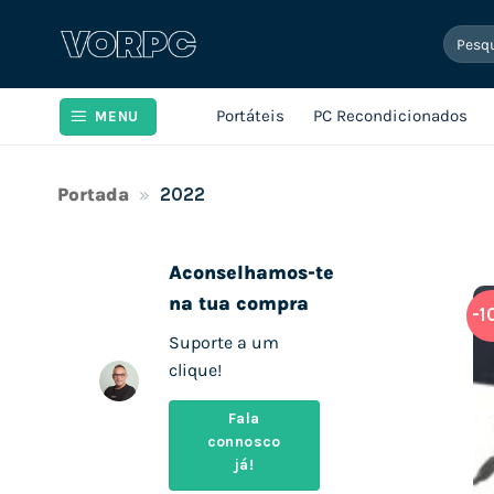
Skip
Pesqui
to
por:
content
Portáteis
PC Recondicionados
MENU
Portada
»
2022
Aconselhamos-te
na tua compra
-1
Suporte a um
clique!
Fala
connosco
já!