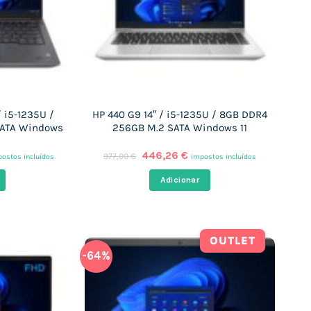
/ i5-1235U /
HP 440 G9 14″ / i5-1235U / 8GB DDR4
SATA Windows
256GB M.2 SATA Windows 11
O
O
446,26
€
977,00
€
ostos incluídos
impostos incluídos
eço
preço
preço
ual
original
atual
Adicionar
era:
é:
4,28 €.
977,00 €.
446,26 €.
OUTLET
-64%