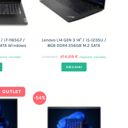
 / i7-1165G7 /
Lenovo L14 GEN 3 14″ / i5-1235U /
SATA Windows
8GB DDR4 256GB M.2 SATA
O
O
414,68
€
1.099,00
€
ostos incluídos
impostos incluídos
ço
preço
preço
al
original
atual
Adicionar
era:
é:
,60 €.
1.099,00 €.
414,68 €.
OUTLET
-54%