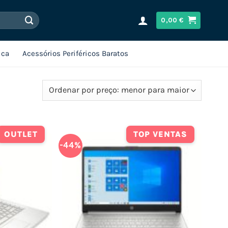
0,00
€
ica
Acessórios Periféricos Baratos
OUTLET
TOP VENTAS
-44%