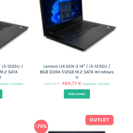
/ i5-1235U /
Lenovo L14 GEN 3 14″ / i5-1235U /
M.2 SATA
8GB DDR4 512GB M.2 SATA Windows
1
11
O
O
499,77
€
1.088,15
€
postos incluídos
impostos incluídos
eço
preço
preço
ual
original
atual
Adicionar
era:
é:
8,48 €.
1.088,15 €.
499,77 €.
OUTLET
-76%