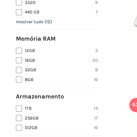
3520
9
440 G9
7
mostrar tudo
(
12
)
Memória RAM
12GB
3
16GB
20
32GB
8
8GB
16
Armazenamento
-5
1TB
14
256GB
17
512GB
16