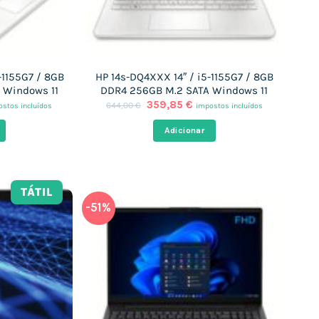
-1155G7 / 8GB
HP 14s-DQ4XXX 14″ / i5-1155G7 / 8GB
 Windows 11
DDR4 256GB M.2 SATA Windows 11
O
O
359,85
€
644,00
€
stos incluídos
impostos incluídos
ço
preço
preço
al
original
atual
Adicionar
era:
é:
,86 €.
644,00 €.
359,85 €.
TÁTIL
-51%