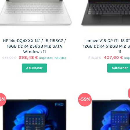
HP 14s-DQ4XXX 14″ / i5-1155G7 /
Lenovo V15 G2 ITL 15.6″
16GB DDR4 256GB M.2 SATA
12GB DDR4 512GB M.2 
Windows 11
11
O
O
O
O
398,48
€
407,60
€
644,00
€
818,31
€
impostos incluídos
imp
preço
preço
preço
pre
original
atual
original
atu
Adicionar
Adicionar
era:
é:
era:
é:
644,00 €.
398,48 €.
818,31 €.
407
3%
-59%