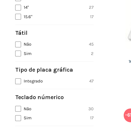
14"
27
15.6"
17
Tátil
Não
45
Sim
2
1
Tipo de placa gráfica
Integrado
47
Teclado númerico
Não
30
-6
Sim
17