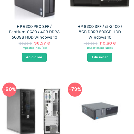
HP 6200 PRO SFF /
HP 8200 SFF / i5-2400 /
Pentium-G620 / 4GB DDR3
8GB DDR3 500GB HDD
500GB HDD Windows 10
Windows 10
O
O
O
O
96,57
€
110,80
€
199,00
€
499,00
€
preço
preço
preço
preço
impostos incluídos
impostos incluídos
original
atual
original
atual
era:
é:
era:
é:
Adicionar
Adicionar
199,00 €.
96,57 €.
499,00 €.
110,80 €.
-80%
-79%