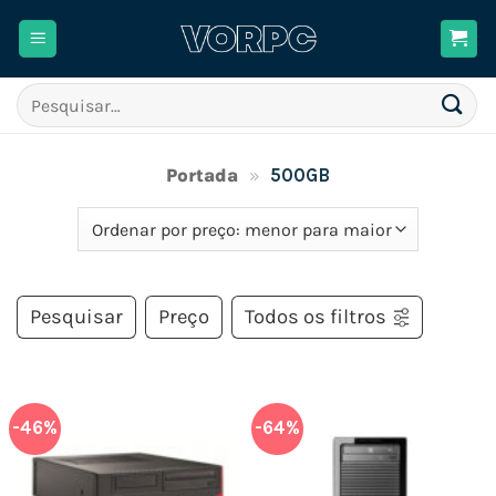
Skip
to
content
Pesquisar
por:
Portada
»
500GB
Pesquisar
Preço
Todos os filtros
-46%
-64%