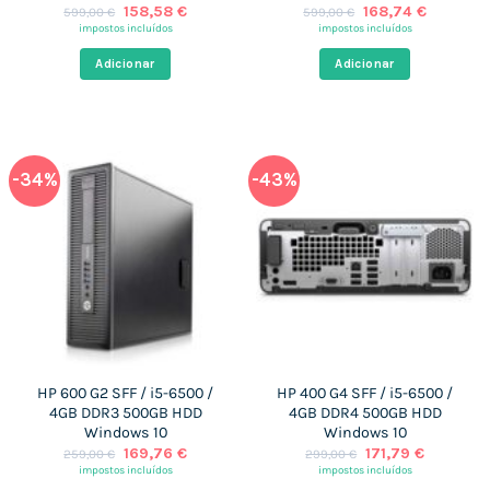
O
O
O
O
158,58
€
168,74
€
599,00
€
599,00
€
preço
preço
preço
preço
impostos incluídos
impostos incluídos
original
atual
original
atual
era:
é:
era:
é:
Adicionar
Adicionar
599,00 €.
158,58 €.
599,00 €.
168,74 €
-34%
-43%
HP 600 G2 SFF / i5-6500 /
HP 400 G4 SFF / i5-6500 /
4GB DDR3 500GB HDD
4GB DDR4 500GB HDD
Windows 10
Windows 10
O
O
O
O
169,76
€
171,79
€
259,00
€
299,00
€
preço
preço
preço
preço
impostos incluídos
impostos incluídos
original
atual
original
atual