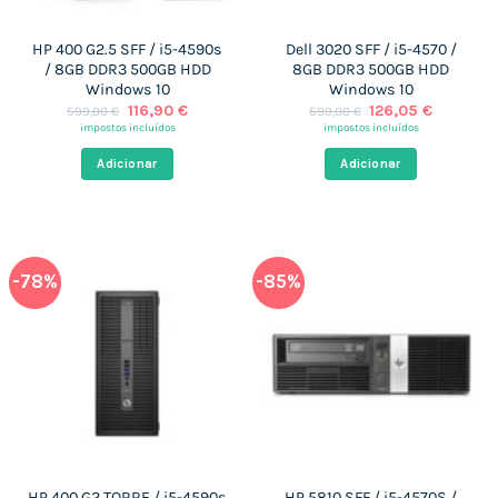
HP 400 G2.5 SFF / i5-4590s
Dell 3020 SFF / i5-4570 /
/ 8GB DDR3 500GB HDD
8GB DDR3 500GB HDD
Windows 10
Windows 10
O
O
O
O
116,90
€
126,05
€
599,00
€
599,00
€
preço
preço
preço
preço
impostos incluídos
impostos incluídos
original
atual
original
atual
era:
é:
era:
é:
Adicionar
Adicionar
599,00 €.
116,90 €.
599,00 €.
126,05 €
-78%
-85%
HP 400 G2 TORRE / i5-4590s
HP 5810 SFF / i5-4570S /