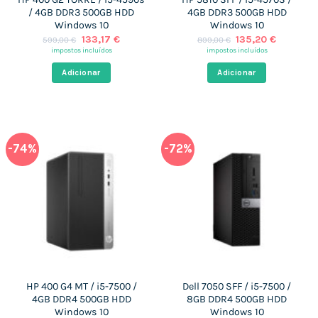
/ 4GB DDR3 500GB HDD
4GB DDR3 500GB HDD
Windows 10
Windows 10
O
O
O
O
133,17
€
135,20
€
599,00
€
899,00
€
preço
preço
preço
preço
impostos incluídos
impostos incluídos
original
atual
original
atual
era:
é:
era:
é:
Adicionar
Adicionar
599,00 €.
133,17 €.
899,00 €.
135,20 €
-74%
-72%
HP 400 G4 MT / i5-7500 /
Dell 7050 SFF / i5-7500 /
4GB DDR4 500GB HDD
8GB DDR4 500GB HDD
Windows 10
Windows 10