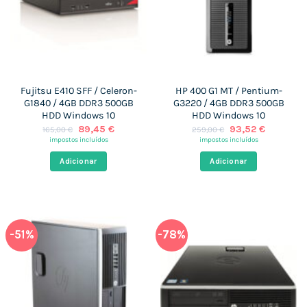
Fujitsu E410 SFF / Celeron-
HP 400 G1 MT / Pentium-
G1840 / 4GB DDR3 500GB
G3220 / 4GB DDR3 500GB
HDD Windows 10
HDD Windows 10
O
O
O
O
89,45
€
93,52
€
165,00
€
259,00
€
preço
preço
preço
preço
impostos incluídos
impostos incluídos
original
atual
original
atual
era:
é:
era:
é:
Adicionar
Adicionar
165,00 €.
89,45 €.
259,00 €.
93,52 €.
-51%
-78%