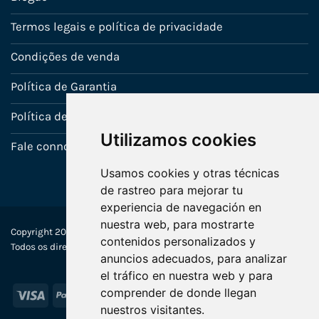
Termos legais e política de privacidade
Condições de venda
Política de Garantia
Política de utilização de cookies
Utilizamos cookies
Fale connosco
Usamos cookies y otras técnicas
de rastreo para mejorar tu
experiencia de navegación en
nuestra web, para mostrarte
Copyright 2022-2025 © Ecosistemas Informáticos España SL –
contenidos personalizados y
Todos os direitos reservados
anuncios adecuados, para analizar
el tráfico en nuestra web y para
comprender de donde llegan
Visa
PayPal
Stripe
MasterCard
nuestros visitantes.