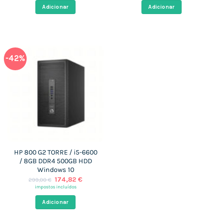
era:
é:
era:
é:
Adicionar
Adicionar
259,00 €.
169,76 €.
299,00 €.
171,79 €.
-42%
HP 800 G2 TORRE / i5-6600
/ 8GB DDR4 500GB HDD
Windows 10
O
O
174,82
€
299,00
€
preço
preço
impostos incluídos
original
atual
era:
é:
Adicionar
299,00 €.
174,82 €.