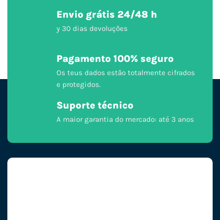
Envio grátis 24/48 h
y 30 dias devoluções
Pagamento 100% seguro
Os teus dados estão totalmente cifrados
e protegidos.
Suporte técnico
A maior garantia do mercado: até 3 anos