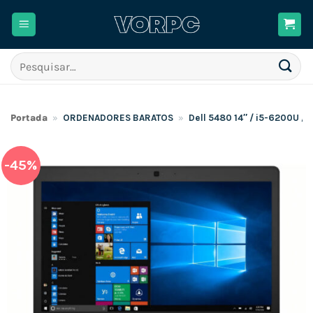
Skip
to
content
Pesquisar
por:
Portada
»
ORDENADORES BARATOS
»
Dell 5480 14″ / i5-6200U 
-45%