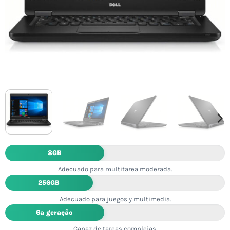
8GB
Adecuado para multitarea moderada.
256GB
Adecuado para juegos y multimedia.
6ª geração
Capaz de tareas complejas.