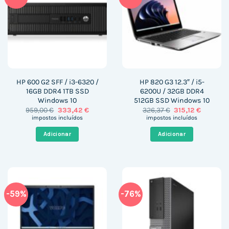
HP 600 G2 SFF / i3-6320 /
HP 820 G3 12.3″ / i5-
16GB DDR4 1TB SSD
6200U / 32GB DDR4
Windows 10
512GB SSD Windows 10
O
O
O
O
959,00
€
333,42
€
326,37
€
315,12
€
preço
preço
preço
preço
impostos incluídos
impostos incluídos
original
atual
original
atual
era:
é:
era:
é:
Adicionar
Adicionar
959,00 €.
333,42 €.
326,37 €.
315,12 €.
-59%
-76%