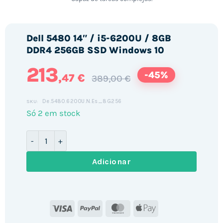
Dell 5480 14″ / i5-6200U / 8GB
DDR4 256GB SSD Windows 10
213
-45%
,47 €
389,00 €
De.5480.6200U.N.Es_8G256
SKU:
Só 2 em stock
Quantidade de Dell 5480 14" / i5-6200U / 8GB DDR4 
Adicionar
Visa
PayPal
MasterCard
Apple
Pay