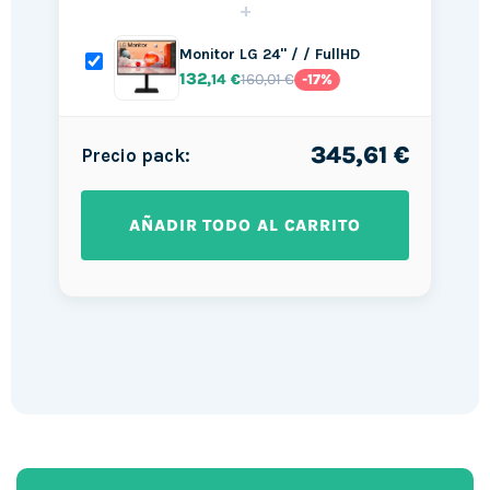
+
Monitor LG 24" / / FullHD
132
160,01 €
,14 €
-17%
345,61 €
Precio pack:
AÑADIR TODO AL CARRITO