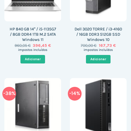
HP 840 G8 14″ / i5-1135G7
Dell 3020 TORRE / i3-4160
/ 8GB DDR4 1TB M.2 SATA
/ 16GB DDR3 512GB SSD
Windows 11
Windows 10
O
O
O
O
960,05
€
396,45
€
700,00
€
167,73
€
preço
preço
preço
preço
impostos incluídos
impostos incluídos
original
atual
original
atual
era:
é:
era:
é:
Adicionar
Adicionar
960,05 €.
396,45 €.
700,00 €.
167,73 €.
-38%
-14%