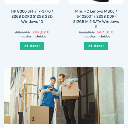
HP 8300 SFF / i7-3770 /
Mini PC Lenovo M80q /
32GB DDR3 512GB SSD
i5-10500T / 32GB DDR4
Windows 10
512GB M.2 SATA Windows
11
O
O
O
O
399,00
€
247,02
€
639,00
€
547,91
€
preço
preço
preço
preço
impostos incluídos
impostos incluídos
original
atual
original
atual
era:
é:
era:
é:
Adicionar
Adicionar
399,00 €.
247,02 €.
639,00 €.
547,91 €