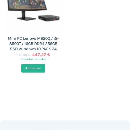
Mini PC Lenovo M920Q / i5-
8500T / 16GB DDR4 256GB
SSD Windows 10 PACK 34
O
O
447,27
€
642,00
€
preço
preço
impostos incluídos
original
atual
era:
é:
Adicionar
642,00 €.
447,27 €.