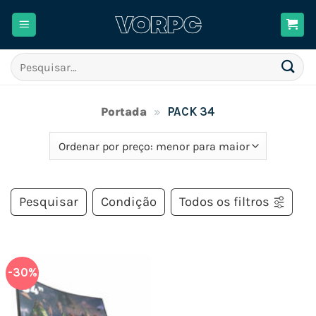
Skip
to
content
Pesquisar
por:
Portada
»
PACK 34
Pesquisar
Condição
Todos os filtros
-30%