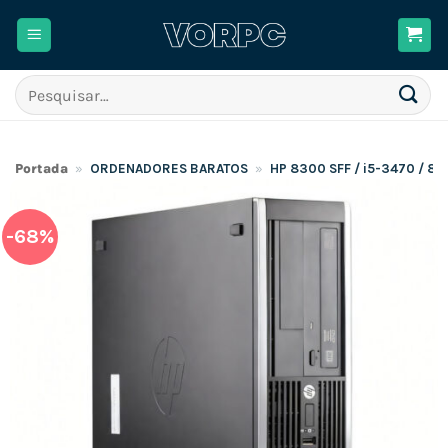
Skip
to
content
Pesquisar
por:
Portada
»
ORDENADORES BARATOS
»
HP 8300 SFF / i5-3470 / 8
-68%