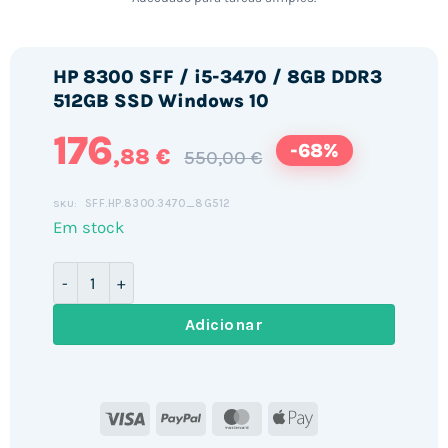
HP 8300 SFF / i5-3470 / 8GB DDR3
512GB SSD Windows 10
176
-68%
,88 €
550,00 €
SFF.HP.8300.3470_8G512
SKU:
Em stock
Quantidade de HP 8300 SFF / i5-3470 / 8GB DDR3 512
Adicionar
Visa
PayPal
MasterCard
Apple
Pay