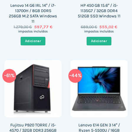
Lenovo 14 G6 IRL 14″ / i7-
HP 450 G8 15.6″ / i5-
13700H / 8GB DDR5
1135G7 / 32GB DDR4
256GB M.2 SATA Windows
512GB SSD Windows 11
11
O
O
O
O
1.279,00
€
597,77
€
689,00
€
555,02
€
preço
preço
preço
preço
impostos incluídos
impostos incluídos
original
atual
original
atual
era:
é:
era:
é:
Adicionar
Adicionar
1.279,00 €.
597,77 €.
689,00 €.
555,02 
-61%
-44%
Fujitsu P920 TORRE / i5-
Lenovo E14 GEN 3 14″ /
4570 / 32GB DDR3 256GB
Ryzen 5-5500U / 16GB