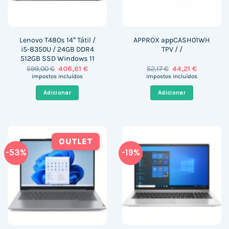
Lenovo T480s 14″ Tátil /
APPROX appCASH01WH
i5-8350U / 24GB DDR4
TPV / /
512GB SSD Windows 11
O
O
O
O
599,00
€
406,61
€
52,17
€
44,21
€
preço
preço
preço
preço
impostos incluídos
impostos incluídos
original
atual
original
atual
era:
é:
era:
é:
Adicionar
Adicionar
599,00 €.
406,61 €.
52,17 €.
44,21 €.
OUTLET
-53%
-19%