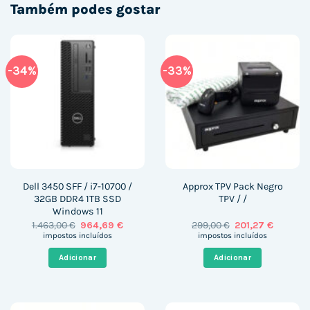
Também podes gostar
-34%
-33%
Dell 3450 SFF / i7-10700 /
Approx TPV Pack Negro
32GB DDR4 1TB SSD
TPV / /
Windows 11
O
O
O
O
1.463,00
€
964,69
€
299,00
€
201,27
€
preço
preço
preço
preço
impostos incluídos
impostos incluídos
original
atual
original
atual
era:
é:
era:
é:
Adicionar
Adicionar
1.463,00 €.
964,69 €.
299,00 €.
201,27 €