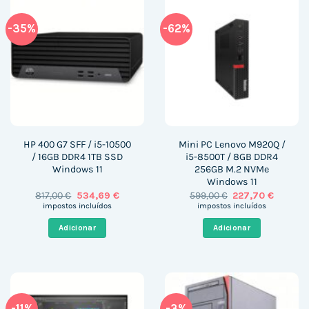
-35%
-62%
HP 400 G7 SFF / i5-10500
Mini PC Lenovo M920Q /
/ 16GB DDR4 1TB SSD
i5-8500T / 8GB DDR4
Windows 11
256GB M.2 NVMe
Windows 11
O
O
O
O
817,00
€
534,69
€
599,00
€
227,70
€
preço
preço
preço
preço
impostos incluídos
impostos incluídos
original
atual
original
atual
era:
é:
era:
é:
Adicionar
Adicionar
817,00 €.
534,69 €.
599,00 €.
227,70 €
-11%
-3%