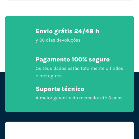
Envio grátis 24/48 h
y 30 dias devoluções
Pagamento 100% seguro
Os teus dados estão totalmente cifrados
e protegidos.
Suporte técnico
A maior garantia do mercado: até 3 anos