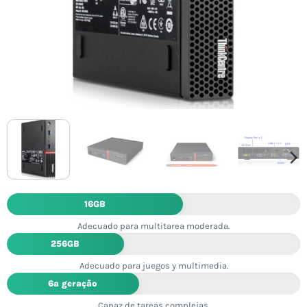
16GB
Adecuado para multitarea moderada.
256GB
Adecuado para juegos y multimedia.
6ª geração
Capaz de tareas complejas.