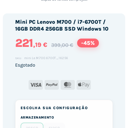
Mini PC Lenovo M700 / i7-6700T /
16GB DDR4 256GB SSD Windows 10
221
-45%
,19 €
399,00 €
mini.Le.M700.6700T_16256
SKU:
Esgotado
Visa
PayPal
MasterCard
Apple
Pay
ESCOLHA SUA CONFIGURAÇÃO
ARMAZENAMENTO