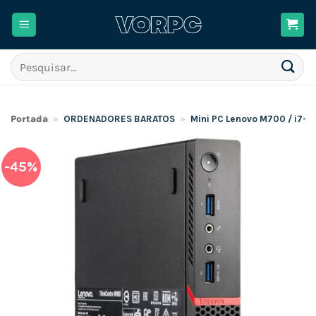
Skip
to
content
Pesquisar
por:
Portada
»
ORDENADORES BARATOS
»
Mini PC Lenovo M700 / i7-
-45%