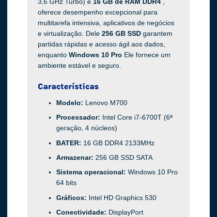
3,6 GHz Turbo) e
16 GB de RAM DDR4
,
oferece desempenho excepcional para
multitarefa intensiva, aplicativos de negócios
e virtualização. Dele
256 GB SSD
garantem
partidas rápidas e acesso ágil aos dados,
enquanto
Windows 10 Pro
Ele fornece um
ambiente estável e seguro.
Características
Modelo:
Lenovo M700
Processador:
Intel Core i7-6700T (6ª
geração, 4 núcleos)
BATER:
16 GB DDR4 2133MHz
Armazenar:
256 GB SSD SATA
Sistema operacional:
Windows 10 Pro
64 bits
Gráficos:
Intel HD Graphics 530
Conectividade:
DisplayPort