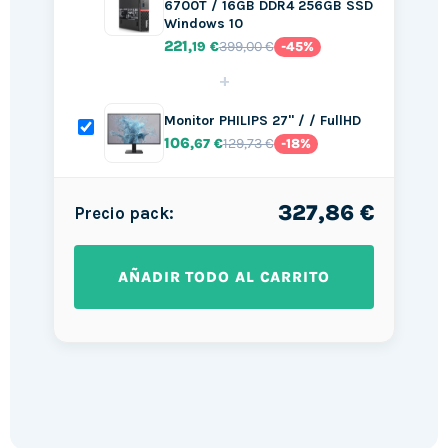
6700T / 16GB DDR4 256GB SSD
Windows 10
221
399,00 €
,19 €
-45%
+
Monitor PHILIPS 27" / / FullHD
106
129,73 €
,67 €
-18%
327,86 €
Precio pack:
AÑADIR TODO AL CARRITO