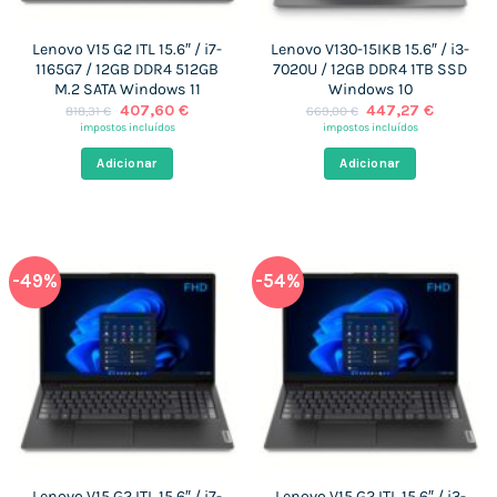
Lenovo V15 G2 ITL 15.6″ / i7-
Lenovo V130-15IKB 15.6″ / i3-
1165G7 / 12GB DDR4 512GB
7020U / 12GB DDR4 1TB SSD
M.2 SATA Windows 11
Windows 10
O
O
O
O
407,60
€
447,27
€
818,31
€
669,00
€
preço
preço
preço
preço
impostos incluídos
impostos incluídos
original
atual
original
atual
era:
é:
era:
é:
Adicionar
Adicionar
818,31 €.
407,60 €.
669,00 €.
447,27 
-49%
-54%
Lenovo V15 G2 ITL 15.6″ / i7-
Lenovo V15 G2 ITL 15.6″ / i3-