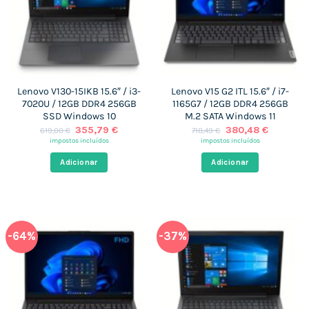
Lenovo V130-15IKB 15.6″ / i3-
Lenovo V15 G2 ITL 15.6″ / i7-
7020U / 12GB DDR4 256GB
1165G7 / 12GB DDR4 256GB
SSD Windows 10
M.2 SATA Windows 11
O
O
O
O
355,79
€
380,48
€
619,00
€
718,49
€
preço
preço
preço
preço
impostos incluídos
impostos incluídos
original
atual
original
atual
era:
é:
era:
é:
Adicionar
Adicionar
619,00 €.
355,79 €.
718,49 €.
380,48 €
-64%
-37%