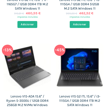
1165G7 / 12GB DDR4 1TB M.2
1115G4 / 12GB DDR4 512GB
SATA Windows 11
M.2 SATA Windows 11
O
O
O
O
460,55
€
462,52
€
910,81
€
999,00
€
preço
preço
preço
preço
impostos incluídos
impostos incluídos
original
atual
original
atual
era:
é:
era:
é:
Adicionar
Adicionar
910,81 €.
460,55 €.
999,00 €.
462,52 €
-13%
-45%
Lenovo V15-ADA 15.6″ /
Lenovo V15 G2 ITL 15.6″ / i3-
Ryzen 5-3500U / 12GB DDR4
1115G4 / 12GB DDR4 1TB M.2
256GB M.2 NVMe Windows
SATA Windows 11