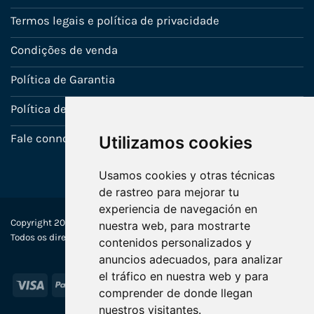
Termos legais e política de privacidade
Condições de venda
Política de Garantia
Política de utilização de cookies
Fale connosco
Utilizamos cookies
Usamos cookies y otras técnicas
de rastreo para mejorar tu
experiencia de navegación en
Copyright 2022-2025 © Ecosistemas Informáticos España SL –
nuestra web, para mostrarte
Todos os direitos reservados
contenidos personalizados y
anuncios adecuados, para analizar
el tráfico en nuestra web y para
Visa
PayPal
Stripe
MasterCard
comprender de donde llegan
nuestros visitantes.