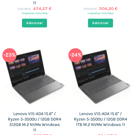
11
O
O
O
O
474,27
€
504,20
€
546,48
€
919,00
€
preço
preço
preço
preço
impostos incluídos
impostos incluídos
original
atual
original
atual
era:
é:
era:
é:
Adicionar
Adicionar
546,48 €.
474,27 €.
919,00 €.
504,20 €
-23%
-24%
Lenovo V15-ADA 15.6″ /
Lenovo V15-ADA 15.6″ /
Ryzen 5-3500U / 12GB DDR4
Ryzen 5-3500U / 12GB DDR4
512GB M.2 NVMe Windows
1TB M.2 NVMe Windows 11
11