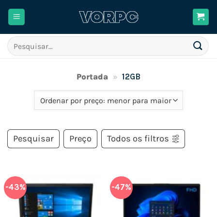
Skip
to
content
Pesquisar
por:
Portada
»
12GB
Pesquisar
Preço
Todos os filtros
-43%
-47%