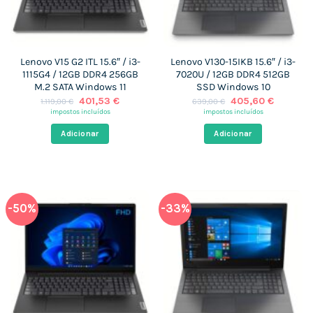
Lenovo V15 G2 ITL 15.6″ / i3-
Lenovo V130-15IKB 15.6″ / i3-
1115G4 / 12GB DDR4 256GB
7020U / 12GB DDR4 512GB
M.2 SATA Windows 11
SSD Windows 10
O
O
O
O
401,53
€
405,60
€
1.119,00
€
639,00
€
preço
preço
preço
preço
impostos incluídos
impostos incluídos
original
atual
original
atual
era:
é:
era:
é:
Adicionar
Adicionar
1.119,00 €.
401,53 €.
639,00 €.
405,60 
-50%
-33%