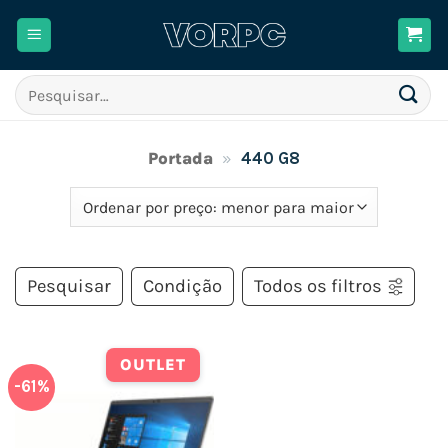
Skip
to
content
Pesquisar
por:
Portada
»
440 G8
Pesquisar
Condição
Todos os filtros
OUTLET
-61%