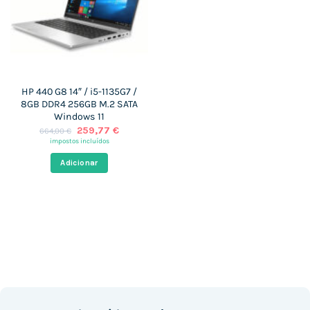
HP 440 G8 14″ / i5-1135G7 /
8GB DDR4 256GB M.2 SATA
Windows 11
O
O
259,77
€
664,00
€
preço
preço
impostos incluídos
original
atual
era:
é:
Adicionar
664,00 €.
259,77 €.