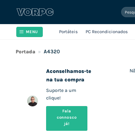
Skip
Pesqui
to
por:
content
Portáteis
PC Recondicionados
MENU
Portada
»
A4320
Nã
Aconselhamos-te
na tua compra
Suporte a um
clique!
Fala
connosco
já!