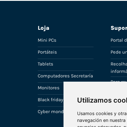
Loja
Supor
Mini PCs
Portal 
Portáteis
Pede u
Tablets
Recolha
informá
Computadores Secretaría
Para r
Monitores
A tua c
Utilizamos coo
Black friday
Cyber monday
Usamos cookies y otras
navegación en nuestra