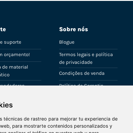
te
Sobre nós
de suporte
Blogue
m orçamento!
Termos legais e política
de privacidade
 de material
Condições de venda
tico
evendedores
Política de Garantia
onta
Política de utilização de
kies
cookies
Fale connosco
 técnicas de rastreo para mejorar tu experiencia de
 web, para mostrarte contenidos personalizados y