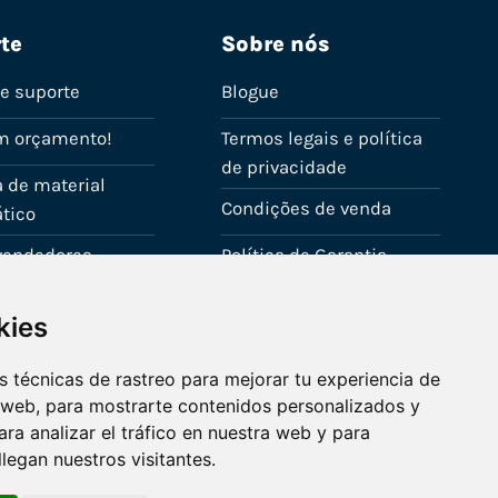
te
Sobre nós
de suporte
Blogue
m orçamento!
Termos legais e política
de privacidade
 de material
Condições de venda
tico
evendedores
Política de Garantia
onta
Política de utilização de
kies
cookies
Fale connosco
 técnicas de rastreo para mejorar tu experiencia de
 web, para mostrarte contenidos personalizados y
ra analizar el tráfico en nuestra web y para
egan nuestros visitantes.