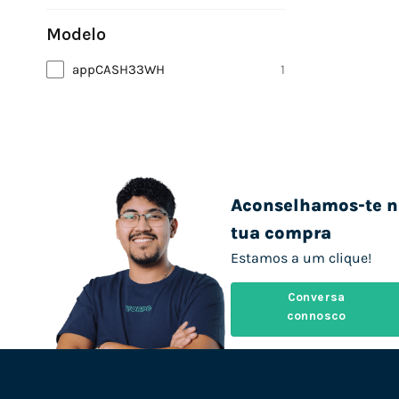
Modelo
appCASH33WH
1
Aconselhamos-te n
tua compra
Estamos a um clique!
Conversa
connosco