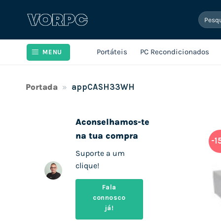
Skip
Pesqui
to
por:
content
Portáteis
PC Recondicionados
MENU
Portada
»
appCASH33WH
Aconselhamos-te
na tua compra
-1
Suporte a um
clique!
Fala
connosco
já!