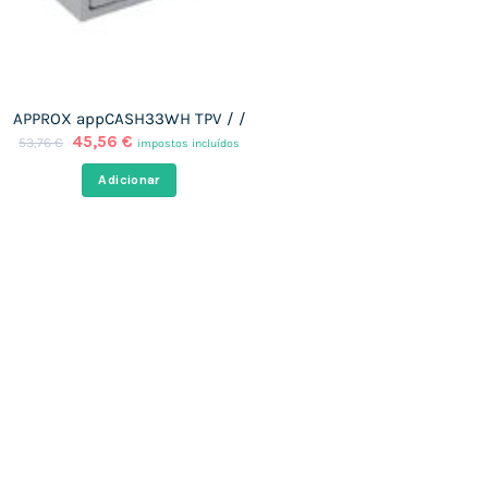
APPROX appCASH33WH TPV / /
O
O
45,56
€
53,76
€
impostos incluídos
preço
preço
original
atual
Adicionar
era:
é:
53,76 €.
45,56 €.