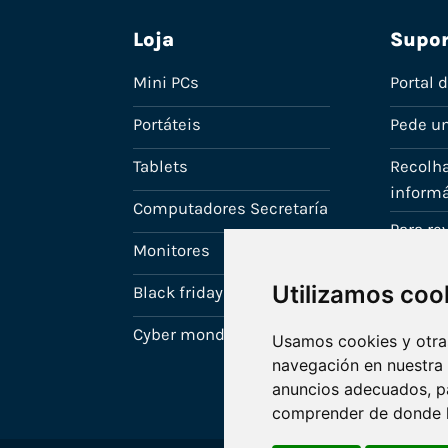
Loja
Supor
Mini PCs
Portal 
Portáteis
Pede u
Tablets
Recolha
informá
Computadores Secretaría
Para r
Monitores
A tua c
Utilizamos coo
Black friday
Cyber monday
Usamos cookies y otras
navegación en nuestra
anuncios adecuados, pa
comprender de donde ll