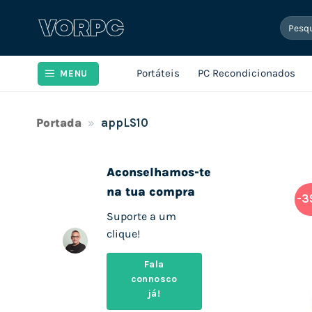
Skip
Pesqui
to
por:
content
Portáteis
PC Recondicionados
MENU
Portada
»
appLS10
Aconselhamos-te
na tua compra
-3
Suporte a um
clique!
Fala
connosco
já!