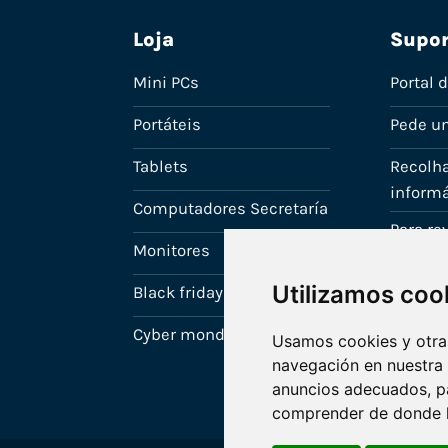
Loja
Supor
Mini PCs
Portal 
Portáteis
Pede u
Tablets
Recolha
informá
Computadores Secretaría
Para r
Monitores
A tua c
Utilizamos coo
Black friday
Cyber monday
Usamos cookies y otras
navegación en nuestra
anuncios adecuados, pa
comprender de donde ll