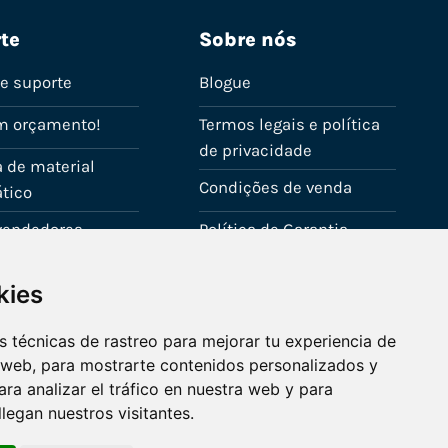
te
Sobre nós
de suporte
Blogue
m orçamento!
Termos legais e política
de privacidade
 de material
Condições de venda
tico
evendedores
Política de Garantia
onta
Política de utilização de
kies
cookies
Fale connosco
 técnicas de rastreo para mejorar tu experiencia de
 web, para mostrarte contenidos personalizados y
ra analizar el tráfico en nuestra web y para
egan nuestros visitantes.