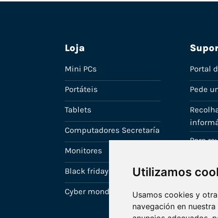
Loja
Supor
Mini PCs
Portal 
Portáteis
Pede u
Tablets
Recolha
informá
Computadores Secretaría
Para r
Monitores
A tua c
Utilizamos coo
Black friday
Cyber monday
Usamos cookies y otras
navegación en nuestra