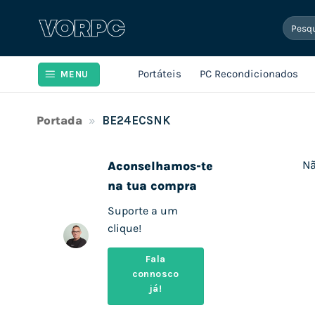
Skip
Pesqui
to
por:
content
Portáteis
PC Recondicionados
MENU
Portada
»
BE24ECSNK
Nã
Aconselhamos-te
na tua compra
Suporte a um
clique!
Fala
connosco
já!