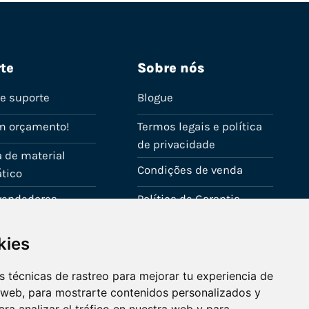
te
Sobre nós
de suporte
Blogue
m orçamento!
Termos legais e política
de privacidade
 de material
Condições de venda
tico
evendedores
Política de Garantia
onta
Política de utilização de
kies
cookies
Fale connosco
 técnicas de rastreo para mejorar tu experiencia de
 web, para mostrarte contenidos personalizados y