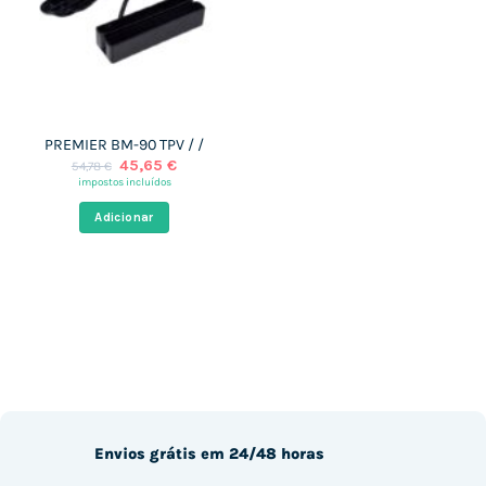
PREMIER BM-90 TPV / /
O
O
45,65
€
54,78
€
preço
preço
impostos incluídos
original
atual
era:
é:
Adicionar
54,78 €.
45,65 €.
Envios grátis em 24/48 horas