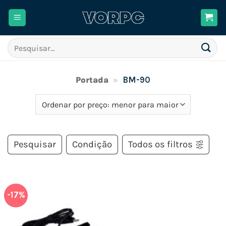
Skip
to
content
Pesquisar
por:
Portada
»
BM-90
Pesquisar
Condição
Todos os filtros
-17%