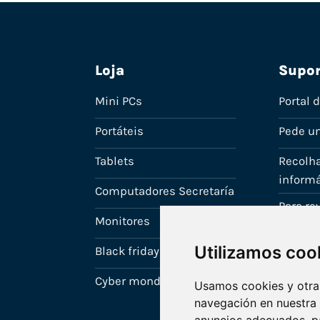
Loja
Supor
Mini PCs
Portal 
Portáteis
Pede u
Tablets
Recolha
informá
Computadores Secretaría
Para r
Monitores
A tua c
Utilizamos coo
Black friday
Cyber monday
Usamos cookies y otras
navegación en nuestra