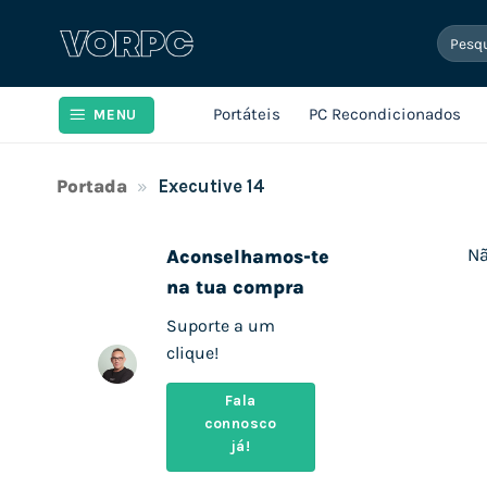
Skip
Pesqui
to
por:
content
Portáteis
PC Recondicionados
MENU
Portada
»
Executive 14
Nã
Aconselhamos-te
na tua compra
Suporte a um
clique!
Fala
connosco
já!