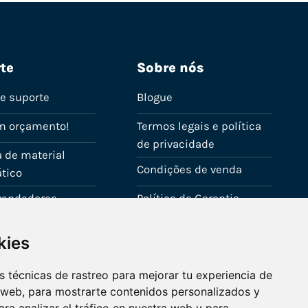
te
Sobre nós
de suporte
Blogue
m orçamento!
Termos legais e política
de privacidade
 de material
Condições de venda
tico
evendedores
Política de Garantia
onta
Política de utilização de
kies
cookies
Fale connosco
 técnicas de rastreo para mejorar tu experiencia de
 web, para mostrarte contenidos personalizados y