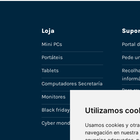
Loja
Supor
Mini PCs
Portal 
Portáteis
Pede u
Tablets
Recolha
informá
Computadores Secretaría
Para r
Monitores
A tua c
Utilizamos coo
Black friday
Cyber monday
Usamos cookies y otras
navegación en nuestra