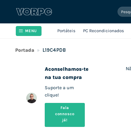
Skip
Pesqui
to
por:
content
Portáteis
PC Recondicionados
MENU
Portada
»
L19C4PDB
Nã
Aconselhamos-te
na tua compra
Suporte a um
clique!
Fala
connosco
já!