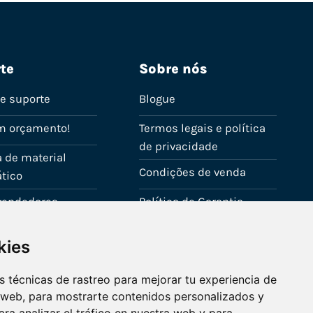
te
Sobre nós
de suporte
Blogue
m orçamento!
Termos legais e política
de privacidade
 de material
Condições de venda
tico
evendedores
Política de Garantia
onta
Política de utilização de
kies
cookies
Fale connosco
 técnicas de rastreo para mejorar tu experiencia de
 web, para mostrarte contenidos personalizados y