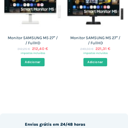
Monitor SAMSUNG M5 27″ /
Monitor SAMSUNG M5 27″ /
/ FullHD
/ FullHD
O
O
O
O
212,40
€
221,31
€
312,25
€
249,33
€
preço
preço
preço
preço
impostos incluídos
impostos incluídos
original
atual
original
atual
era:
é:
era:
é:
Adicionar
Adicionar
312,25 €.
212,40 €.
249,33 €.
221,31 €.
Envios grátis em 24/48 horas