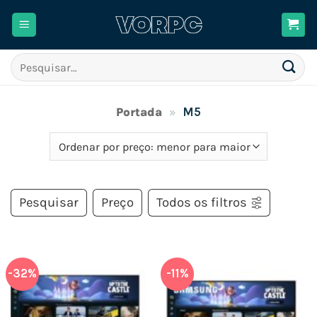
Skip
to
content
Pesquisar
por:
Portada
»
M5
Pesquisar
Preço
Todos os filtros
-32%
-11%