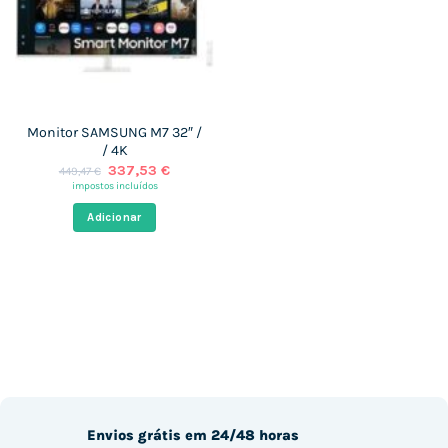
Monitor SAMSUNG M7 32″ /
/ 4K
O
O
337,53
€
449,47
€
preço
preço
impostos incluídos
original
atual
era:
é:
Adicionar
449,47 €.
337,53 €.
Envios grátis em 24/48 horas