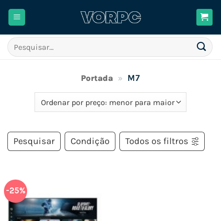
Skip
to
content
Pesquisar
por:
Portada
»
M7
Pesquisar
Condição
Todos os filtros
-25%