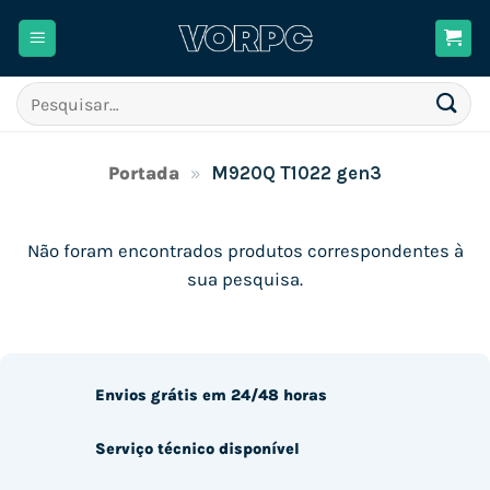
Skip
to
content
Pesquisar
por:
Portada
»
M920Q T1022 gen3
Não foram encontrados produtos correspondentes à
sua pesquisa.
Envios grátis em 24/48 horas
Serviço técnico disponível