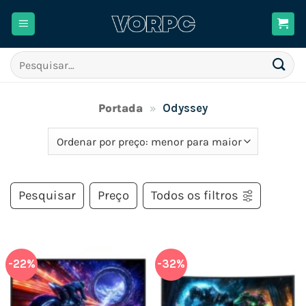
Skip
to
content
Pesquisar
por:
Portada
»
Odyssey
Pesquisar
Preço
Todos os filtros
-22%
-32%