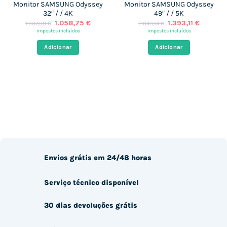
Monitor SAMSUNG Odyssey
Monitor SAMSUNG Odyssey
32″ / / 4K
49″ / / 5K
O
O
O
O
1.058,75
€
1.393,11
€
1.637,68
€
2.043,14
€
preço
preço
preço
preço
impostos incluídos
impostos incluídos
original
atual
original
atual
era:
é:
era:
é:
Adicionar
Adicionar
1.637,68 €.
1.058,75 €.
2.043,14 €.
1.393,11
Envios grátis em 24/48 horas
Serviço técnico disponível
30 dias devoluções grátis