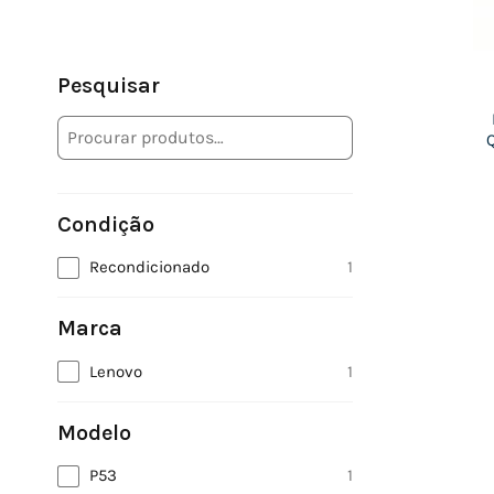
Pesquisar
Condição
Recondicionado
1
Marca
Lenovo
1
Modelo
P53
1