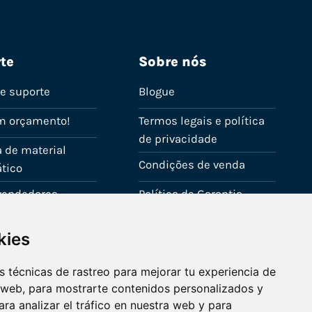
te
Sobre nós
de suporte
Blogue
m orçamento!
Termos legais e política
de privacidade
 de material
Condições de venda
tico
evendedores
Política de Garantia
onta
Política de utilização de
kies
cookies
Fale connosco
 técnicas de rastreo para mejorar tu experiencia de
 web, para mostrarte contenidos personalizados y
ra analizar el tráfico en nuestra web y para