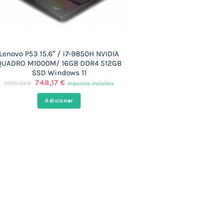
Lenovo P53 15.6″ / i7-9850H NVIDIA
QUADRO M1000M/ 16GB DDR4 512GB
SSD Windows 11
O
O
748,17
€
1.000,00
€
impostos incluídos
preço
preço
original
atual
Adicionar
era:
é:
1.000,00 €.
748,17 €.