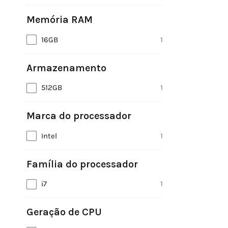
Memória RAM
16GB
1
Armazenamento
512GB
1
Marca do processador
Intel
1
Família do processador
i7
1
Geração de CPU