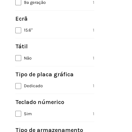
9ª geração
1
Ecrã
15.6"
1
Tátil
Não
1
Tipo de placa gráfica
Dedicado
1
Teclado númerico
Sim
1
Tipo de armazenamento