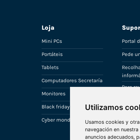
Loja
Supor
Mini PCs
Portal 
Portáteis
Pede u
Tablets
Recolha
informá
Computadores Secretaría
Para r
Monitores
A tua c
Utilizamos coo
Black friday
Cyber monday
Usamos cookies y otras
navegación en nuestra
anuncios adecuados, pa