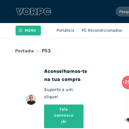
Skip
Pesqui
to
por:
content
Portáteis
PC Recondicionados
MENU
Portada
»
P53
Aconselhamos-te
na tua compra
-2
Suporte a um
clique!
Fala
connosco
já!