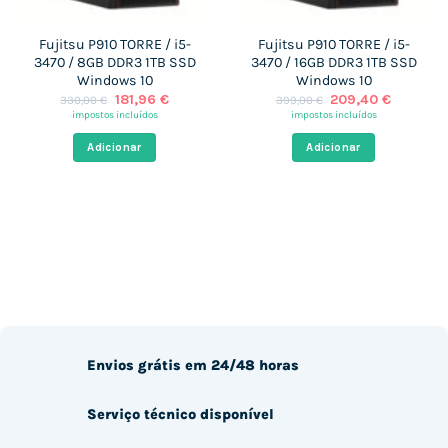
Fujitsu P910 TORRE / i5-
Fujitsu P910 TORRE / i5-
3470 / 8GB DDR3 1TB SSD
3470 / 16GB DDR3 1TB SSD
Windows 10
Windows 10
O
O
O
O
181,96
€
209,40
€
330,00
€
399,00
€
preço
preço
preço
preço
impostos incluídos
impostos incluídos
original
atual
original
atual
era:
é:
era:
é:
Adicionar
Adicionar
330,00 €.
181,96 €.
399,00 €.
209,40 
Envios grátis em 24/48 horas
Serviço técnico disponível