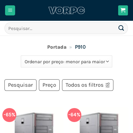
Skip
to
content
Pesquisar
por:
Portada
»
P910
Pesquisar
Preço
Todos os filtros
-65%
-64%