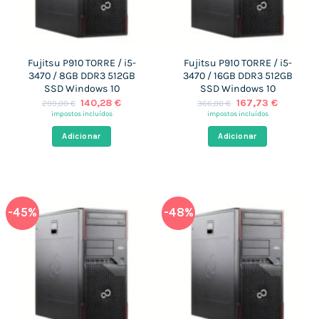
Fujitsu P910 TORRE / i5-
Fujitsu P910 TORRE / i5-
3470 / 8GB DDR3 512GB
3470 / 16GB DDR3 512GB
SSD Windows 10
SSD Windows 10
O
O
O
O
140,28
€
167,73
€
299,00
€
366,00
€
preço
preço
preço
preço
impostos incluídos
impostos incluídos
original
atual
original
atual
era:
é:
era:
é:
Adicionar
Adicionar
299,00 €.
140,28 €.
366,00 €.
167,73 €
-45%
-48%