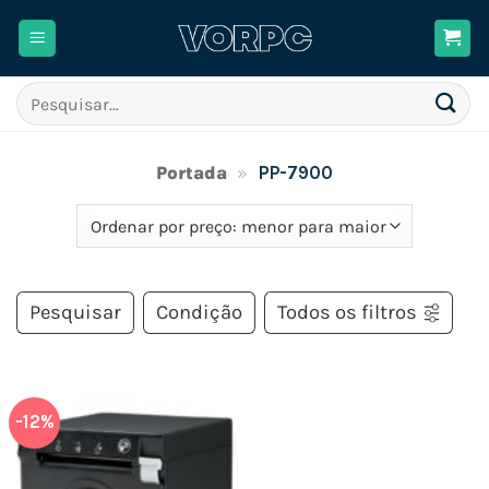
Skip
to
content
Pesquisar
por:
Portada
»
PP-7900
Pesquisar
Condição
Todos os filtros
-12%