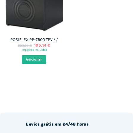
POSIFLEX PP-7900 TPV / /
O
O
195,91
€
223,09
€
preço
preço
impostos incluídos
original
atual
era:
é:
Adicionar
223,09 €.
195,91 €.
Envios grátis em 24/48 horas