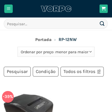
Skip
to
content
Pesquisar
por:
Portada
»
RP-12NW
Pesquisar
Condição
Todos os filtros
-39%