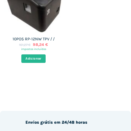
10POS RP-12NW TPV / /
O
O
98,24
€
161,27
€
preço
preço
impostos incluídos
original
atual
era:
é:
Adicionar
161,27 €.
98,24 €.
Envios grátis em 24/48 horas