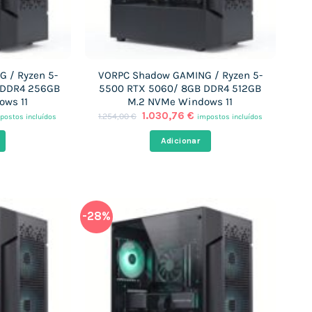
 / Ryzen 5-
VORPC Shadow GAMING / Ryzen 5-
 DDR4 256GB
5500 RTX 5060/ 8GB DDR4 512GB
ows 11
M.2 NVMe Windows 11
O
O
1.030,76
€
1.254,00
€
postos incluídos
impostos incluídos
eço
preço
preço
ual
original
atual
Adicionar
era:
é:
003,31 €.
1.254,00 €.
1.030,76 €.
-28%