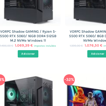
VORPC Shadow GAMING / Ryzen 5-
VORPC Shadow GAMING
5500 RTX 5060/ 16GB DDR4 512GB
5500 RTX 5060/ 8GB D
M.2 NVMe Windows 11
NVMe Window
O
O
O
O
1.069,39
€
1.076,50
€
1.486,00
€
1.399,00
€
impostos incluídos
im
preço
preço
preço
pr
original
atual
original
at
Adicionar
Adicionar
era:
é:
era:
é:
1.486,00 €.
1.069,39 €.
1.399,00 €.
1.
8%
-32%