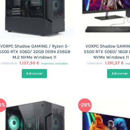
VORPC Shadow GAMING / Ryzen 5-
VORPC Shadow GAMING
5500 RTX 5060/ 32GB DDR4 256GB
5500 RTX 5060/ 16GB 
M.2 NVMe Windows 11
NVMe Windows 11
O
O
O
O
1.137,50
€
1.191,37
€
1.586,00
€
1.746,00
€
impostos incluídos
imp
preço
preço
preço
pr
original
atual
original
at
Adicionar
Adicionar
era:
é:
era:
é:
1.586,00 €.
1.137,50 €.
1.746,00 €.
1.1
6%
-28%