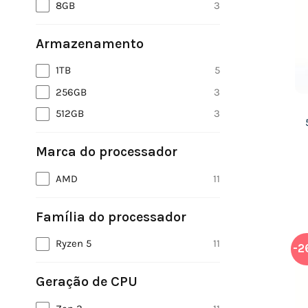
8GB
3
Armazenamento
1TB
5
256GB
3
512GB
3
Marca do processador
AMD
11
Família do processador
Ryzen 5
11
-2
Geração de CPU