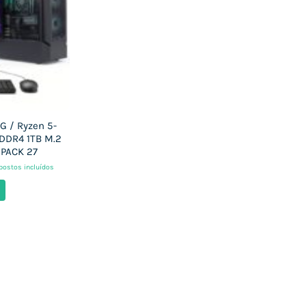
 / Ryzen 5-
DDR4 1TB M.2
PACK 27
postos incluídos
eço
ual
61,13 €.