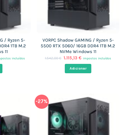
 / Ryzen 5-
VORPC Shadow GAMING / Ryzen 5-
DR4 1TB M.2
5500 RTX 5060/ 16GB DDR4 1TB M.2
s 11
NVMe Windows 11
O
O
1.115,13
€
1.542,00
€
postos incluídos
impostos incluídos
eço
preço
preço
ual
original
atual
Adicionar
era:
é:
076,50 €.
1.542,00 €.
1.115,13 €.
-27%