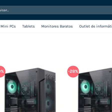
sar
Mini PCs
Tablets
Monitores Baratos
Outlet de informát
9%
-28%