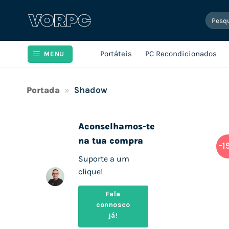
Skip
Pesqui
to
por:
content
Portáteis
PC Recondicionados
MENU
Portada
»
Shadow
Aconselhamos-te
na tua compra
-1
Suporte a um
clique!
Fala
connosco
já!