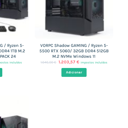
 / Ryzen 5-
VORPC Shadow GAMING / Ryzen 5-
DDR4 1TB M.2
5500 RTX 5060/ 32GB DDR4 512GB
 PACK 24
M.2 NVMe Windows 11
O
O
1.203,57
€
1.646,00
€
ostos incluídos
impostos incluídos
eço
preço
preço
ual
original
atual
Adicionar
era:
é:
91,37 €.
1.646,00 €.
1.203,57 €.