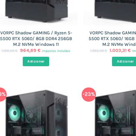
VORPC Shadow GAMING / Ryzen 5-
VORPC Shadow GAMING
5500 RTX 5060/ 8GB DDR4 256GB
5500 RTX 5060/ 16GB
M.2 NVMe Windows 11
M.2 NVMe Wind
O
O
O
O
964,69
€
1.003,31
€
1.186,00
€
1.386,00
€
impostos incluídos
im
preço
preço
preço
pr
original
atual
original
at
Adicionar
Adicionar
era:
é:
era:
é:
1.186,00 €.
964,69 €.
1.386,00 €.
1.
8%
-23%