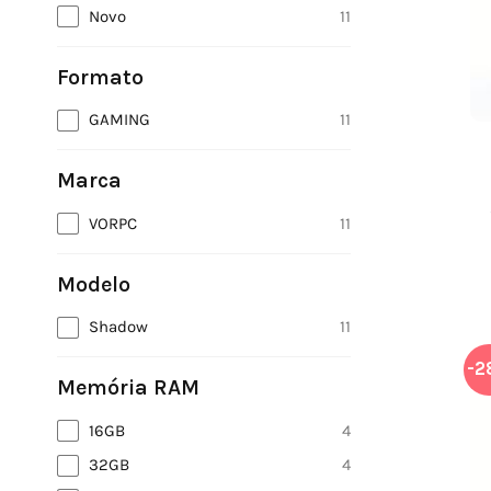
Novo
11
Formato
GAMING
11
Marca
VORPC
11
Modelo
Shadow
11
-2
Memória RAM
16GB
4
32GB
4