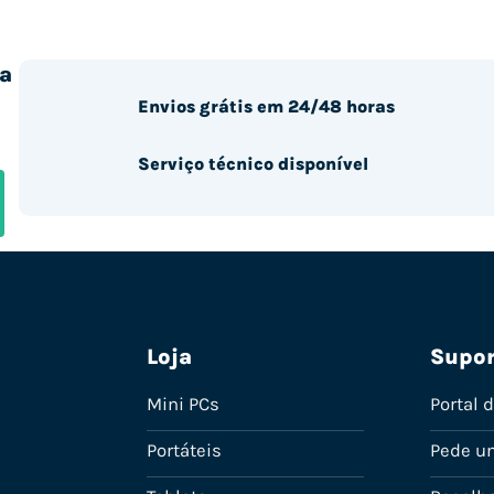
a
Envios grátis em 24/48 horas
Serviço técnico disponível
Loja
Supor
Mini PCs
Portal 
Portáteis
Pede u