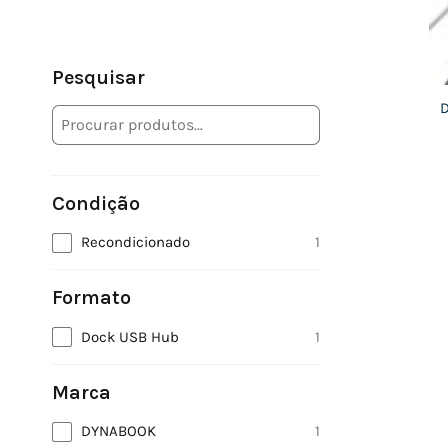
Pesquisar
D
Condição
Recondicionado
1
Formato
Dock USB Hub
1
Marca
DYNABOOK
1