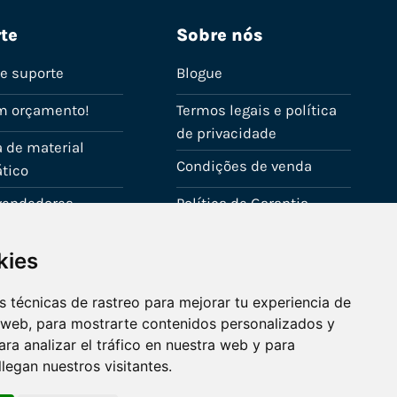
te
Sobre nós
de suporte
Blogue
m orçamento!
Termos legais e política
de privacidade
 de material
Condições de venda
tico
evendedores
Política de Garantia
onta
Política de utilização de
kies
cookies
Fale connosco
 técnicas de rastreo para mejorar tu experiencia de
 web, para mostrarte contenidos personalizados y
ra analizar el tráfico en nuestra web y para
egan nuestros visitantes.