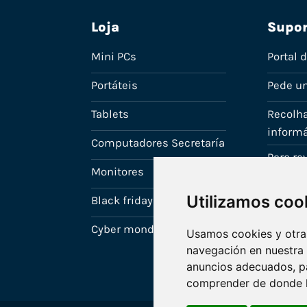
Loja
Supor
Mini PCs
Portal 
Portáteis
Pede u
Tablets
Recolha
informá
Computadores Secretaría
Para r
Monitores
A tua c
Utilizamos coo
Black friday
Cyber monday
Usamos cookies y otras
navegación en nuestra
anuncios adecuados, pa
comprender de donde ll