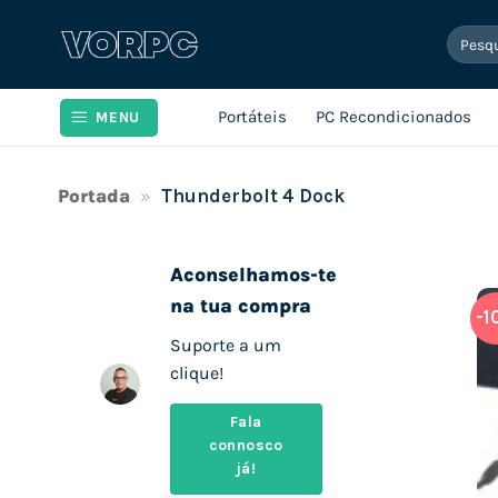
Skip
Pesqui
to
por:
content
Portáteis
PC Recondicionados
MENU
Portada
»
Thunderbolt 4 Dock
Aconselhamos-te
na tua compra
-1
Suporte a um
clique!
Fala
connosco
já!