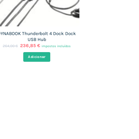
YNABOOK Thunderbolt 4 Dock Dock
USB Hub
O
O
236,85
€
264,00
€
impostos incluídos
preço
preço
original
atual
Adicionar
era:
é:
264,00 €.
236,85 €.