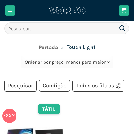
Skip
to
content
Pesquisar
por:
Portada
»
Touch Light
Pesquisar
Condição
Todos os filtros
TÁTIL
-25%