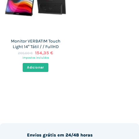
Monitor VERBATIM Touch
Light 14″ Tátil / / FullHD
O
O
154,35
€
205,60
€
preço
preço
impostos incluídos
original
atual
era:
é:
Adicionar
205,60 €.
154,35 €.
Envios grátis em 24/48 horas