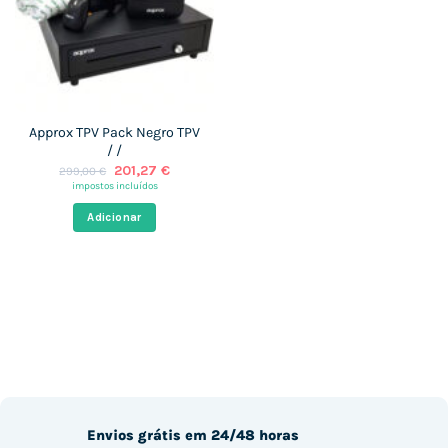
Approx TPV Pack Negro TPV
/ /
O
O
201,27
€
299,00
€
preço
preço
impostos incluídos
original
atual
era:
é:
Adicionar
299,00 €.
201,27 €.
Envios grátis em 24/48 horas