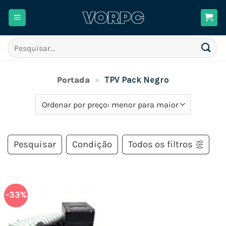
Skip
to
content
Pesquisar
por:
Portada
»
TPV Pack Negro
Pesquisar
Condição
Todos os filtros
-33%