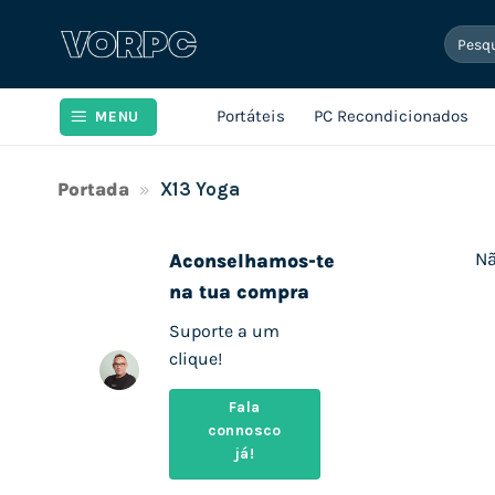
Skip
Pesqui
to
por:
content
Portáteis
PC Recondicionados
MENU
Portada
»
X13 Yoga
Nã
Aconselhamos-te
na tua compra
Suporte a um
clique!
Fala
connosco
já!