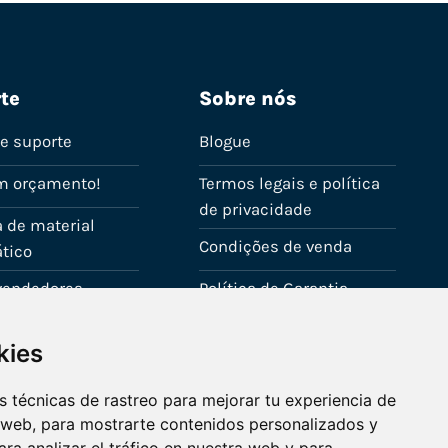
te
Sobre nós
de suporte
Blogue
m orçamento!
Termos legais e política
de privacidade
 de material
Condições de venda
tico
evendedores
Política de Garantia
onta
Política de utilização de
kies
cookies
Fale connosco
 técnicas de rastreo para mejorar tu experiencia de
 web, para mostrarte contenidos personalizados y