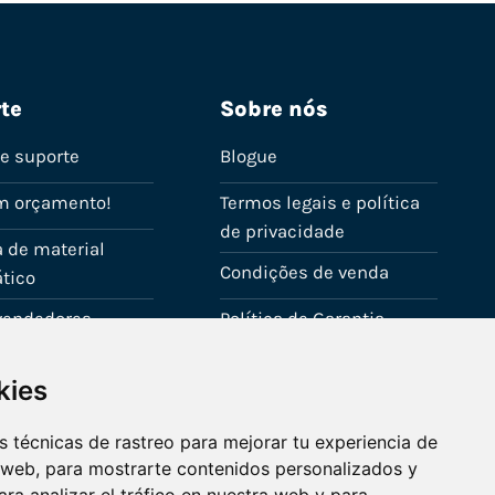
te
Sobre nós
de suporte
Blogue
m orçamento!
Termos legais e política
de privacidade
 de material
Condições de venda
tico
evendedores
Política de Garantia
onta
Política de utilização de
kies
cookies
Fale connosco
 técnicas de rastreo para mejorar tu experiencia de
 web, para mostrarte contenidos personalizados y