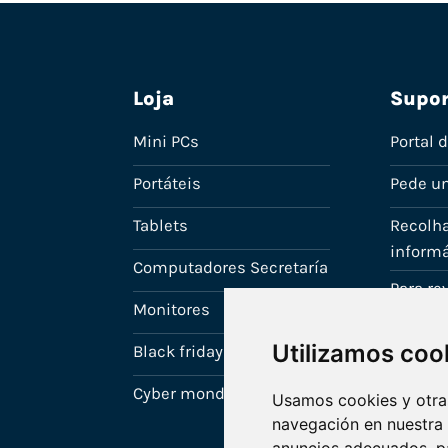
Loja
Supor
Mini PCs
Portal 
Portáteis
Pede u
Tablets
Recolha
informá
Computadores Secretaría
Para r
Monitores
A tua c
Utilizamos coo
Black friday
Cyber monday
Usamos cookies y otras
navegación en nuestra