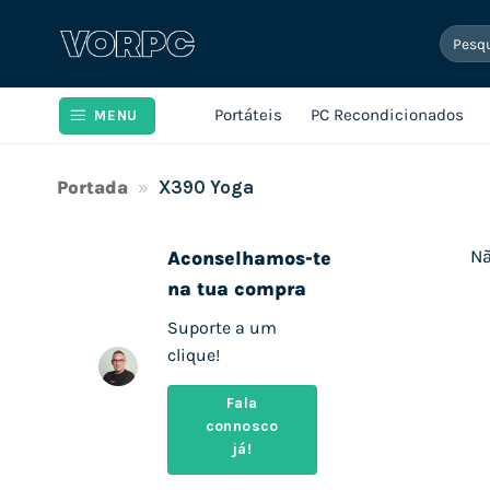
Skip
Pesqui
to
por:
content
Portáteis
PC Recondicionados
MENU
Portada
»
X390 Yoga
Nã
Aconselhamos-te
na tua compra
Suporte a um
clique!
Fala
connosco
já!