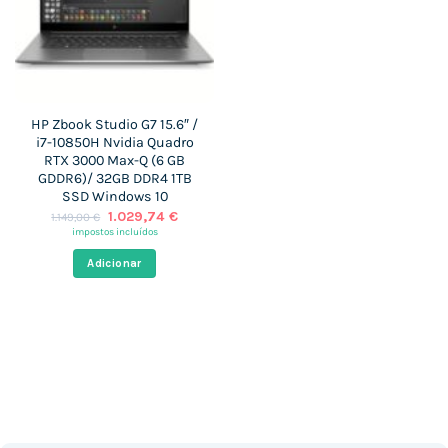
HP Zbook Studio G7 15.6″ /
i7-10850H Nvidia Quadro
RTX 3000 Max-Q (6 GB
GDDR6)/ 32GB DDR4 1TB
SSD Windows 10
O
O
1.029,74
€
1.149,00
€
preço
preço
impostos incluídos
original
atual
era:
é:
Adicionar
1.149,00 €.
1.029,74 €.