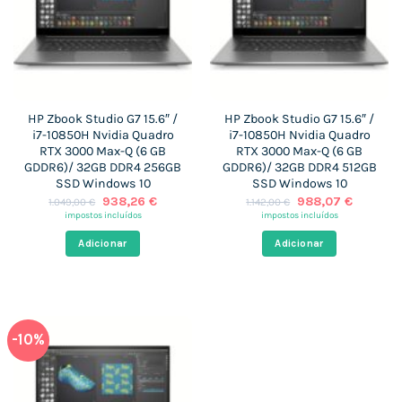
HP Zbook Studio G7 15.6″ /
HP Zbook Studio G7 15.6″ /
i7-10850H Nvidia Quadro
i7-10850H Nvidia Quadro
RTX 3000 Max-Q (6 GB
RTX 3000 Max-Q (6 GB
GDDR6)/ 32GB DDR4 256GB
GDDR6)/ 32GB DDR4 512GB
SSD Windows 10
SSD Windows 10
O
O
O
O
938,26
€
988,07
€
1.049,00
€
1.142,00
€
preço
preço
preço
preço
impostos incluídos
impostos incluídos
original
atual
original
atual
era:
é:
era:
é:
Adicionar
Adicionar
1.049,00 €.
938,26 €.
1.142,00 €.
988,07 
-10%