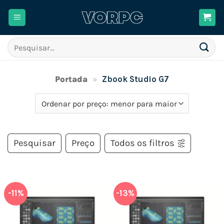
Skip
to
content
Pesquisar
por:
Portada
»
Zbook Studio G7
Pesquisar
Preço
Todos os filtros
-11%
-13%