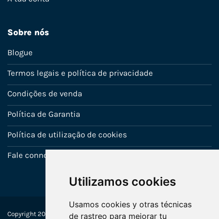
Sobre nós
Blogue
Termos legais e política de privacidade
Condições de venda
Política de Garantia
Política de utilização de cookies
Fale connosco
Utilizamos cookies
Usamos cookies y otras técnicas
Copyright 2022-2025 © Ecosistemas Informáticos España SL –
de rastreo para mejorar tu