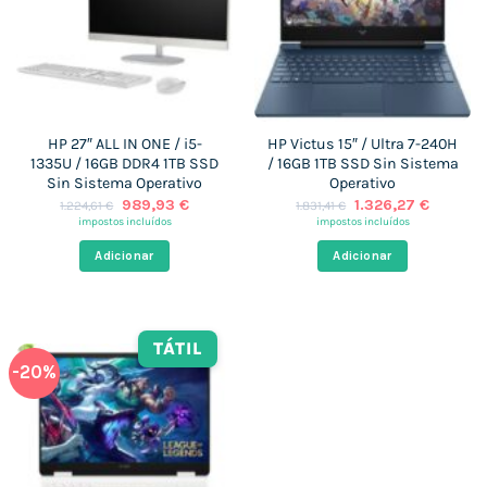
HP 27″ ALL IN ONE / i5-
HP Victus 15″ / Ultra 7-240H
1335U / 16GB DDR4 1TB SSD
/ 16GB 1TB SSD Sin Sistema
Sin Sistema Operativo
Operativo
O
O
O
O
989,93
€
1.326,27
€
1.224,61
€
1.831,41
€
preço
preço
preço
preço
impostos incluídos
impostos incluídos
original
atual
original
atual
era:
é:
era:
é:
Adicionar
Adicionar
1.224,61 €.
989,93 €.
1.831,41 €.
1.326,27
TÁTIL
-20%