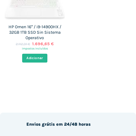
HP Omen 16″ / i9-14900HX /
32GB 1TB SSD Sin Sistema
Operativo
O
O
1.696,65
€
2.112,31
€
preço
preço
impostos incluídos
original
atual
era:
é:
Adicionar
2.112,31 €.
1.696,65 €.
Envios grátis em 24/48 horas