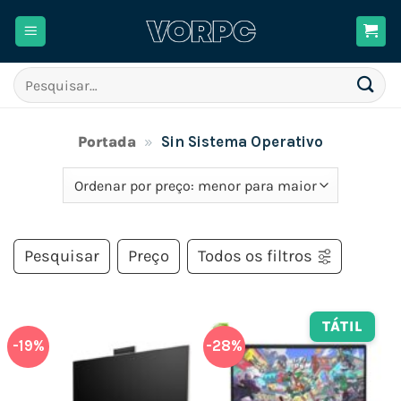
Skip
to
content
Pesquisar
por:
Portada
»
Sin Sistema Operativo
Pesquisar
Preço
Todos os filtros
TÁTIL
-19%
-28%