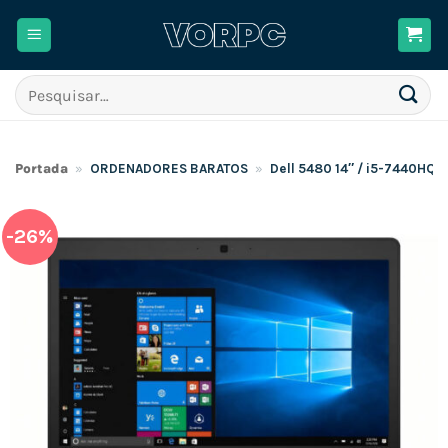
Skip
to
content
Pesquisar
por:
Portada
»
ORDENADORES BARATOS
»
Dell 5480 14″ / i5-7440HQ
-26%