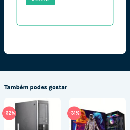
Também podes gostar
-62%
-31%