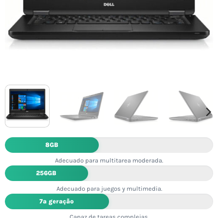
8GB
Adecuado para multitarea moderada.
256GB
Adecuado para juegos y multimedia.
7ª geração
Capaz de tareas complejas.