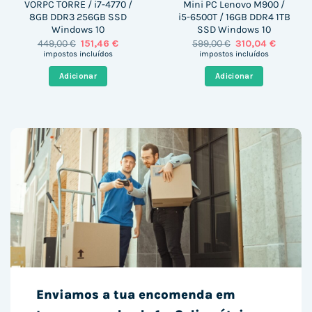
VORPC TORRE / i7-4770 /
Mini PC Lenovo M900 /
8GB DDR3 256GB SSD
i5-6500T / 16GB DDR4 1TB
Windows 10
SSD Windows 10
O
O
O
O
449,00
€
151,46
€
599,00
€
310,04
€
preço
preço
preço
preço
impostos incluídos
impostos incluídos
original
atual
original
atual
era:
é:
era:
é:
Adicionar
Adicionar
449,00 €.
151,46 €.
599,00 €.
310,04 €
Enviamos a tua encomenda em