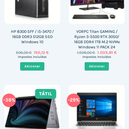
HP 8300 SFF / i5-3470 /
VORPC Titan GAMING /
16GB DDR3 512GB SSD
Ryzen 5-5500 RTX 3050/
Windows 10
16GB DDR4 1TB M.2 NVMe
Windows 11 PACK 24
O
O
O
O
506,00
€
192,12
€
1.509,00
€
1.033,81
€
preço
preço
preço
preço
impostos incluídos
impostos incluídos
original
atual
original
atual
era:
é:
era:
é:
Adicionar
Adicionar
506,00 €.
192,12 €.
1.509,00 €.
1.033,8
TÁTIL
-38%
-29%