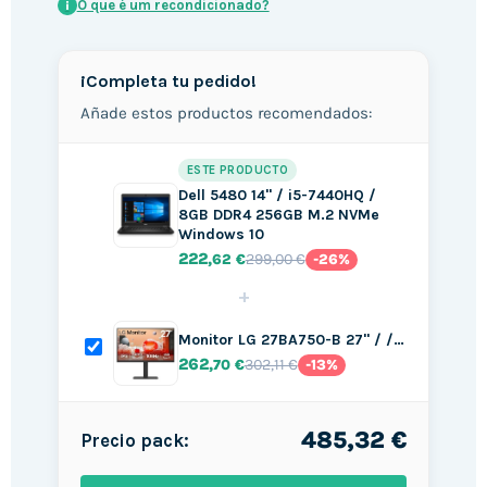
O que é um recondicionado?
i
¡Completa tu pedido!
Añade estos productos recomendados:
ESTE PRODUCTO
Dell 5480 14" / i5-7440HQ /
8GB DDR4 256GB M.2 NVMe
Windows 10
222
299,00 €
,62 €
-26%
+
Monitor LG 27BA750-B 27" / /…
262
302,11 €
,70 €
-13%
485,32 €
Precio pack: