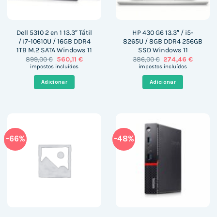
Dell 5310 2 en 1 13.3″ Tátil
HP 430 G6 13.3″ / i5-
/ i7-10610U / 16GB DDR4
8265U / 8GB DDR4 256GB
1TB M.2 SATA Windows 11
SSD Windows 11
O
O
O
O
899,00
€
560,11
€
386,00
€
274,46
€
preço
preço
preço
preço
impostos incluídos
impostos incluídos
original
atual
original
atual
era:
é:
era:
é:
Adicionar
Adicionar
899,00 €.
560,11 €.
386,00 €.
274,46 €
-66%
-48%