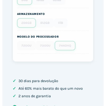
8GB
16GB
32GB
ARMAZENAMENTO
256GB
512GB
1TB
MODELO DO PROCESSADOR
7200U
7300U
7440HQ
✓
30 dias para devolução
✓
Até 60% mais barato do que um novo
✓
2 anos de garantia