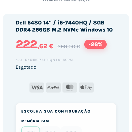
Dell 5480 14″ / i5-7440HQ / 8GB
DDR4 256GB M.2 NVMe Windows 10
222
-26%
,62 €
299,00 €
De.5480.7440HQ.N.Es_8G256
SKU:
Esgotado
Visa
PayPal
MasterCard
Apple
Pay
ESCOLHA SUA CONFIGURAÇÃO
MEMÓRIA RAM