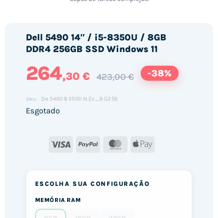
Dell 5490 14″ / i5-8350U / 8GB
DDR4 256GB SSD Windows 11
264
-38%
,30 €
423,00 €
De.5490.8350U.N.Es_8G256
SKU:
Esgotado
Visa
PayPal
MasterCard
Apple
Pay
ESCOLHA SUA CONFIGURAÇÃO
MEMÓRIA RAM