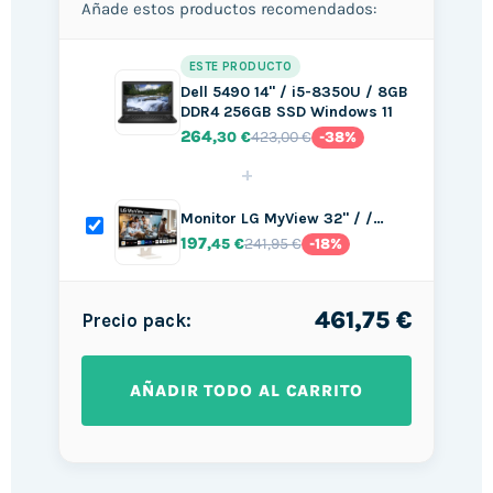
Añade estos productos recomendados:
ESTE PRODUCTO
Dell 5490 14" / i5-8350U / 8GB
DDR4 256GB SSD Windows 11
264
423,00 €
,30 €
-38%
+
Monitor LG MyView 32" / /…
197
241,95 €
,45 €
-18%
461,75 €
Precio pack:
AÑADIR TODO AL CARRITO