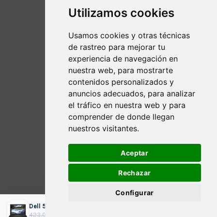
Utilizamos cookies
Usamos cookies y otras técnicas
de rastreo para mejorar tu
experiencia de navegación en
nuestra web, para mostrarte
contenidos personalizados y
anuncios adecuados, para analizar
el tráfico en nuestra web y para
comprender de donde llegan
nuestros visitantes.
Aceptar
Rechazar
Configurar
Dell 5490 14" / i5-8350U / 8GB DDR4 256GB SSD Windows 11
ADICIONAR
O
O
264,30
€
423,00
€
impostos incluídos