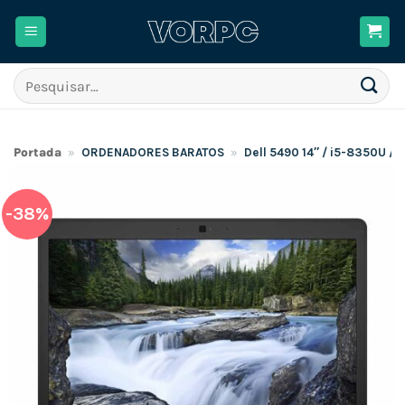
Skip
to
content
Pesquisar
por:
Portada
»
ORDENADORES BARATOS
»
Dell 5490 14″ / i5-8350U 
-38%