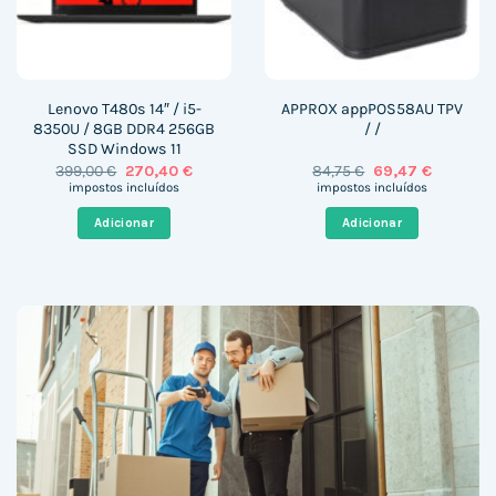
Lenovo T480s 14″ / i5-
APPROX appPOS58AU TPV
8350U / 8GB DDR4 256GB
/ /
SSD Windows 11
O
O
O
O
399,00
€
270,40
€
84,75
€
69,47
€
preço
preço
preço
preço
impostos incluídos
impostos incluídos
original
atual
original
atual
era:
é:
era:
é:
Adicionar
Adicionar
399,00 €.
270,40 €.
84,75 €.
69,47 €.