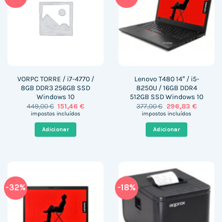
VORPC TORRE / i7-4770 /
Lenovo T480 14″ / i5-
8GB DDR3 256GB SSD
8250U / 16GB DDR4
Windows 10
512GB SSD Windows 10
O
O
O
O
449,00
€
151,46
€
377,00
€
296,83
€
preço
preço
preço
preço
impostos incluídos
impostos incluídos
original
atual
original
atual
era:
é:
era:
é:
Adicionar
Adicionar
449,00 €.
151,46 €.
377,00 €.
296,83 
-32%
-18%