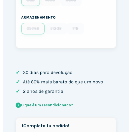
8GB
16GB
32GB
ARMAZENAMENTO
256GB
512GB
1TB
✓
30 dias para devolução
✓
Até 60% mais barato do que um novo
✓
2 anos de garantia
O que é um recondicionado?
i
¡Completa tu pedido!