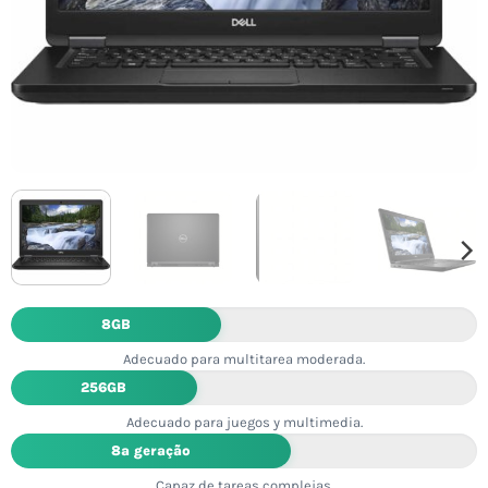
8GB
Adecuado para multitarea moderada.
256GB
Adecuado para juegos y multimedia.
8ª geração
Capaz de tareas complejas.