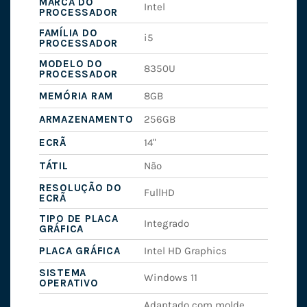
MARCA DO
Intel
PROCESSADOR
FAMÍLIA DO
i5
PROCESSADOR
MODELO DO
8350U
PROCESSADOR
MEMÓRIA RAM
8GB
ARMAZENAMENTO
256GB
ECRÃ
14"
TÁTIL
Não
RESOLUÇÃO DO
FullHD
ECRÃ
TIPO DE PLACA
Integrado
GRÁFICA
PLACA GRÁFICA
Intel HD Graphics
SISTEMA
Windows 11
OPERATIVO
Adaptado com molde