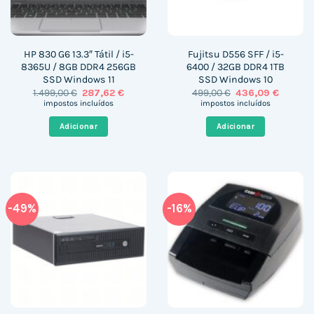
HP 830 G6 13.3″ Tátil / i5-
Fujitsu D556 SFF / i5-
8365U / 8GB DDR4 256GB
6400 / 32GB DDR4 1TB
SSD Windows 11
SSD Windows 10
O
O
O
O
1.499,00
€
287,62
€
499,00
€
436,09
€
preço
preço
preço
preço
impostos incluídos
impostos incluídos
original
atual
original
atual
era:
é:
era:
é:
Adicionar
Adicionar
1.499,00 €.
287,62 €.
499,00 €.
436,09 
-49%
-16%