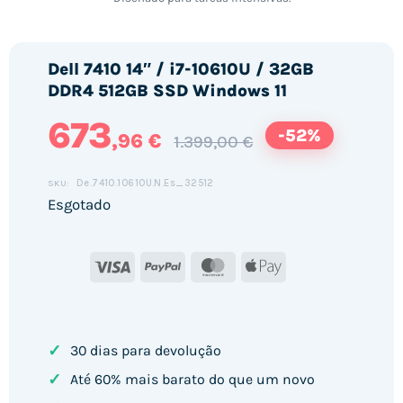
Dell 7410 14″ / i7-10610U / 32GB
DDR4 512GB SSD Windows 11
673
-52%
,96 €
1.399,00 €
De.7410.10610U.N.Es_32512
SKU:
Esgotado
Visa
PayPal
MasterCard
Apple
Pay
✓
30 dias para devolução
✓
Até 60% mais barato do que um novo