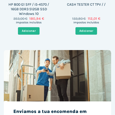
HP 800 G1 SFF / i5-4570 /
CASH TESTER CT TPV / /
16GB DDR3 512GB SSD
Windows 10
O
O
O
O
353,00
€
180,94
€
133,80
€
112,01
€
preço
preço
preço
preço
impostos incluídos
impostos incluídos
original
atual
original
atual
era:
é:
era:
é:
Adicionar
Adicionar
353,00 €.
180,94 €.
133,80 €.
112,01 €.
Enviamos a tua encomenda em