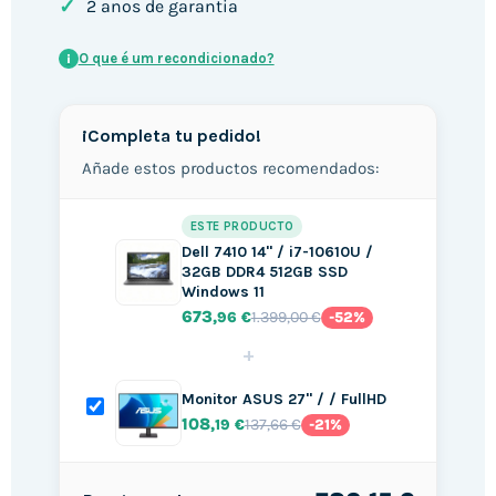
✓
2 anos de garantia
O que é um recondicionado?
i
¡Completa tu pedido!
Añade estos productos recomendados:
ESTE PRODUCTO
Dell 7410 14" / i7-10610U /
32GB DDR4 512GB SSD
Windows 11
673
1.399,00 €
,96 €
-52%
+
Monitor ASUS 27" / / FullHD
108
137,66 €
,19 €
-21%