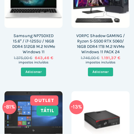
Samsung NP750XED
VORPC Shadow GAMING /
15.6″ / i7-1255U / 16GB
Ryzen 5-5500 RTX 5060/
DDR4 512GB M.2 NVMe
16GB DDR4 1TB M.2 NVMe
Windows 11
Windows 11 PACK 24
O
O
O
O
1.375,00
€
643,46
€
1.746,00
€
1.191,37
€
preço
preço
preço
preço
impostos incluídos
impostos incluídos
original
atual
original
atual
era:
é:
era:
é:
Adicionar
Adicionar
1.375,00 €.
643,46 €.
1.746,00 €.
1.191,37
OUTLET
-81%
-13%
TÁTIL