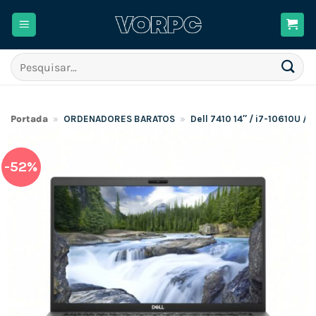
Skip
to
content
Pesquisar
por:
Portada
»
ORDENADORES BARATOS
»
Dell 7410 14″ / i7-10610U 
-52%