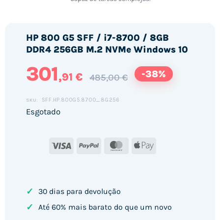
HP 800 G5 SFF / i7-8700 / 8GB
DDR4 256GB M.2 NVMe Windows 10
301
-38%
,91 €
485,00 €
SFF.HP.800G5.8700_8G256
SKU:
Esgotado
Visa
PayPal
MasterCard
Apple
Pay
✓
30 dias para devolução
✓
Até 60% mais barato do que um novo