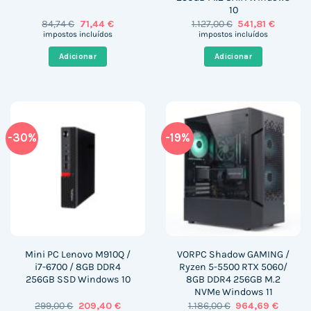
10
O
O
O
O
84,74
€
71,44
€
1.127,00
€
541,81
€
preço
preço
preço
preço
impostos incluídos
impostos incluídos
original
atual
original
atual
era:
é:
era:
é:
Adicionar
Adicionar
84,74 €.
71,44 €.
1.127,00 €.
541,81 €
-30%
-19%
Mini PC Lenovo M910Q /
VORPC Shadow GAMING /
i7-6700 / 8GB DDR4
Ryzen 5-5500 RTX 5060/
256GB SSD Windows 10
8GB DDR4 256GB M.2
NVMe Windows 11
O
O
O
O
299,00
€
209,40
€
1.186,00
€
964,69
€