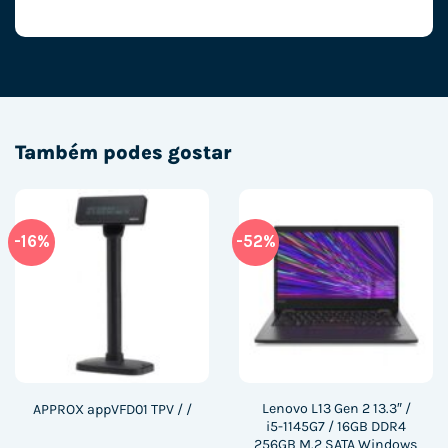
Também podes gostar
-16%
-52%
Lenovo L13 Gen 2 13.3″ /
APPROX appVFD01 TPV / /
i5-1145G7 / 16GB DDR4
256GB M.2 SATA Windows