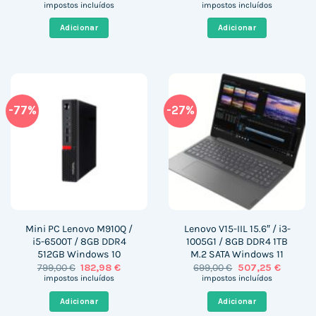
preço
preço
preço
preço
impostos incluídos
impostos incluídos
original
atual
original
atual
era:
é:
era:
é:
Adicionar
Adicionar
299,00 €.
209,40 €.
1.186,00 €.
964,69 
-77%
-27%
Mini PC Lenovo M910Q /
Lenovo V15-IIL 15.6″ / i3-
i5-6500T / 8GB DDR4
1005G1 / 8GB DDR4 1TB
512GB Windows 10
M.2 SATA Windows 11
O
O
O
O
799,00
€
182,98
€
699,00
€
507,25
€
preço
preço
preço
preço
impostos incluídos
impostos incluídos
original
atual
original
atual
era:
é:
era:
é:
Adicionar
Adicionar
799,00 €.
182,98 €.
699,00 €.
507,25 €