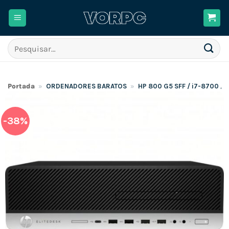
Skip
to
content
Pesquisar
por:
Portada
»
ORDENADORES BARATOS
»
HP 800 G5 SFF / i7-8700 
-38%