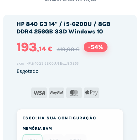
HP 840 G3 14″ / i5-6200U / 8GB
DDR4 256GB SSD Windows 10
193
-54%
,14 €
419,00 €
HP.840G3.6200U.N.Es_8G256
SKU:
Esgotado
Visa
PayPal
MasterCard
Apple
Pay
ESCOLHA SUA CONFIGURAÇÃO
MEMÓRIA RAM