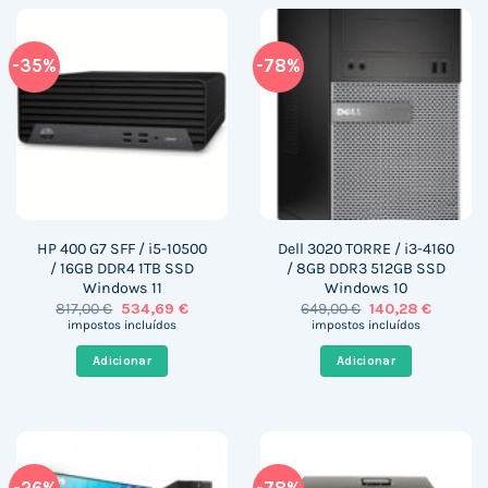
-35%
-78%
HP 400 G7 SFF / i5-10500
Dell 3020 TORRE / i3-4160
/ 16GB DDR4 1TB SSD
/ 8GB DDR3 512GB SSD
Windows 11
Windows 10
O
O
O
O
817,00
€
534,69
€
649,00
€
140,28
€
preço
preço
preço
preço
impostos incluídos
impostos incluídos
original
atual
original
atual
era:
é:
era:
é:
Adicionar
Adicionar
817,00 €.
534,69 €.
649,00 €.
140,28 €