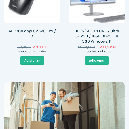
APPROX appLS21WS TPV /
HP 27″ ALL IN ONE / Ultra
/
5-125H / 16GB DDR5 1TB
SSD Windows 11
O
O
O
O
50,08
€
43,17
€
1.669,14
€
1.271,32
€
preço
preço
preço
preço
impostos incluídos
impostos incluídos
original
atual
original
atual
era:
é:
era:
é:
Adicionar
Adicionar
50,08 €.
43,17 €.
1.669,14 €.
1.271,32