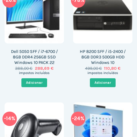
-26%
-78%
Dell 5050 SFF / i7-6700 /
HP 8200 SFF / i5-2400 /
8GB DDR4 256GB SSD
8GB DDR3 500GB HDD
Windows 10 PACK 22
Windows 10
O
O
O
O
388,00
€
288,69
€
499,00
€
110,80
€
preço
preço
preço
preço
impostos incluídos
impostos incluídos
original
atual
original
atual
era:
é:
era:
é:
Adicionar
Adicionar
388,00 €.
288,69 €.
499,00 €.
110,80 €.
-14%
-24%