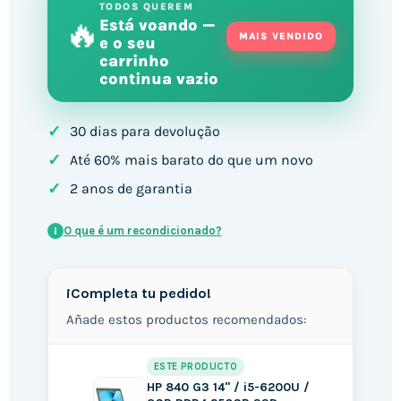
TODOS QUEREM
🔥
Está voando —
MAIS VENDIDO
e o seu
carrinho
continua vazio
✓
30 dias para devolução
✓
Até 60% mais barato do que um novo
✓
2 anos de garantia
O que é um recondicionado?
i
¡Completa tu pedido!
Añade estos productos recomendados:
ESTE PRODUCTO
HP 840 G3 14" / i5-6200U /