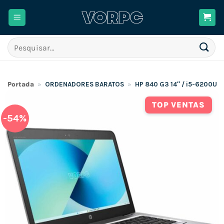
Skip
to
content
Pesquisar
por:
Portada
»
ORDENADORES BARATOS
»
HP 840 G3 14″ / i5-6200U 
TOP VENTAS
-54%