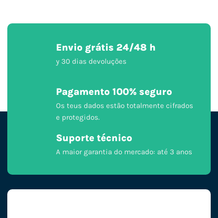
Envio grátis 24/48 h
y 30 dias devoluções
Pagamento 100% seguro
Os teus dados estão totalmente cifrados
e protegidos.
Suporte técnico
A maior garantia do mercado: até 3 anos