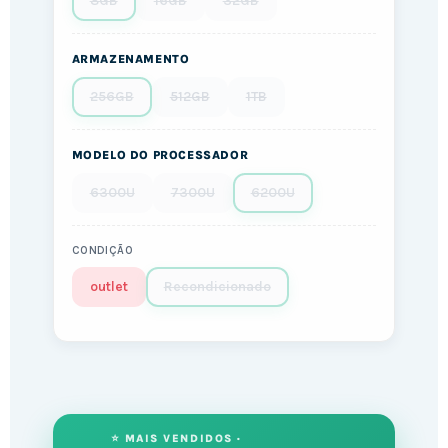
8GB
16GB
32GB
ARMAZENAMENTO
256GB
512GB
1TB
MODELO DO PROCESSADOR
6300U
7300U
6200U
CONDIÇÃO
outlet
Recondicionado
⭐ MAIS VENDIDOS ·