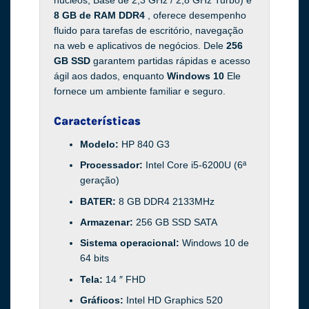
núcleos, Base de 2,3 GHz / 2,8 GHz Turbo) e
8 GB de RAM DDR4
, oferece desempenho
fluido para tarefas de escritório, navegação
na web e aplicativos de negócios. Dele
256
GB SSD
garantem partidas rápidas e acesso
ágil aos dados, enquanto
Windows 10
Ele
fornece um ambiente familiar e seguro.
Características
Modelo:
HP 840 G3
Processador:
Intel Core i5-6200U (6ª
geração)
BATER:
8 GB DDR4 2133MHz
Armazenar:
256 GB SSD SATA
Sistema operacional:
Windows 10 de
64 bits
Tela:
14 ″ FHD
Gráficos:
Intel HD Graphics 520