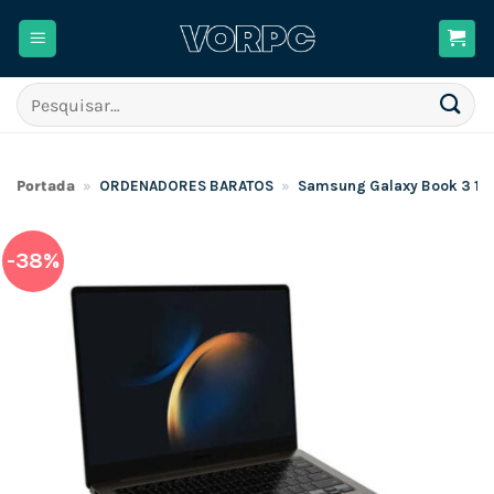
Skip
to
content
Pesquisar
por:
Portada
»
ORDENADORES BARATOS
»
Samsung Galaxy Book 3 15.
-38%