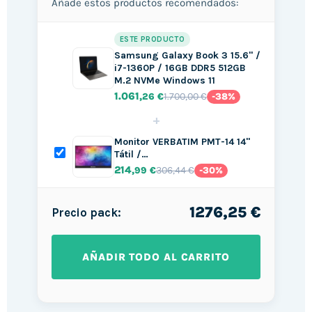
Añade estos productos recomendados:
ESTE PRODUCTO
Samsung Galaxy Book 3 15.6" /
i7-1360P / 16GB DDR5 512GB
M.2 NVMe Windows 11
1.061
1.700,00 €
,26 €
-38%
+
Monitor VERBATIM PMT-14 14"
Tátil /…
214
306,44 €
,99 €
-30%
1276,25 €
Precio pack:
AÑADIR TODO AL CARRITO