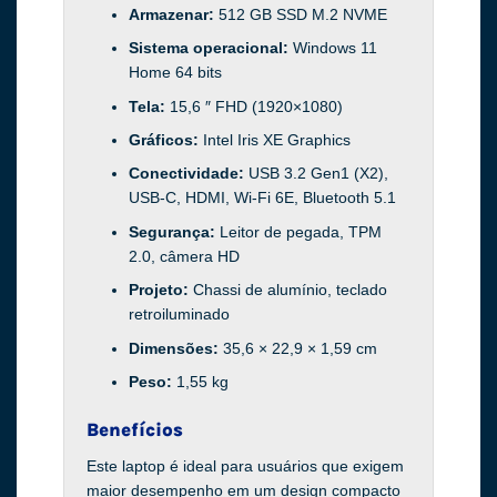
Armazenar:
512 GB SSD M.2 NVME
Sistema operacional:
Windows 11
Home 64 bits
Tela:
15,6 ″ FHD (1920×1080)
Gráficos:
Intel Iris XE Graphics
Conectividade:
USB 3.2 Gen1 (X2),
USB-C, HDMI, Wi-Fi 6E, Bluetooth 5.1
Segurança:
Leitor de pegada, TPM
2.0, câmera HD
Projeto:
Chassi de alumínio, teclado
retroiluminado
Dimensões:
35,6 × 22,9 × 1,59 cm
Peso:
1,55 kg
Benefícios
Este laptop é ideal para usuários que exigem
maior desempenho em um design compacto