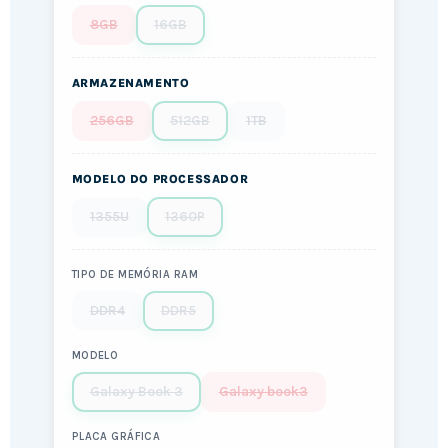
8GB
16GB
ARMAZENAMENTO
256GB
512GB
1TB
MODELO DO PROCESSADOR
1355U
1360P
TIPO DE MEMÓRIA RAM
DDR4
DDR5
MODELO
Galaxy Book 3
Galaxy book3
PLACA GRÁFICA