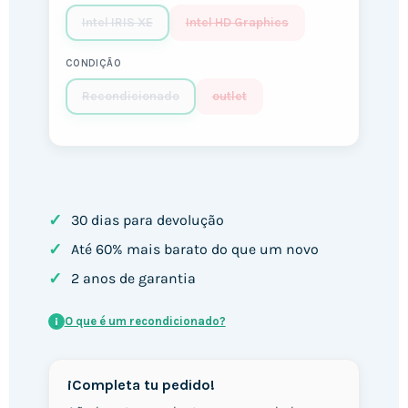
Intel IRIS XE
Intel HD Graphics
CONDIÇÃO
Recondicionado
outlet
✓
30 dias para devolução
✓
Até 60% mais barato do que um novo
✓
2 anos de garantia
O que é um recondicionado?
i
¡Completa tu pedido!