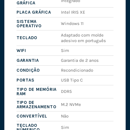
Integrado
GRÁFICA
PLACA GRÁFICA
Intel IRIS XE
SISTEMA
Windows 11
OPERATIVO
Adaptado com molde
TECLADO
adesivo em português
WIFI
Sim
GARANTIA
Garantia de 2 anos
CONDIÇÃO
Recondicionado
PORTAS
USB Tipo C
TIPO DE MEMÓRIA
DDR5
RAM
TIPO DE
M.2 NVMe
ARMAZENAMENTO
CONVERTÍVEL
Não
TECLADO
Sim
NÚMERICO