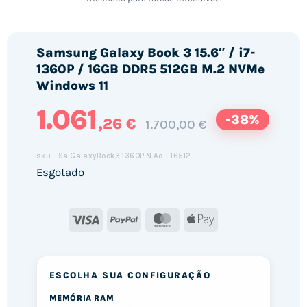
Samsung Galaxy Book 3 15.6″ / i7-
1360P / 16GB DDR5 512GB M.2 NVMe
Windows 11
1.061
-38%
,26 €
1.700,00 €
Sa.GalaxyBook3.1360P.N.Ad_16512
SKU:
Esgotado
Visa
PayPal
MasterCard
Apple
Pay
ESCOLHA SUA CONFIGURAÇÃO
MEMÓRIA RAM