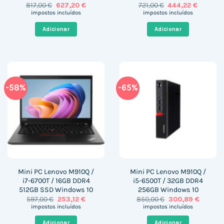
O
O
O
O
817,00
€
627,20
€
721,00
€
444,22
€
preço
preço
preço
preço
impostos incluídos
impostos incluídos
original
atual
original
atual
era:
é:
era:
é:
Adicionar
Adicionar
817,00 €.
627,20 €.
721,00 €.
444,22 €
-58%
-65%
Mini PC Lenovo M910Q /
Mini PC Lenovo M910Q /
i7-6700T / 16GB DDR4
i5-6500T / 32GB DDR4
512GB SSD Windows 10
256GB Windows 10
O
O
O
O
597,00
€
253,12
€
850,00
€
300,89
€
preço
preço
preço
preço
impostos incluídos
impostos incluídos
original
atual
original
atual
era:
é:
era:
é:
Adicionar
Adicionar