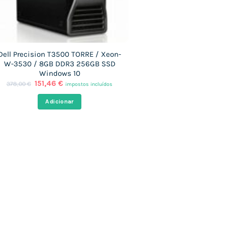
Dell Precision T3500 TORRE / Xeon-
W-3530 / 8GB DDR3 256GB SSD
Windows 10
O
O
151,46
€
378,00
€
impostos incluídos
preço
preço
original
atual
Adicionar
era:
é:
378,00 €.
151,46 €.