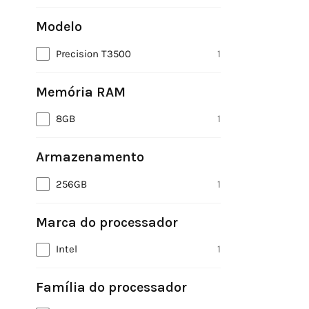
Modelo
Precision T3500
1
Memória RAM
8GB
1
Armazenamento
256GB
1
Marca do processador
Intel
1
Família do processador