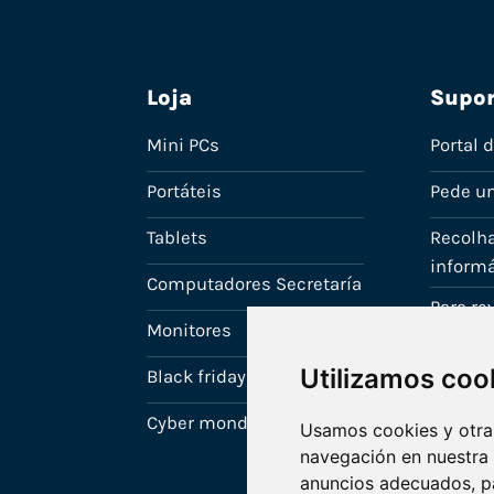
Loja
Supor
Mini PCs
Portal 
Portáteis
Pede u
Tablets
Recolha
informá
Computadores Secretaría
Para r
Monitores
A tua c
Utilizamos coo
Black friday
Cyber monday
Usamos cookies y otras
navegación en nuestra
anuncios adecuados, pa