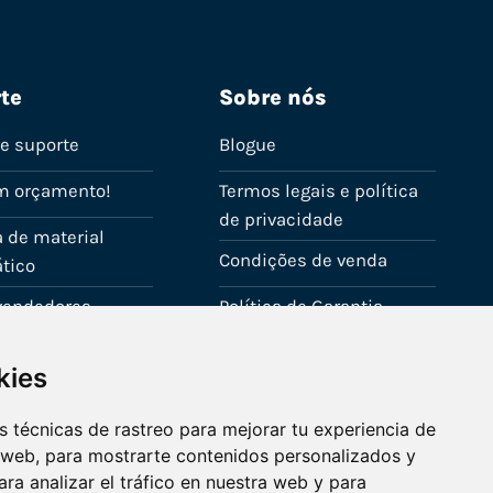
te
Sobre nós
de suporte
Blogue
m orçamento!
Termos legais e política
de privacidade
 de material
Condições de venda
tico
evendedores
Política de Garantia
onta
Política de utilização de
kies
cookies
Fale connosco
 técnicas de rastreo para mejorar tu experiencia de
 web, para mostrarte contenidos personalizados y
ra analizar el tráfico en nuestra web y para