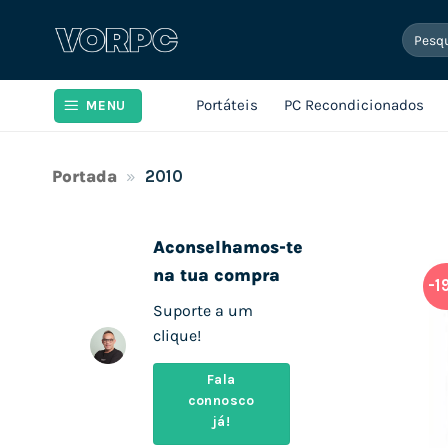
Skip
Pesqui
to
por:
content
Portáteis
PC Recondicionados
MENU
Portada
»
2010
Aconselhamos-te
na tua compra
-1
Suporte a um
clique!
Fala
connosco
já!