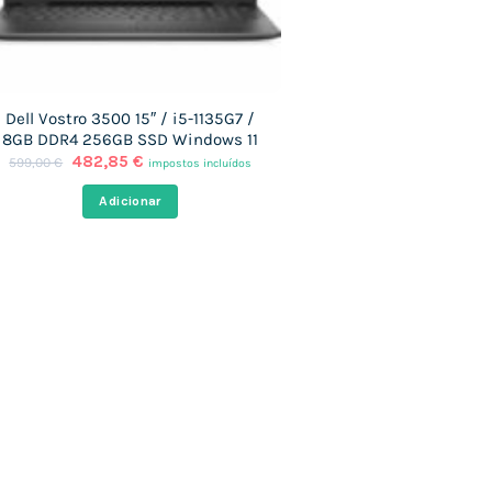
Dell Vostro 3500 15″ / i5-1135G7 /
8GB DDR4 256GB SSD Windows 11
O
O
482,85
€
599,00
€
impostos incluídos
preço
preço
original
atual
Adicionar
era:
é:
599,00 €.
482,85 €.