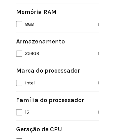
Memória RAM
8GB
1
Armazenamento
256GB
1
Marca do processador
Intel
1
Família do processador
i5
1
Geração de CPU