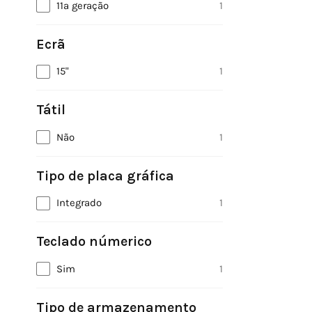
11ª geração
1
Ecrã
15"
1
Tátil
Não
1
Tipo de placa gráfica
Integrado
1
Teclado númerico
Sim
1
Tipo de armazenamento