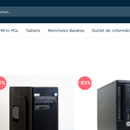
sar
Mini PCs
Tablets
Monitores Baratos
Outlet de informát
6%
-83%