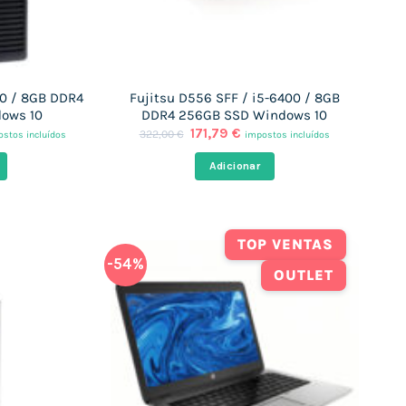
00 / 8GB DDR4
Fujitsu D556 SFF / i5-6400 / 8GB
ows 10
DDR4 256GB SSD Windows 10
O
O
171,79
€
322,00
€
stos incluídos
impostos incluídos
ço
preço
preço
al
original
atual
Adicionar
era:
é:
,45 €.
322,00 €.
171,79 €.
TOP VENTAS
-54%
OUTLET