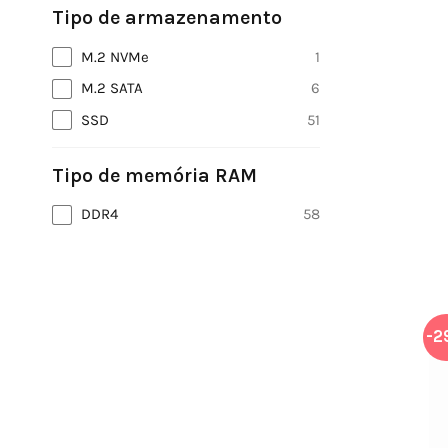
Tipo de armazenamento
M.2 NVMe
1
M.2 SATA
6
SSD
51
Tipo de memória RAM
DDR4
58
-2