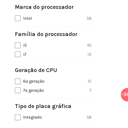
Marca do processador
Intel
58
Família do processador
i5
45
i7
13
Geração de CPU
6ª geração
51
7ª geração
7
-3
Tipo de placa gráfica
Integrado
58