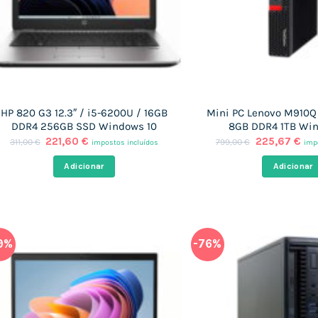
HP 820 G3 12.3″ / i5-6200U / 16GB
Mini PC Lenovo M910Q 
DDR4 256GB SSD Windows 10
8GB DDR4 1TB Wi
O
O
O
O
221,60
€
225,67
€
311,00
€
799,00
€
impostos incluídos
imp
preço
preço
preço
pre
original
atual
original
atu
Adicionar
Adicionar
era:
é:
era:
é:
311,00 €.
221,60 €.
799,00 €.
225
9%
-76%