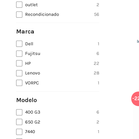
outlet
2
Recondicionado
56
Marca
Dell
1
Fujitsu
6
HP
22
Lenovo
28
VORPC
1
-2
Modelo
400 G3
6
650 G2
2
7440
1