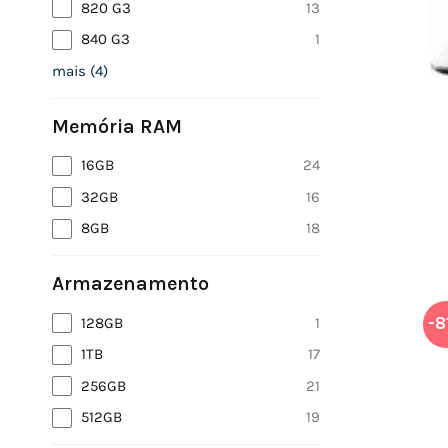
820 G3
13
840 G3
1
mais
(
4
)
Memória RAM
16GB
24
32GB
16
8GB
18
Armazenamento
128GB
1
-8
1TB
17
256GB
21
512GB
19