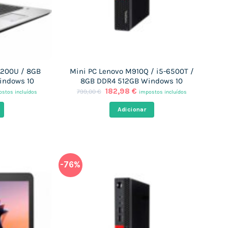
-6200U / 8GB
Mini PC Lenovo M910Q / i5-6500T /
indows 10
8GB DDR4 512GB Windows 10
O
O
182,98
€
799,00
€
stos incluídos
impostos incluídos
ço
preço
preço
al
original
atual
Adicionar
era:
é:
,98 €.
799,00 €.
182,98 €.
-76%