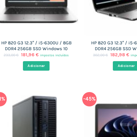
HP 820 G3 12.3″ / i5-6300U / 8GB
HP 820 G3 12.3″ / i5
DDR4 256GB SSD Windows 10
DDR4 256GB SSD W
O
O
O
O
181,96
€
182,98
€
233,00
€
302,00
€
impostos incluídos
impo
preço
preço
preço
pre
original
atual
original
atu
Adicionar
Adicionar
era:
é:
era:
é:
233,00 €.
181,96 €.
302,00 €.
182
1%
-45%