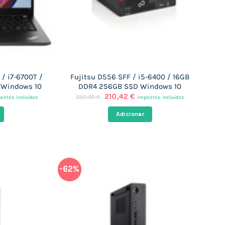
/ i7-6700T /
Fujitsu D556 SFF / i5-6400 / 16GB
 Windows 10
DDR4 256GB SSD Windows 10
O
O
210,42
€
322,00
€
ostos incluídos
impostos incluídos
eço
preço
preço
al
original
atual
Adicionar
era:
é:
9,40 €.
322,00 €.
210,42 €.
-62%