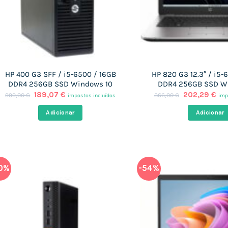
HP 400 G3 SFF / i5-6500 / 16GB
HP 820 G3 12.3″ / i5
DDR4 256GB SSD Windows 10
DDR4 256GB SSD W
O
O
O
O
189,07
€
202,29
€
999,00
€
366,00
€
impostos incluídos
imp
preço
preço
preço
pre
original
atual
original
atu
Adicionar
Adicionar
era:
é:
era:
é:
999,00 €.
189,07 €.
366,00 €.
202
0%
-54%