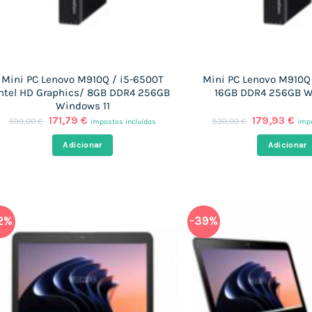
Mini PC Lenovo M910Q / i5-6500T
Mini PC Lenovo M910Q 
Intel HD Graphics/ 8GB DDR4 256GB
16GB DDR4 256GB W
Windows 11
O
O
O
O
171,79
€
179,93
€
599,00
€
830,00
€
impostos incluídos
impo
preço
preço
preço
pre
original
atual
original
atu
Adicionar
Adicionar
era:
é:
era:
é:
599,00 €.
171,79 €.
830,00 €.
179
2%
-39%