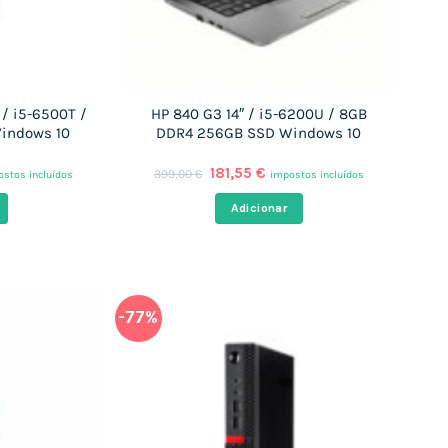
/ i5-6500T /
HP 840 G3 14″ / i5-6200U / 8GB
indows 10
DDR4 256GB SSD Windows 10
O
O
181,55
€
399,00
€
stos incluídos
impostos incluídos
ço
preço
preço
al
original
atual
Adicionar
era:
é:
,93 €.
399,00 €.
181,55 €.
-77%