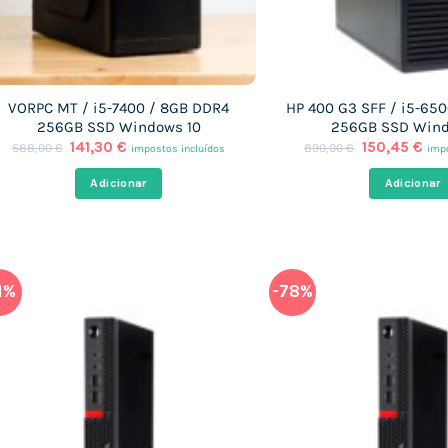
VORPC MT / i5-7400 / 8GB DDR4
HP 400 G3 SFF / i5-65
256GB SSD Windows 10
256GB SSD Wind
O
O
O
O
141,30
€
150,45
€
588,00
€
890,00
€
impostos incluídos
impo
preço
preço
preço
pre
original
atual
original
atu
Adicionar
Adicionar
era:
é:
era:
é:
588,00 €.
141,30 €.
890,00 €.
150
1%
-78%