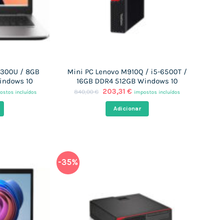
-6300U / 8GB
Mini PC Lenovo M910Q / i5-6500T /
indows 10
16GB DDR4 512GB Windows 10
O
O
203,31
€
840,00
€
ostos incluídos
impostos incluídos
ço
preço
preço
al
original
atual
Adicionar
era:
é:
,29 €.
840,00 €.
203,31 €.
-35%