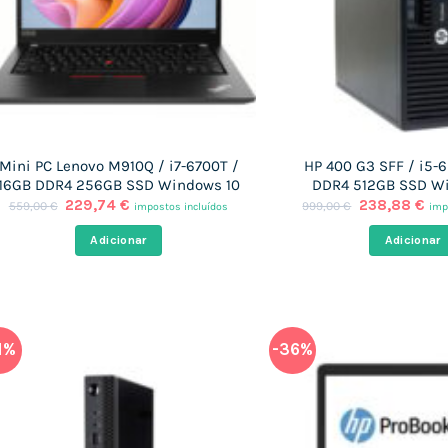
Mini PC Lenovo M910Q / i7-6700T /
HP 400 G3 SFF / i5-
16GB DDR4 256GB SSD Windows 10
DDR4 512GB SSD W
O
O
O
O
229,74
€
238,88
€
559,00
€
999,00
€
impostos incluídos
imp
preço
preço
preço
pr
original
atual
original
atu
Adicionar
Adicionar
era:
é:
era:
é:
559,00 €.
229,74 €.
999,00 €.
238
1%
-36%