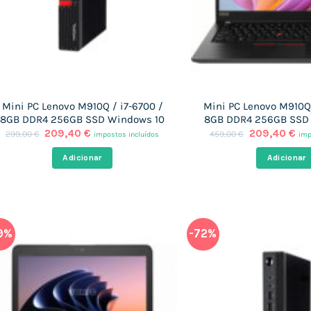
Mini PC Lenovo M910Q / i7-6700 /
Mini PC Lenovo M910Q 
8GB DDR4 256GB SSD Windows 10
8GB DDR4 256GB SSD
O
O
O
O
209,40
€
209,40
€
299,00
€
459,00
€
impostos incluídos
imp
preço
preço
preço
pr
original
atual
original
atu
Adicionar
Adicionar
era:
é:
era:
é:
299,00 €.
209,40 €.
459,00 €.
20
9%
-72%