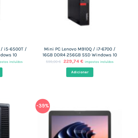
/ i5-6500T /
Mini PC Lenovo M910Q / i7-6700 /
ndows 10
16GB DDR4 256GB SSD Windows 10
O
O
229,74
€
599,00
€
ostos incluídos
impostos incluídos
ço
preço
preço
al
original
atual
Adicionar
era:
é:
,67 €.
599,00 €.
229,74 €.
-39%