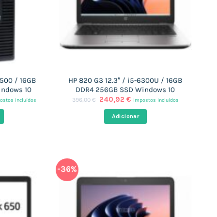
6500 / 16GB
HP 820 G3 12.3″ / i5-6300U / 16GB
indows 10
DDR4 256GB SSD Windows 10
O
O
240,92
€
396,00
€
ostos incluídos
impostos incluídos
eço
preço
preço
al
original
atual
Adicionar
era:
é:
,88 €.
396,00 €.
240,92 €.
-36%